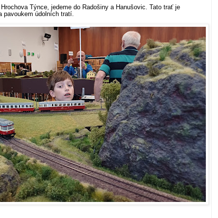
 Hrochova Týnce, jedeme do Radošiny a Hanušovic. Tato trať je
a pavoukem údolních tratí.