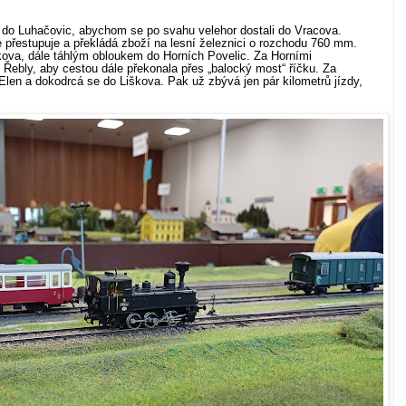
o Luhačovic, abychom se po svahu velehor dostali do Vracova.
 přestupuje a překládá zboží na lesní železnici o rozchodu 760 mm.
kova, dále táhlým obloukem do Horních Povelic. Za Horními
Řebly, aby cestou dále překonala přes „balocký most“ říčku. Za
len a dokodrcá se do Liškova. Pak už zbývá jen pár kilometrů jízdy,