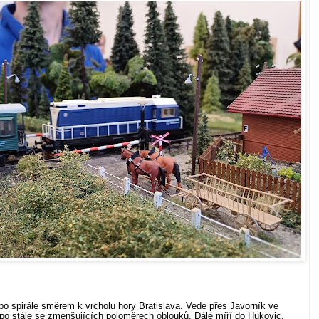
po spirále směrem k vrcholu hory Bratislava. Vede přes Javorník ve
 po stále se zmenšujících poloměrech oblouků. Dále míří do Hukovic,