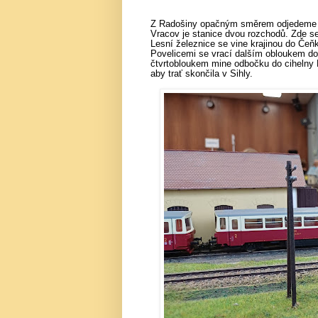
Z Radošiny opačným směrem odjedeme d
Vracov je stanice dvou rozchodů. Zde se
Lesní železnice se vine krajinou do Čeň
Povelicemi se vrací dalším obloukem do 
čtvrtobloukem mine odbočku do cihelny E
aby trať skončila v Sihly.