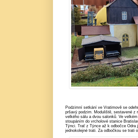
Podzimní setkání ve Vratimově se odehr
pršavý podzim. Moduliště, sestavené z 
velkého sálu a dvou salonků. Ve velkém 
stoupáním do vrcholové stanice Bratislav
Týnci. Trať z Týnce až k odbočce Odra j
jednokolejné trati. Za odbočkou se trati 