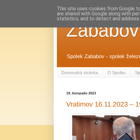
This site uses cookies from Google to 
are shared with Google along with per
statistics, and to detect and address
Zababov
Spolek Zababov - spolek želez
Domovská stránka
O Spolku
Sp
19. listopadu 2023
Vratimov 16.11.2023 – 1