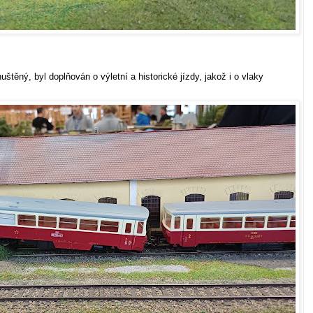
štěný, byl doplňován o výletní a historické jízdy, jakož i o vlaky