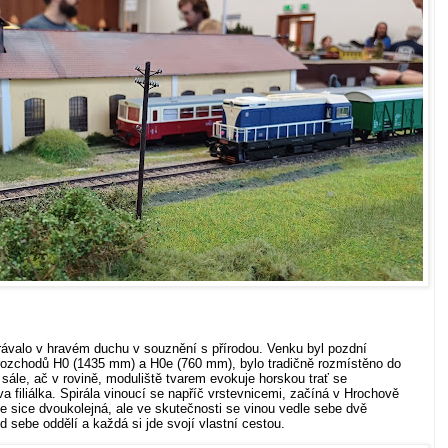
ávalo v hravém duchu v souznění s přírodou. Venku byl pozdní
rozchodů H0 (1435 mm) a H0e (760 mm), bylo tradičně rozmístěno do
sále, ač v rovině, moduliště tvarem evokuje horskou trať se
a filiálka. Spirála vinoucí se napříč vrstevnicemi, začíná v Hrochově
e sice dvoukolejná, ale ve skutečnosti se vinou vedle sebe dvě
od sebe oddělí a každá si jde svojí vlastní cestou.