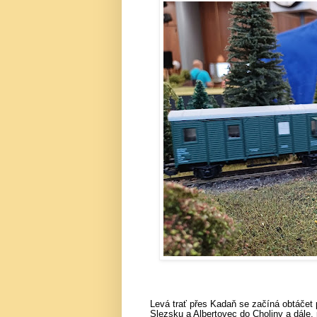
Levá trať přes Kadaň se začíná obtáčet 
Slezsku a Albertovec do Choliny a dále,