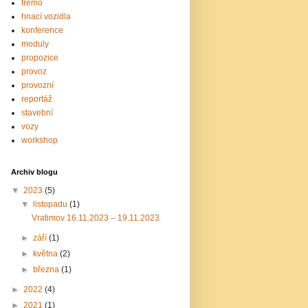
fremo
hnací vozidla
konference
moduly
propozice
provoz
provozní
reportáž
stavební
vozy
workshop
Archiv blogu
▼
2023
(5)
▼
listopadu
(1)
Vratimov 16.11.2023 – 19.11.2023
►
září
(1)
►
května
(2)
►
března
(1)
►
2022
(4)
►
2021
(1)