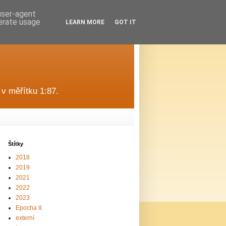
 user-agent
nerate usage
LEARN MORE
GOT IT
v měřítku 1:87.
Štítky
2018
2019
2021
2022
2023
Epocha II.
externí