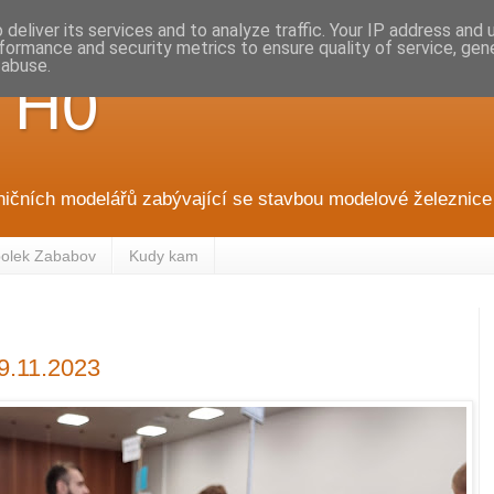
deliver its services and to analyze traffic. Your IP address and
formance and security metrics to ensure quality of service, ge
 abuse.
 H0
ničních modelářů zabývající se stavbou modelové železnice 
olek Zababov
Kudy kam
9.11.2023