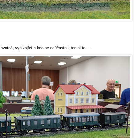
hvatné, vynikající a kdo se neúčastnil, ten si to … .