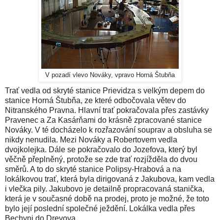
V pozadí vlevo Nováky, vpravo Horná Štubňa
Trať vedla od skryté stanice Prievidza s velkým depem do
stanice Horná Štubňa, ze které odbočovala větev do
Nitranského Pravna. Hlavní trať pokračovala přes zastávky
Pravenec a Za Kasárňami do krásně zpracované stanice
Nováky. V té docházelo k rozřazování souprav a obsluha se
nikdy nenudila. Mezi Nováky a Robertovem vedla
dvojkolejka. Dále se pokračovalo do Jozefova, který byl
věčně přeplněný, protože se zde trať rozjížděla do dvou
směrů. A to do skryté stanice Polipsy-Hrabová a na
lokálkovou trať, která byla dirigovaná z Jakubova, kam vedla
i vlečka pily. Jakubovo je detailně propracovaná stanička,
která je v současné době na prodej, proto je možné, že toto
bylo její poslední společné ježdění. Lokálka vedla přes
Bechyni do Drevova.