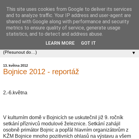
This site uses cookies from Google to deliver its services
Zababov H0
and to analyze traffic. Your IP address and user-agent are
shared with Google along with performance and security
metrics to ensure quality of service, generate usage
Spolek Zababov - spolek železničních modelářů zabývající
statistics, and to detect and address abuse.
se stavbou modelové železnice v měřítku 1:87.
LEARN MORE
GOT IT
▼
13. května 2012
Bojnice 2012 - reportáž
2.-6.května
V kulturním domě v Bojnicích se uskutečnil již 9. ročník
setkání příznivců modulové železnice. Setkání zahájil
osobně primátor Bojnic a popřál hlavním organizátorům z
KŽM Bojnice mnoho pozitivních ohlasů na výstavu a všem