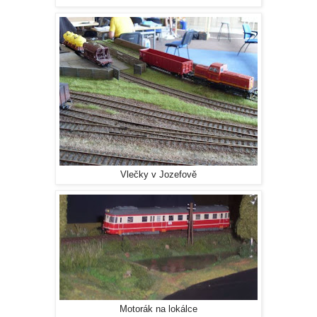
Vlečky v Jozefově
Motorák na lokálce