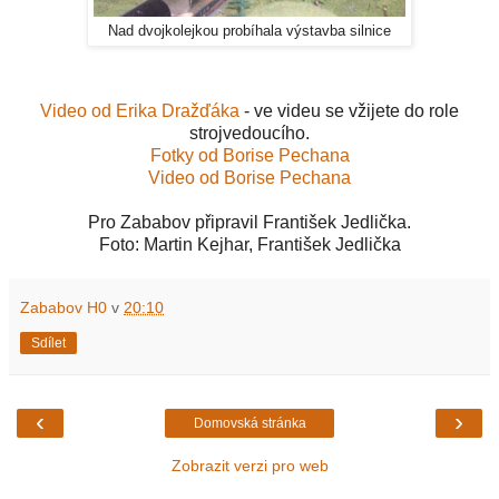
Nad dvojkolejkou probíhala výstavba silnice
Video od Erika Dražďáka
- ve videu se vžijete do role
strojvedoucího.
Fotky od Borise Pechana
Video od Borise Pechana
Pro Zababov připravil František Jedlička.
Foto: Martin Kejhar, František Jedlička
Zababov H0
v
20:10
Sdílet
‹
›
Domovská stránka
Zobrazit verzi pro web