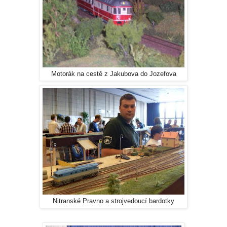
Motorák na cestě z Jakubova do Jozefova
Nitranské Pravno a strojvedoucí bardotky