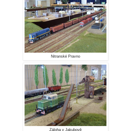
Nitranské Pravno
Záloha v Jakubově