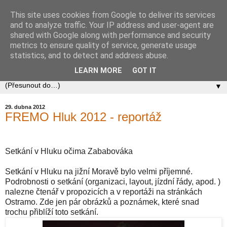
This site uses cookies from Google to deliver its services
Zababov H0
and to analyze traffic. Your IP address and user-agent are
shared with Google along with performance and security
metrics to ensure quality of service, generate usage
Spolek Zababov - spolek železničních modelářů zabývající
statistics, and to detect and address abuse.
se stavbou modelové železnice v měřítku 1:87.
LEARN MORE
GOT IT
▼
29. dubna 2012
FREMO Hluk 2012 - reportáž
Setkání v Hluku očima Zababováka
Setkání v Hluku na jižní Moravě bylo velmi příjemné.
Podrobnosti o setkání (organizaci, layout, jízdní řády, apod. )
nalezne čtenář v propozicích a v reportáži na stránkách
Ostramo. Zde jen pár obrázků a poznámek, které snad
trochu přiblíží toto setkání.