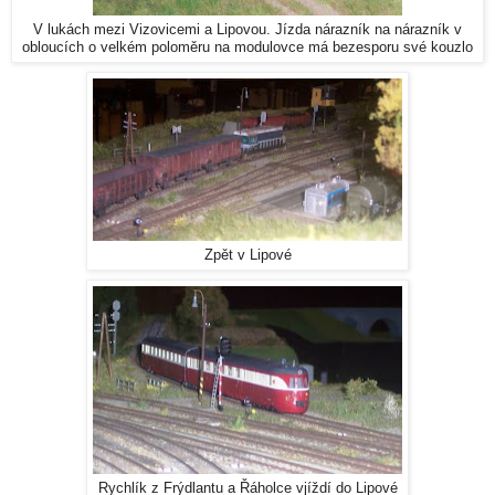
V lukách mezi Vizovicemi a Lipovou. Jízda nárazník na nárazník v
obloucích o velkém poloměru na modulovce má bezesporu své kouzlo
Zpět v Lipové
Rychlík z Frýdlantu a Řáholce vjíždí do Lipové