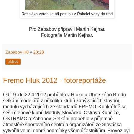
Rosnička vytahuje při posunu v Řáholci vozy do trati
Pro Zababov připravil Martin Kejhar.
Fotografie Martin Kejhar.
Zababov H0
v
20:28
Sdílet
Fremo Hluk 2012 - fotoreportáže
Od 19. do 22.4.2012 proběhlo v Hluku u Uherského Brodu
setkání modelářů z několika klubů zabývajících stavbou
modulů vycházejících ze standardů FREMO. Konkrétně se
sešli členové klubů Moduly Slovácko, Ostrava Kunčice,
OSTRAMO a Zababov. Setkání proběhlo v příjemné
atmosféře sportovního centra a organizátoři ze Slovácka
vytvořili velmi dobré podmínky všem účastníkům. Provoz byl