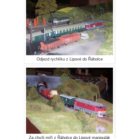
Odjezd rychlíku z Lipové do Řáholce
Za chvíli míří z Řáholce do Lipové manipulák