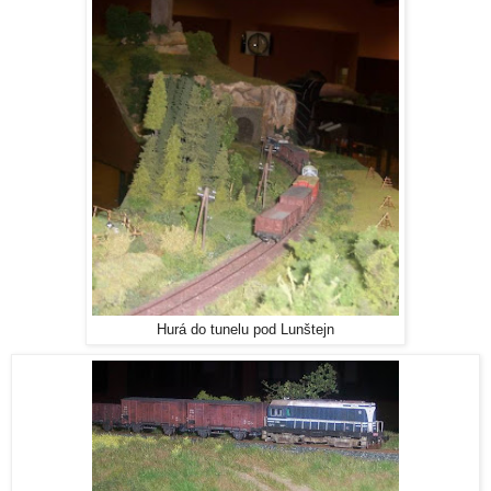
Hurá do tunelu pod Lunštejn