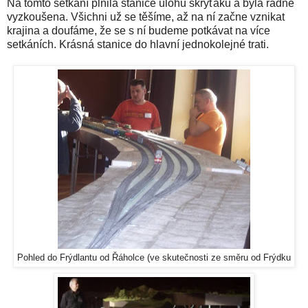
Na tomto setkání plnila stanice úlohu skryťáku a byla řádně
vyzkoušena. Všichni už se těšíme, až na ní začne vznikat
krajina a doufáme, že se s ní budeme potkávat na více
setkáních. Krásná stanice do hlavní jednokolejné trati.
Pohled do Frýdlantu od Řáholce (ve skutečnosti ze směru od Frýdku