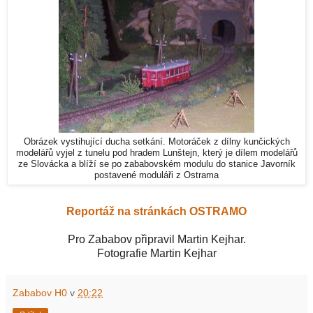
Obrázek vystihující ducha setkání. Motoráček z dílny kunčických
modelářů vyjel z tunelu pod hradem Lunštejn, který je dílem modelářů
ze Slovácka a blíží se po zababovském modulu do stanice Javorník
postavené moduláři z Ostrama
Reportáž na stránkách OSTRAMO
Pro Zababov připravil Martin Kejhar.
Fotografie Martin Kejhar
Zababov H0
v
20:22