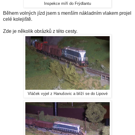
Inspekce míří do Frýdlantu
Během volných jízd jsem s menším nákladním vlakem projel
celé kolejiště.
Zde je několik obrázků z této cesty.
Vláček vyjel z Hanušovic a blíží se do Lipové