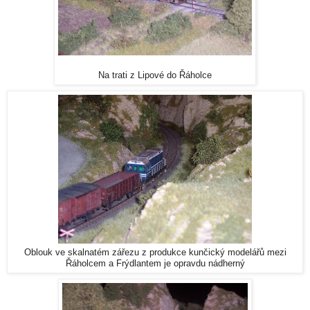
Na trati z Lipové do Řáholce
Oblouk ve skalnatém zářezu z produkce kunčický modelářů mezi
Řáholcem a Frýdlantem je opravdu nádherný