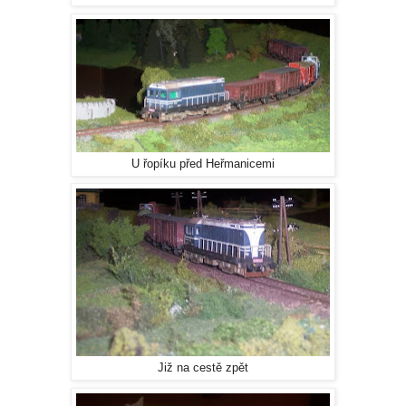
U řopíku před Heřmanicemi
Již na cestě zpět