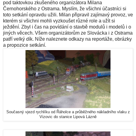
pod taktovkou zkušeného organizátora Milana
Černohorského z Ostrama. Myslím, že všichni účastníci si
toto setkání opravdu užili. Milan připravil zajímavý provoz, ve
kterém si všichni mohli vyzkoušet různé role a užít si
ježdění. Zbyl i čas na povídání o stavbě modulů i modelů i o
jiných věcech. Všem organizátorům ze Slovácka i z Ostrama
patří velký dík. Níže naleznete odkazy na reportáže, obrázky
a propozice setkání.
Současný vjezd rychlíku od Řáholce a průběžného nákladního vlaku z
Vizovic do stanice Lipová Lázně