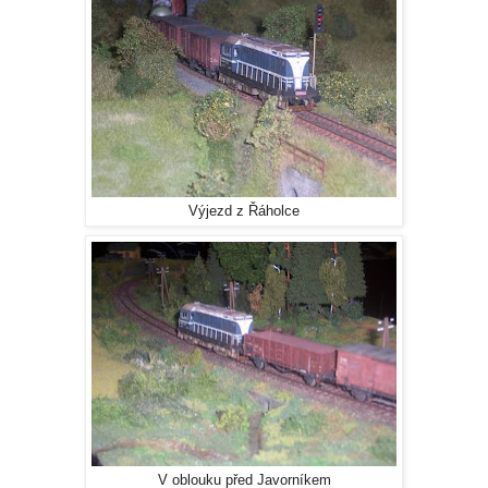
Výjezd z Řáholce
V oblouku před Javorníkem