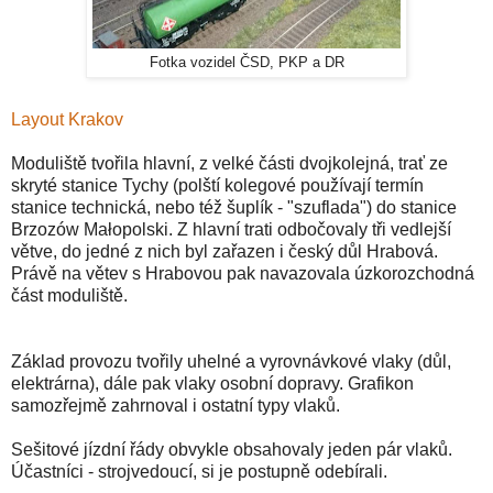
Fotka vozidel ČSD, PKP a DR
Layout Krakov
Moduliště tvořila hlavní, z velké části dvojkolejná, trať ze
skryté stanice Tychy (polští kolegové používají termín
stanice technická, nebo též šuplík - "szuflada") do stanice
Brzozów Małopolski. Z hlavní trati odbočovaly tři vedlejší
větve, do jedné z nich byl zařazen i český důl Hrabová.
Právě na větev s Hrabovou pak navazovala úzkorozchodná
část moduliště.
Základ provozu tvořily uhelné a vyrovnávkové vlaky (důl,
elektrárna), dále pak vlaky osobní dopravy. Grafikon
samozřejmě zahrnoval i ostatní typy vlaků.
Sešitové jízdní řády obvykle obsahovaly jeden pár vlaků.
Účastníci - strojvedoucí, si je postupně odebírali.