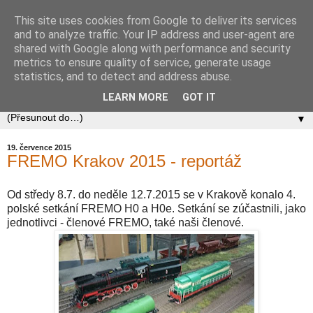
This site uses cookies from Google to deliver its services
Zababov H0
and to analyze traffic. Your IP address and user-agent are
shared with Google along with performance and security
metrics to ensure quality of service, generate usage
Spolek Zababov - spolek železničních modelářů zabývající
statistics, and to detect and address abuse.
se stavbou modelové železnice v měřítku 1:87.
LEARN MORE
GOT IT
▼
19. července 2015
FREMO Krakov 2015 - reportáž
Od středy 8.7. do neděle 12.7.2015 se v Krakově konalo 4.
polské setkání FREMO H0 a H0e. Setkání se zúčastnili, jako
jednotlivci - členové FREMO, také naši členové.