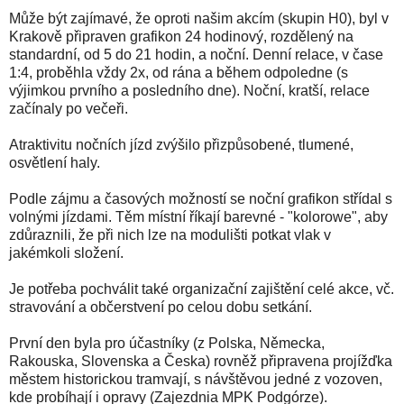
Může být zajímavé, že oproti našim akcím (skupin H0), byl v
Krakově připraven grafikon 24 hodinový, rozdělený na
standardní, od 5 do 21 hodin, a noční. Denní relace, v čase
1:4, proběhla vždy 2x, od rána a během odpoledne (s
výjimkou prvního a posledního dne). Noční, kratší, relace
začínaly po večeři.
Atraktivitu nočních jízd zvýšilo přizpůsobené, tlumené,
osvětlení haly.
Podle zájmu a časových možností se noční grafikon střídal s
volnými jízdami. Těm místní říkají barevné - "kolorowe", aby
zdůraznili, že při nich lze na modulišti potkat vlak v
jakémkoli složení.
Je potřeba pochválit také organizační zajištění celé akce, vč.
stravování a občerstvení po celou dobu setkání.
První den byla pro účastníky (z Polska, Německa,
Rakouska, Slovenska a Česka) rovněž připravena projížďka
městem historickou tramvají, s návštěvou jedné z vozoven,
kde probíhají i opravy (Zajezdnia MPK Podgórze).