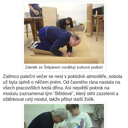
Zdeněk se Štěpánem rozdělují korkové podloží
Zatímco pateční večer se nesl v poklidné atmosféře, sobota
už byla úplně o něčem jiném. Od časného rána nastala na
všech pracovištích tvrdá dřina. Asi největší pokrok na
modulu zaznamenal tým "Běldové", který stihl zazelenit a
oštěrkovat celý modul, takže přibyl další žolík.