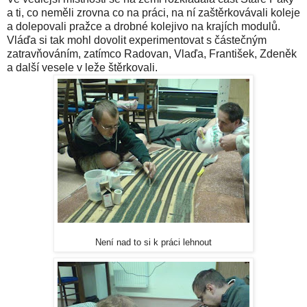
a ti, co neměli zrovna co na práci, na ní zaštěrkovávali koleje
a dolepovali pražce a drobné kolejivo na krajích modulů.
Vláďa si tak mohl dovolit experimentovat s částečným
zatravňováním, zatímco Radovan, Vlaďa, František, Zdeněk
a další vesele v leže štěrkovali.
Není nad to si k práci lehnout