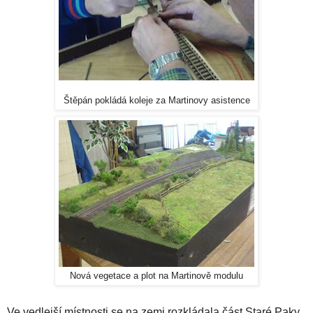
Štěpán pokládá koleje za Martinovy asistence
Nová vegetace a plot na Martinově modulu
Ve vedlejší místnosti se na zemi rozkládala část Staré Paky