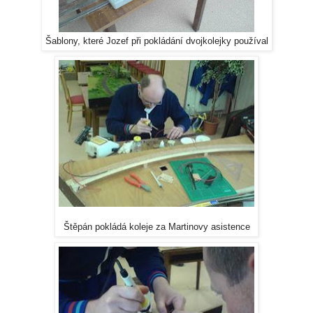
Šablony, které Jozef při pokládání dvojkolejky používal
Štěpán pokládá koleje za Martinovy asistence