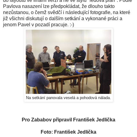
do layoutů ve finální verzi a ne ve stylu "ledová pláň". Podle
Pavlova nasazení lze předpokládat, že dlouho takto
nezůstanou, o čemž svědčí i následující fotografie, na které
již všichni diskutují o dalším setkání a vykonané práci a
jenom Pavel v pozadí pracuje. :-)
Na setkání panovala veselá a pohodová nálada.
Pro Zababov připravil František Jedlička
Foto: František Jedlička