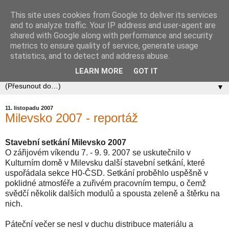
This site uses cookies from Google to deliver its services
Zababov H0
and to analyze traffic. Your IP address and user-agent are
shared with Google along with performance and security
metrics to ensure quality of service, generate usage
Spolek Zababov - spolek železničních modelářů zabývající
statistics, and to detect and address abuse.
se stavbou modelové železnice v měřítku 1:87.
LEARN MORE
GOT IT
▼
11. listopadu 2007
Milevsko 2007 - reportáž
Stavební setkání Milevsko 2007
O zářijovém víkendu 7. - 9. 9. 2007 se uskutečnilo v
Kulturním domě v Milevsku další stavební setkání, které
uspořádala sekce H0-ČSD. Setkání proběhlo uspěšně v
poklidné atmosféře a zuřivém pracovním tempu, o čemž
svědčí několik dalších modulů a spousta zeleně a štěrku na
nich.
Páteční večer se nesl v duchu distribuce materiálu a