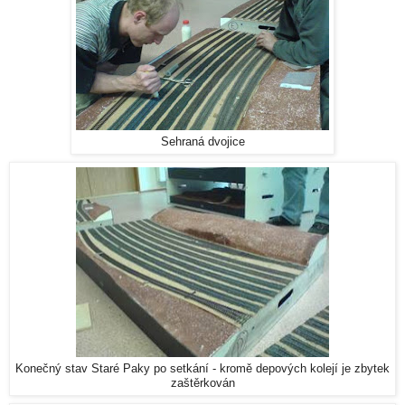
Sehraná dvojice
Konečný stav Staré Paky po setkání - kromě depových kolejí je zbytek
zaštěrkován