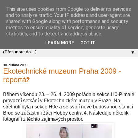
This site uses cookies from Google to deliver its services
Zababov H0
and to analyze traffic. Your IP address and user-agent are
shared with Google along with performance and security
metrics to ensure quality of service, generate usage
Spolek Zababov - spolek železničních modelářů zabývající
statistics, and to detect and address abuse.
se stavbou modelové železnice v měřítku 1:87.
LEARN MORE
GOT IT
▼
30. dubna 2009
Ekotechnické muzeum Praha 2009 -
reportáž
Během víkendu 23. – 26. 4. 2009 pořádala sekce H0-P malé
provozní setkání v Ekotechnickém muzeu v Praze. Na
střetnutí byla i sekce H0e a se svojí nově budovanou stanicí
Brod se zúčastnili žáci Hobby centra 4. Následuje několik
fotografií z těchto zajímavých prostor.