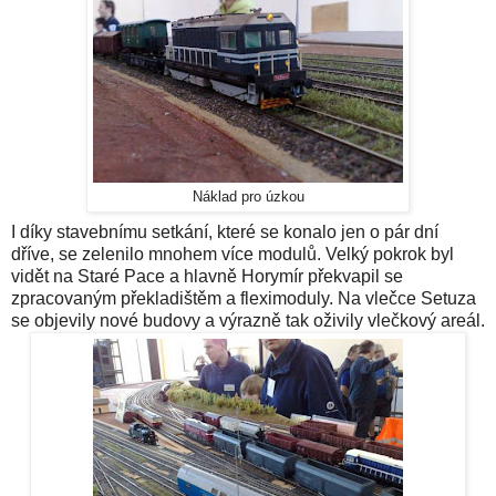
Náklad pro úzkou
I díky stavebnímu setkání, které se konalo jen o pár dní
dříve, se zelenilo mnohem více modulů. Velký pokrok byl
vidět na Staré Pace a hlavně Horymír překvapil se
zpracovaným překladištěm a fleximoduly. Na vlečce Setuza
se objevily nové budovy a výrazně tak oživily vlečkový areál.