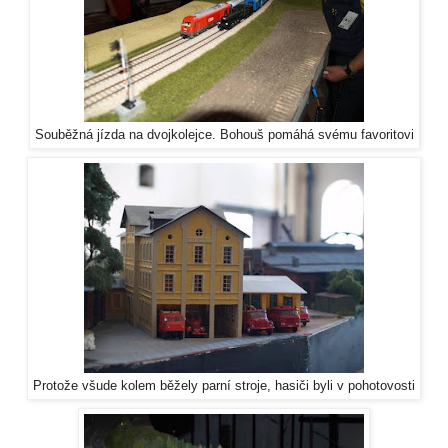
Souběžná jízda na dvojkolejce. Bohouš pomáhá svému favoritovi
Protože všude kolem běžely parní stroje, hasiči byli v pohotovosti