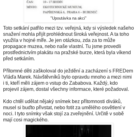
"Upoutávka na akci"
Toto setkání patřilo mezi tzv. veřejná, kdy si výsledek našeho
snažení mohla přijít prohlédnout široká veřejnost. A ta toho
využila v hojné míře. Je jen otázkou, zda za to může
propagace muzea, nebo naše vlastní. Tu jsme provedli
prostřednictvím plakátu na pražské burze, která byla víkend
před setkáním.
Přítomné děti zaškoloval do ježdění a zacházení s FREDem
Vláďa Marek. Návštěvníků bylo opravdu mnoho a mezi nimi
i ti, kteří měli zájem o vstup do Zababova. Každý, kdo
projevil zájem, dostal všechny informace, které požadoval.
Kdo chtěl udělat nějaký snímek bez přítomnosti diváků,
musel si buďto přivstat, nebo fotit za umělého osvětlení v
noci. I tyto snímky však stojí za zveřejnění. Určitě v sobě
mají cosi magického.