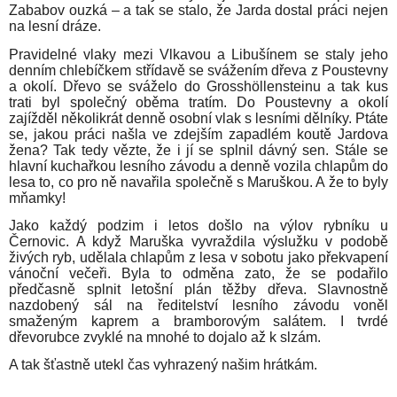
Zababov ouzká – a tak se stalo, že Jarda dostal práci nejen
na lesní dráze.
Pravidelné vlaky mezi Vlkavou a Libušínem se staly jeho
denním chlebíčkem střídavě se svážením dřeva z Poustevny
a okolí. Dřevo se sváželo do Grosshöllensteinu a tak kus
trati byl společný oběma tratím. Do Poustevny a okolí
zajížděl několikrát denně osobní vlak s lesními dělníky. Ptáte
se, jakou práci našla ve zdejším zapadlém koutě Jardova
žena? Tak tedy vězte, že i jí se splnil dávný sen. Stále se
hlavní kuchařkou lesního závodu a denně vozila chlapům do
lesa to, co pro ně navařila společně s Maruškou. A že to byly
mňamky!
Jako každý podzim i letos došlo na výlov rybníku u
Černovic. A když Maruška vyvraždila výslužku v podobě
živých ryb, udělala chlapům z lesa v sobotu jako překvapení
vánoční večeři. Byla to odměna zato, že se podařilo
předčasně splnit letošní plán těžby dřeva. Slavnostně
nazdobený sál na ředitelství lesního závodu voněl
smaženým kaprem a bramborovým salátem. I tvrdé
dřevorubce zvyklé na mnohé to dojalo až k slzám.
A tak šťastně utekl čas vyhrazený našim hrátkám.