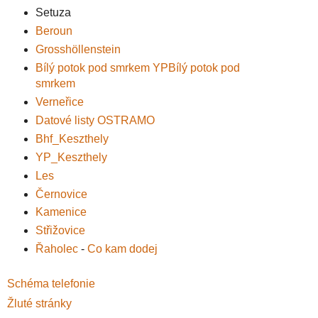
Setuza
Beroun
Grosshöllenstein
Bílý potok pod smrkem
YPBílý potok pod
smrkem
Verneřice
Datové listy OSTRAMO
Bhf_Keszthely
YP_Keszthely
Les
Černovice
Kamenice
Střižovice
Řaholec
-
Co kam dodej
Schéma telefonie
Žluté stránky