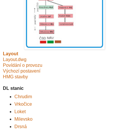
Layout
Layout.dwg
Povídání o provozu
Výchozí postavení
HMG stavby
DL stanic
Chrudim
Vrkočice
Loket
Milevsko
Drsná