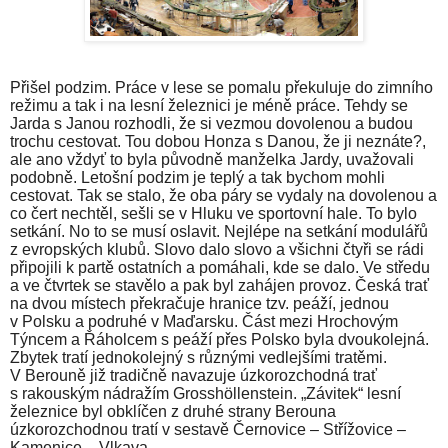
Přišel podzim. Práce v lese se pomalu překuluje do zimního
režimu a tak i na lesní železnici je méně práce. Tehdy se
Jarda s Janou rozhodli, že si vezmou dovolenou a budou
trochu cestovat. Tou dobou Honza s Danou, že ji neznáte?,
ale ano vždyť to byla původně manželka Jardy, uvažovali
podobně. Letošní podzim je teplý a tak bychom mohli
cestovat. Tak se stalo, že oba páry se vydaly na dovolenou a
co čert nechtěl, sešli se v Hluku ve sportovní hale. To bylo
setkání. No to se musí oslavit. Nejlépe na setkání modulářů
z evropských klubů. Slovo dalo slovo a všichni čtyři se rádi
připojili k partě ostatních a pomáhali, kde se dalo. Ve středu
a ve čtvrtek se stavělo a pak byl zahájen provoz. Česká trať
na dvou místech překračuje hranice tzv. peáží, jednou
v Polsku a podruhé v Maďarsku. Část mezi Hrochovým
Týncem a Řáholcem s peáží přes Polsko byla dvoukolejná.
Zbytek tratí jednokolejný s různými vedlejšími tratěmi.
V Berouně již tradičně navazuje úzkorozchodná trať
s rakouským nádražím Grosshöllenstein. „Závitek“ lesní
železnice byl obklíčen z druhé strany Berouna
úzkorozchodnou tratí v sestavě Černovice – Střížovice –
Kamenice – Vlkava.