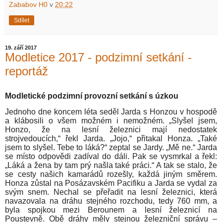
Zababov H0
v
20:22
Sdílet
19. září 2017
Modletice 2017 - podzimní setkání -
reportáž
Modletické podzimní provozní setkání s úzkou
Jednoho dne koncem léta seděl Jarda s Honzou v hospodě
a klábosili o všem možném i nemožném. „Slyšel jsem,
Honzo, že na lesní železnici mají nedostatek
strojvedoucích,“ řekl Jarda. „Jojo,“ přitakal Honza. „Také
jsem to slyšel. Tebe to láká?“ zeptal se Jardy. „Mě ne.“ Jarda
se místo odpovědi zadíval do dáli. Pak se vysmrkal a řekl:
„Láká a žena by tam prý našla také práci.“ A tak se stalo, že
se cesty našich kamarádů rozešly, každá jiným směrem.
Honza zůstal na Posázavském Pacifiku a Jarda se vydal za
svým snem. Nechal se přeřadit na lesní železnici, která
navazovala na dráhu stejného rozchodu, tedy 760 mm, a
byla spojkou mezi Berounem a lesní železnicí na
Poustevně. Obě dráhy měly stejnou železniční správu –