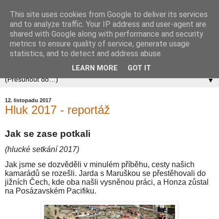
This site uses cookies from Google to deliver its services
Zababov H0
and to analyze traffic. Your IP address and user-agent are
shared with Google along with performance and security
metrics to ensure quality of service, generate usage
Spolek Zababov - spolek železničních modelářů zabývající
statistics, and to detect and address abuse.
se stavbou modelové železnice v měřítku 1:87.
LEARN MORE
GOT IT
▼
12. listopadu 2017
Hluk 2017 - reportáž
Jak se zase potkali
(hlucké setkání 2017)
Jak jsme se dozvěděli v minulém příběhu, cesty našich
kamarádů se rozešli. Jarda s Maruškou se přestěhovali do
jižních Čech, kde oba našli vysněnou práci, a Honza zůstal
na Posázavském Pacifiku.