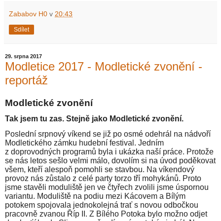
Zababov H0
v
20:43
Sdílet
29. srpna 2017
Modletice 2017 - Modletické zvonění -
reportáž
Modletické zvonění
Tak jsem tu zas. Stejně jako Modletické zvonění.
Poslední srpnový víkend se již po osmé odehrál na nádvoří
Modletického zámku hudební festival. Jedním
z doprovodných programů byla i ukázka naší práce. Protože
se nás letos sešlo velmi málo, dovolím si na úvod poděkovat
všem, kteří alespoň pomohli se stavbou. Na víkendový
provoz nás zůstalo z celé party torzo tří mohykánů. Proto
jsme stavěli moduliště jen ve čtyřech zvolili jsme úspornou
variantu. Moduliště na podiu mezi Kácovem a Bílým
potokem spojovala jednokolejná trať s novou odbočkou
pracovně zvanou Říp II. Z Bílého Potoka bylo možno odjet