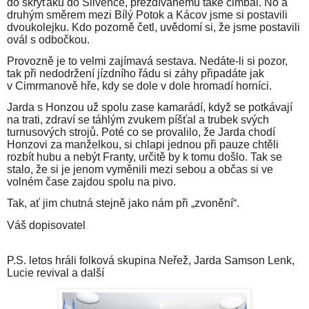
do skryťáku do Slivence, přezdívanému také cimbál. No a
druhým směrem mezi Bílý Potok a Kácov jsme si postavili
dvoukolejku. Kdo pozorně četl, uvědomí si, že jsme postavili
ovál s odbočkou.
Provozně je to velmi zajímavá sestava. Nedáte-li si pozor,
tak při nedodržení jízdního řádu si záhy připadáte jak
v Cimrmanově hře, kdy se dole v dole hromadí horníci.
Jarda s Honzou už spolu zase kamarádí, když se potkávají
na trati, zdraví se táhlým zvukem píšťal a trubek svých
turnusových strojů. Poté co se provalilo, že Jarda chodí
Honzovi za manželkou, si chlapi jednou při pauze chtěli
rozbít hubu a nebýt Franty, určitě by k tomu došlo. Tak se
stalo, že si je jenom vyměnili mezi sebou a občas si ve
volném čase zajdou spolu na pivo.
Tak, ať jim chutná stejně jako nám při „zvonění“.
Váš dopisovatel
P.S. letos hráli folková skupina Neřež, Jarda Samson Lenk,
Lucie revival a další