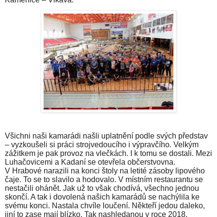
Všichni naši kamarádi našli uplatnění podle svých představ
– vyzkoušeli si práci strojvedoucího i výpravčího. Velkým
zážitkem je pak provoz na vlečkách. I k tomu se dostali. Mezi
Luhačovicemi a Kadaní se otevřela občerstvovna.
V Hrabové narazili na konci štoly na letité zásoby lipového
čaje. To se to slavilo a hodovalo. V místním restaurantu se
nestačili ohánět. Jak už to však chodívá, všechno jednou
skončí. A tak i dovolená našich kamarádů se nachýlila ke
svému konci. Nastala chvíle loučení. Někteří jedou daleko,
jiní to zase mají blízko. Tak nashledanou v roce 2018.