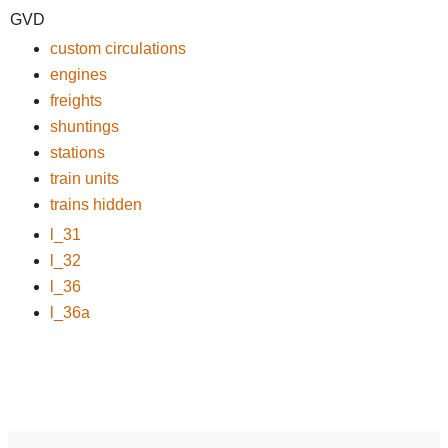
GVD
custom circulations
engines
freights
shuntings
stations
train units
trains hidden
l_31
l_32
l_36
l_36a