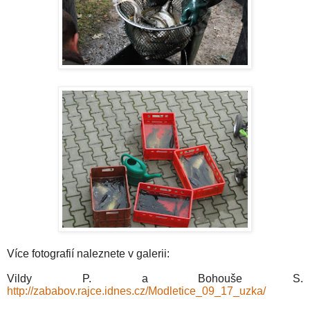
Více fotografií naleznete v galerii:
Vildy P. a Bohouše S.
http://zababov.rajce.idnes.cz/Modletice_09_17_uzka/