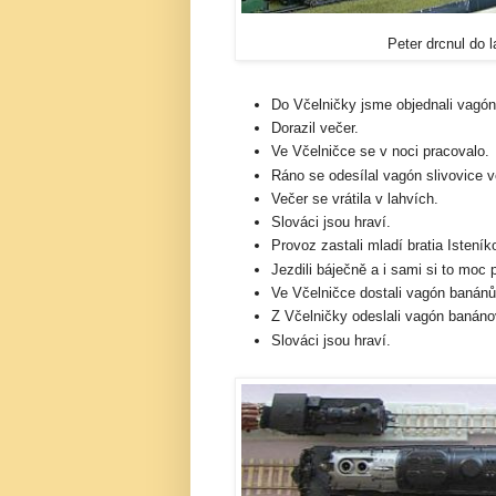
Peter drcnul do 
Do Včelničky jsme objednali vagón
Dorazil večer.
Ve Včelničce se v noci pracovalo.
Ráno se odesílal vagón slivovice ve
Večer se vrátila v lahvích.
Slováci jsou hraví.
Provoz zastali mladí bratia Isteník
Jezdili báječně a i sami si to moc 
Ve Včelničce dostali vagón banánů
Z Včelničky odeslali vagón banáno
Slováci jsou hraví.