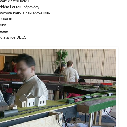
álé čištění kolejí.
oblém i autoru nápovědy.
vozové karty a nákladové listy.
i Maďaři.
sky.
rmine
 do stanice DECS.