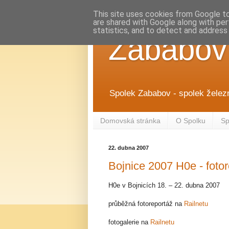
This site uses cookies from Google to 
are shared with Google along with per
statistics, and to detect and address
Zababov
Spolek Zababov - spolek želez
Domovská stránka
O Spolku
Sp
22. dubna 2007
Bojnice 2007 H0e - foto
H0e v Bojnicích 18. – 22. dubna 2007
průběžná fotoreportáž na
Railnetu
fotogalerie na
Railnetu