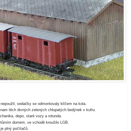
e nepoužil, sedačky se odmontovaly klíčem na kola.
ýznam těch divných zelených chlupatých bedýnek v kufru.
chanika, depo, staré vozy a rotunda.
ultůrním domem, ve vchodě kroužilo LGB.
je plný počítačů.