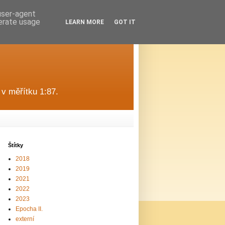
 user-agent
nerate usage
LEARN MORE
GOT IT
v měřítku 1:87.
Štítky
2018
2019
2021
2022
2023
Epocha II.
externí