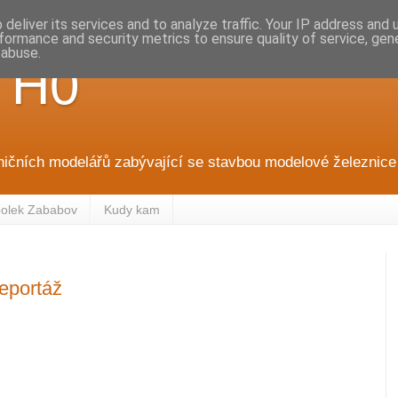
deliver its services and to analyze traffic. Your IP address and
formance and security metrics to ensure quality of service, ge
 abuse.
 H0
ničních modelářů zabývající se stavbou modelové železnice 
olek Zababov
Kudy kam
reportáž