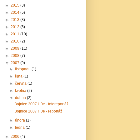
►
2015
(3)
►
2014
(5)
►
2013
(8)
►
2012
(5)
►
2011
(10)
►
2010
(2)
►
2009
(11)
►
2008
(7)
▼
2007
(9)
►
listopadu
(1)
►
října
(1)
►
června
(1)
►
května
(2)
▼
dubna
(2)
Bojnice 2007 H0e - fotoreportáž
Bojnice 2007 H0e - reportáž
►
února
(1)
►
ledna
(1)
►
2006
(4)