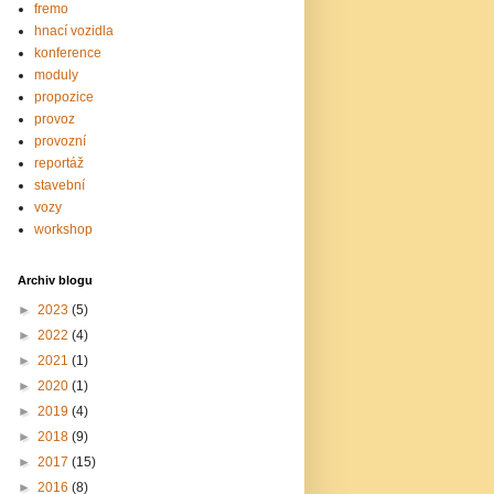
fremo
hnací vozidla
konference
moduly
propozice
provoz
provozní
reportáž
stavební
vozy
workshop
Archiv blogu
►
2023
(5)
►
2022
(4)
►
2021
(1)
►
2020
(1)
►
2019
(4)
►
2018
(9)
►
2017
(15)
►
2016
(8)