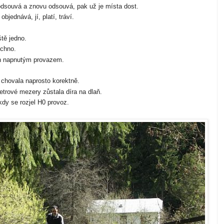
odsouvá a znovu odsouvá, pak už je místa dost.
bjednává, jí, platí, tráví.
tě jedno.
chno.
en napnutým provazem.
 chovala naprosto korektně.
etrové mezery zůstala díra na dlaň.
kdy se rozjel H0 provoz.