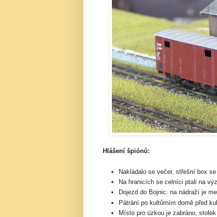
Hlášení špiónů:
Nakládalo se večer, střešní box s
Na hranicích se celníci ptali na v
Dojezd do Bojnic: na nádraží je me
Pátrání po kultůrním domě před k
Místo pro úzkou je zabráno, stolek 