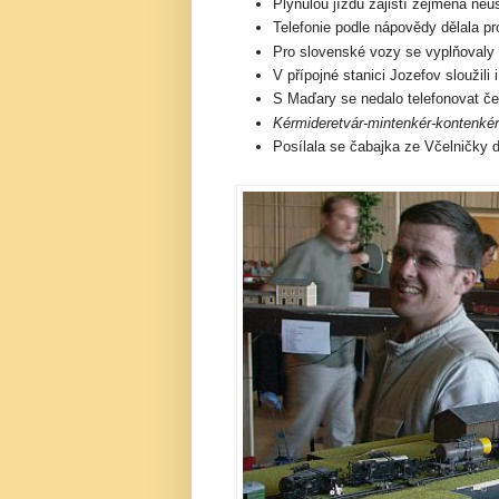
Plynulou jízdu zajistí zejména neust
Telefonie podle nápovědy dělala pr
Pro slovenské vozy se vyplňovaly 
V přípojné stanici Jozefov sloužili 
S Maďary se nedalo telefonovat če
Kérmideretvár-mintenkér-kontenké
Posílala se čabajka ze Včelničky