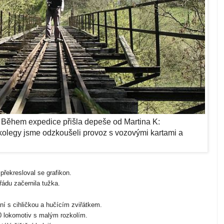
. Během expedice přišla depeše od Martina K:
olegy jsme odzkoušeli provoz s vozovými kartami a
překresloval se grafikon.
řádu začernila tužka.
ání s cihličkou a hučícím zviřátkem.
H0 lokomotiv s malým rozkolím.