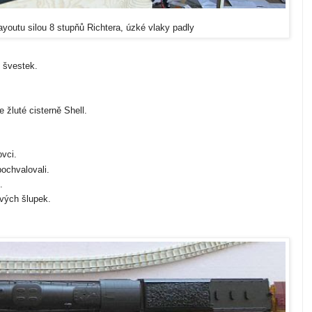
layoutu silou 8 stupňů Richtera, úzké vlaky padly
 švestek.
 žluté cisterně Shell.
ovci.
pochvalovali.
.
vých šlupek.