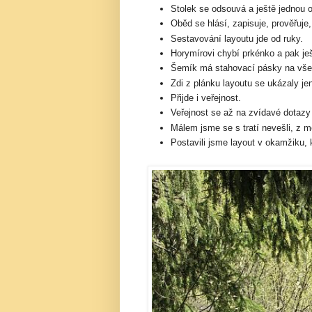
Stolek se odsouvá a ještě jednou 
Oběd se hlásí, zapisuje, prověřuje, o
Sestavování layoutu jde od ruky.
Horymírovi chybí prkénko a pak ješ
Šemík má stahovací pásky na vše
Zdi z plánku layoutu se ukázaly j
Přijde i veřejnost.
Veřejnost se až na zvídavé dotazy
Málem jsme se s tratí nevešli, z m
Postavili jsme layout v okamžiku, 