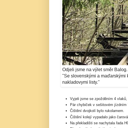
Odjeli jsme na výlet směr Balog
"Se slovenskými a maďarskými k
nakladovymi listy."
Vyjeli jsme se zpožděním 4 vlaků, 
Pár chybiček v sešitovém jízdním 
Čištění dvojkolí bylo rukolamem.
Čištění kolejí vypadalo jako čarov
Na překladišti se nachytala řada 