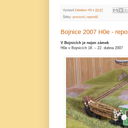
Vystavil
Zababov H0
v
20:47
Štítky:
provozní
,
reportáž
Bojnice 2007 H0e - repo
V Bojnicích je nejen zámek
H0e v Bojnicích 18. – 22. dubna 2007