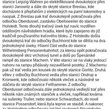
stanice Leipzig-Wahren po elektrifikované dvoukolejce přes
stanici Janowitz a dále do skryté stanice Breslau, kde
docházelo k přepřahům z elektrických na parní lokomotivy a
naopak. Z Breslau pak trať dvoukolejně pokračovala přes
odbočku Oberdussel, zastávku Obelixweiler do stanice
Holstedt. Tento dlouhý traťový úsek byl navíc rozdělen
oddílovým návěstidlem hradla, které bylo zapojeno do již
tradičně používaného traťového bloku. Z Holstedtu došla
dvoukolejná trať do odbočky Buchhorst kde se dělila na dva
jednokolejné úseky. Hlavní část vedla do stanice
Wilhelmsberg Personenbahnhof, za kterou opět pokračovala
dvoukolejně skrz vrcholový tunel a dolů po Špesárské
rampě do stanice Machern. V této stanici se na vlaky jedoucí
nahoru na rampu přidávaly nezavěšené postrky. Z Machernu
pak už trať vedla jen kousek do skryté stanice Gorlitz. Druhá
větev z odbočky Buchhorst vedla přes stanici Ondrup a
Kronwerk, kde odbočovalo několik vleček a následně se
stáčela do skryté stanice Fellhammer. Z odbočky
Oberdussel odbočovala dále jednokolejná vedlejší trať přes
několik nám známých staniček a vleček, například továrna
na sušenky Truller, nebo stanice Schwarzbach, do nové
stanice Possendorf, která byla teprve ve stavbě. A nakonec
za Holstedtem odbočovala lokální soukromá Privatebahn,