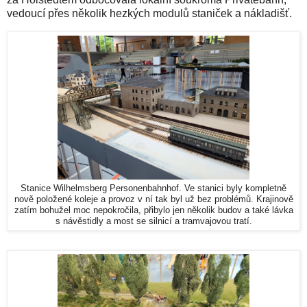
vedoucí přes několik hezkých modulů staniček a nákladišť.
Stanice Wilhelmsberg Personenbahnhof. Ve stanici byly kompletně
nově položené koleje a provoz v ní tak byl už bez problémů. Krajinově
zatím bohužel moc nepokročila, přibylo jen několik budov a také lávka
s návěstidly a most se silnicí a tramvajovou tratí.