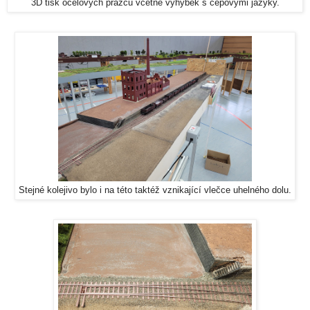
3D tisk ocelových pražců včetně výhybek s čepovými jazyky.
Stejné kolejivo bylo i na této taktéž vznikající vlečce uhelného dolu.