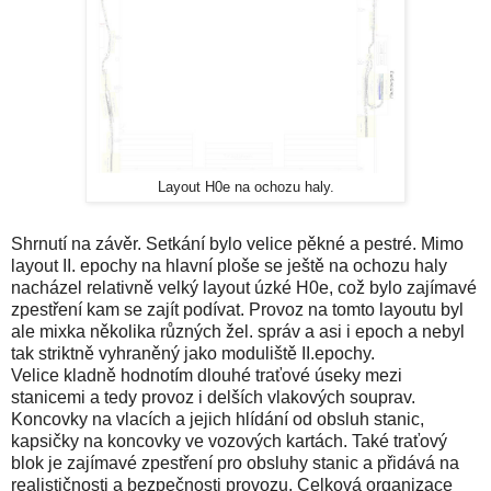
Layout H0e na ochozu haly.
Shrnutí na závěr. Setkání bylo velice pěkné a pestré. Mimo
layout II. epochy na hlavní ploše se ještě na ochozu haly
nacházel relativně velký layout úzké H0e, což bylo zajímavé
zpestření kam se zajít podívat. Provoz na tomto layoutu byl
ale mixka několika různých žel. správ a asi i epoch a nebyl
tak striktně vyhraněný jako moduliště II.epochy.
Velice kladně hodnotím dlouhé traťové úseky mezi
stanicemi a tedy provoz i delších vlakových souprav.
Koncovky na vlacích a jejich hlídání od obsluh stanic,
kapsičky na koncovky ve vozových kartách. Také traťový
blok je zajímavé zpestření pro obsluhy stanic a přidává na
realističnosti a bezpečnosti provozu. Celková organizace