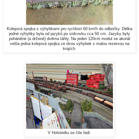
Kolejová spojka s výhybkami pro rychlost 60 km/h do odbočky. Délka
jedné výhybky byla od jazyků po srdcovku cca 50 cm. Jazyky byly
poháněné (a držené) dvěma táhly. Na jeden 120cm modul se akorát
vešla jedna kolejová spojka ze dvou výhybek s malou rezervou na
krajích.
V Holstedtu se čile řadí.