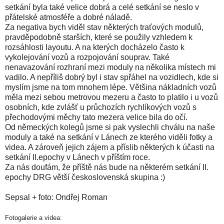
setkání byla také velice dobrá a celé setkání se neslo v
přátelské atmosféře a dobré náladě.
Za negativa bych viděl stav některých traťových modulů,
pravděpodobně starších, které se použily vzhledem k
rozsáhlosti layoutu. A na kterých docházelo často k
vykolejování vozů a rozpojování souprav. Také
nenavazování rozhraní mezi moduly na několika místech mi
vadilo. A nepříliš dobrý byl i stav spřáhel na vozidlech, kde si
myslím jsme na tom mnohem lépe. Většina nákladních vozů
měla mezi sebou metrovou mezeru a často to platilo i u vozů
osobních, kde zvlášť u průchozích rychlíkových vozů s
přechodovými měchy tato mezera velice bila do očí.
Od německých kolegů jsme si pak vyslechli chválu na naše
moduly a také na setkání v Lánech ze kterého viděli fotky a
videa. A zároveň jejich zájem a příslib některých k účasti na
setkání II.epochy v Lánech v příštím roce.
Za nás doufám, že příště nás bude na některém setkání II.
epochy DRG větší československá skupina :)
Sepsal + foto: Ondřej Roman
Fotogalerie a videa: