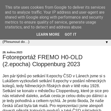
This site uses cookies from Google to deliver its services
Zababov H0
and to analyze traffic. Your IP address and user-agent are
shared with Google along with performance and security
metrics to ensure quality of service, generate usage
Spolek Zababov - spolek železničních modelářů zabývající
statistics, and to detect and address abuse.
se stavbou modelové železnice v měřítku 1:87.
LEARN MORE
GOT IT
▼
28. května 2023
Fotoreportáž FREMO H0-OLD
(2.epocha) Cloppenburg 2023
Jen pár týdnů po setkání II.epochy ČSD v Lánech jsme si s
Lukášem vyzkoušeli setkání II.epochy v podání německých
kolegů, tedy Německých říšských drah v létě roku 1928.
Setkání se konalo v městečku Cloppenburg, které je sice pro
nás relativně daleko, avšak cesta je celou dobu po dálnici a
je tedy pohodlná a celkem rychlá. Je proto škoda, že naše
česká účast byla tak malá. Pro reprezentaci jsme alespoň
dovezli několik tratových modulů a také ČSD nákladních