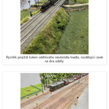
Rychlík projíždí kolem oddílového návěstidla hradla, rozdělující úsek
na dva oddíly.