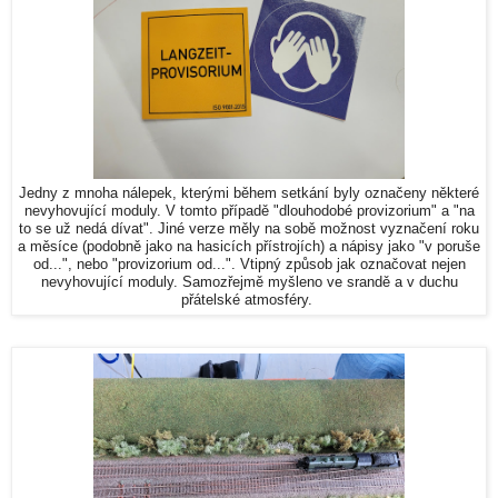
Jedny z mnoha nálepek, kterými během setkání byly označeny některé
nevyhovující moduly. V tomto případě "dlouhodobé provizorium" a "na
to se už nedá dívat". Jiné verze měly na sobě možnost vyznačení roku
a měsíce (podobně jako na hasicích přístrojích) a nápisy jako "v poruše
od...", nebo "provizorium od...". Vtipný způsob jak označovat nejen
nevyhovující moduly. Samozřejmě myšleno ve srandě a v duchu
přátelské atmosféry.