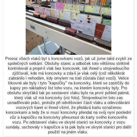
Provoz všech vlaků byl s koncovkami vozů, jak už jsme také zvyklí ze
společných setkání. Obsluhy stanic a odboček toto většinou striktně
kontrolovali a projel-li vlak bez koncovek, tak ihned u strojvedoucího
zjišťovali, kde má koncovky a zda-li je vlak celý (což několikrát
zabránilo i nehodám, kdy omylem na trati zůstala část vozů). Velice
šikovné ale byly i tyto "kapsičky" na koncovky, které se zastrčily do
kapsy pro nákladový list toho vozu, na kterém koncovky byly. Pro
obsluhu skryťáků tak po sestavení vlaku bylo na první pohled patrné,
který vlak už má koncovky (viz foto). Strojvedoucím toto zas
usnadňovalo práci, protože při odvěšování části vlaku a odevzdávání
vozových karet si ihned všiml, že předává kartu označenou
koncovkami a tedy že si musí koncovky přendat na svůj nyní poslední
vůz a kapsičku na koncovky přesunout do karty svého koncového
vozu. Po odstavení vlaku ve skryté stanici se koncovky z vozu
sundaly, uschovaly v kapsičce a ta pak byla ve skryté stanici pro další
použití na jiném vlaku.