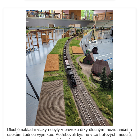
Dlouhé nákladní vlaky nebyly v provozu díky dlouhým mezistaničním
úsekům žádnou výjimkou. Potřebovali bysme více traťových modulů,