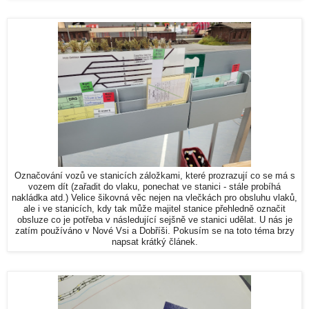
Označování vozů ve stanicích záložkami, které prozrazují co se má s
vozem dít (zařadit do vlaku, ponechat ve stanici - stále probíhá
nakládka atd.) Velice šikovná věc nejen na vlečkách pro obsluhu vlaků,
ale i ve stanicích, kdy tak může majitel stanice přehledně označit
obsluze co je potřeba v následující sejšně ve stanici udělat. U nás je
zatím používáno v Nové Vsi a Dobříši. Pokusím se na toto téma brzy
napsat krátký článek.