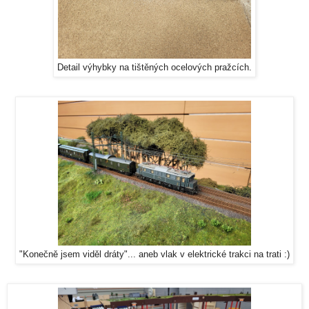
Detail výhybky na tištěných ocelových pražcích.
"Konečně jsem viděl dráty"... aneb vlak v elektrické trakci na trati :)