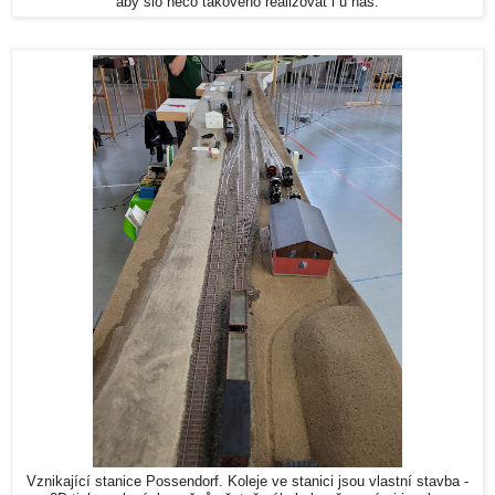
aby šlo něco takového realizovat i u nás.
Vznikající stanice Possendorf. Koleje ve stanici jsou vlastní stavba -