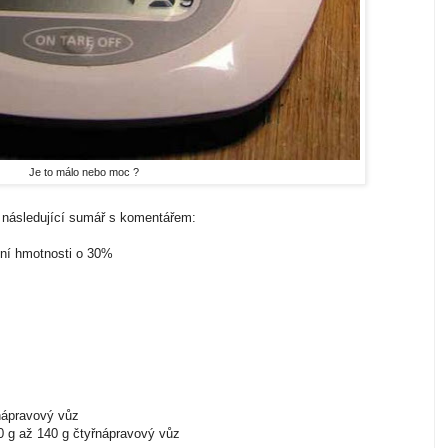
Je to málo nebo moc ?
r následující sumář s komentářem:
ení hmotnosti o 30%
nápravový vůz
0 g až 140 g čtyřnápravový vůz