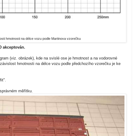
sti hmotnosti na délce vozu podle Martinova vzorečku
SD akceptován.
am (viz. obrázek), kde na svislé ose je hmotnost a na vodorovné
závislost hmotnosti na délce vozu podle předchozího vzorečku je ke
it".
správném měřítku.