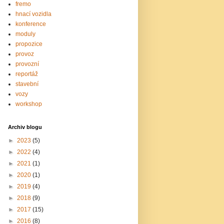
fremo
hnací vozidla
konference
moduly
propozice
provoz
provozní
reportáž
stavební
vozy
workshop
Archiv blogu
►
2023
(5)
►
2022
(4)
►
2021
(1)
►
2020
(1)
►
2019
(4)
►
2018
(9)
►
2017
(15)
►
2016
(8)