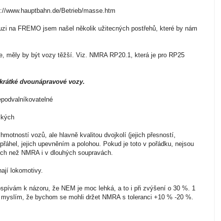
tp://www.hauptbahn.de/Betrieb/masse.htm
skuzi na FREMO jsem našel několik užitecných postřehů, které by nám
e, měly by být vozy těžší. Viz. NMRA RP20.1, která je pro RP25
 krátké dvounápravové vozy.
epodvalníkovatelné
žkých
 hmotností vozů, ale hlavně kvalitou dvojkolí (jejich přesností,
přáhel, jejich upevněním a polohou. Pokud je toto v pořádku, nejsou
ích než NMRA i v dlouhých soupravách.
ají lokomotivy.
pívám k názoru, že NEM je moc lehká, a to i při zvýšení o 30 %. 1
yslím, že bychom se mohli držet NMRA s toleranci +10 % -20 %.