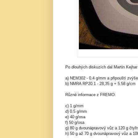
Po dlouhých diskuzích dal Martin Kejha
a) NEM302 - 0.4 g/mm a připouští zvýš
b) NMRA RP20.1 - 28,35 g + 5.58 g/cm
Různé informace z FREMO:
c) 1 g/mm
d) 0.5 g/mm
e) 40 g/osa
f) 50 g/osa
g) 80 g dvounápravový vůz a 120 g čtyř
h) 50 g až 70 g dvounápravový vůz a 10