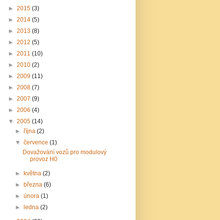
►
2015
(3)
►
2014
(5)
►
2013
(8)
►
2012
(5)
►
2011
(10)
►
2010
(2)
►
2009
(11)
►
2008
(7)
►
2007
(9)
►
2006
(4)
▼
2005
(14)
►
října
(2)
▼
července
(1)
Dovažování vozů pro modulový
provoz H0
►
května
(2)
►
března
(6)
►
února
(1)
►
ledna
(2)