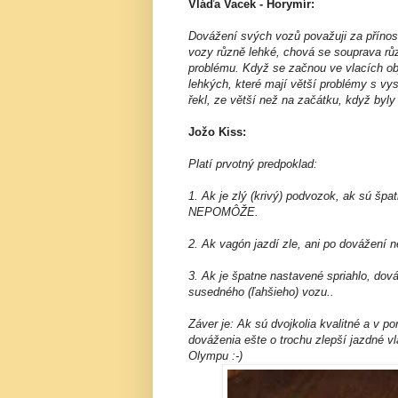
Vláďa Vacek - Horymír:
Dovážení svých vozů považuji za přínosn
vozy různě lehké, chová se souprava rů
problému. Když se začnou ve vlacích ob
lehkých, které mají větší problémy s vy
řekl, ze větší než na začátku, když byly
Jožo Kiss:
Platí prvotný predpoklad:
1. Ak je zlý (krivý) podvozok, ak sú špa
NEPOMÔŽE.
2. Ak vagón jazdí zle, ani po dovážení n
3. Ak je špatne nastavené spriahlo, dová
susedného (ľahšieho) vozu..
Záver je: Ak sú dvojkolia kvalitné a v 
dováženia ešte o trochu zlepší jazdné v
Olympu :-)