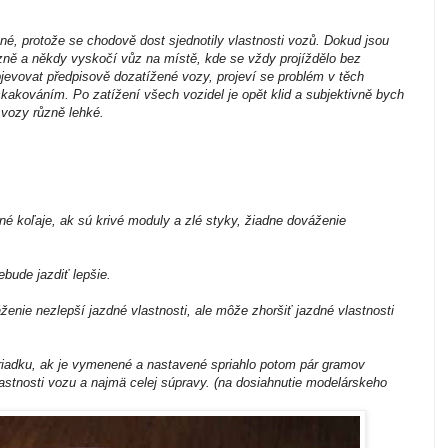
é, protože se chodově dost sjednotily vlastnosti vozů. Dokud jsou
zně a někdy vyskočí vůz na místě, kde se vždy projíždělo bez
jevovat předpisově dozatížené vozy, projeví se problém v těch
skakováním. Po zatížení všech vozidel je opět klid a subjektivně bych
 vozy různě lehké.
tné koľaje, ak sú krivé moduly a zlé styky, žiadne dováženie
ebude jazdiť lepšie.
ženie nezlepší jazdné vlastnosti, ale môže zhoršiť jazdné vlastnosti
poriadku, ak je vymenené a nastavené spriahlo potom pár gramov
lastnosti vozu a najmä celej súpravy. (na dosiahnutie modelárskeho