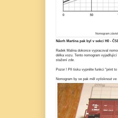
Nomogram závislo
Návrh Martina pak byl v sekci H0 - Č
Radek Malina dokonce vypracoval nomogr
délka vozu. Tento nomogram vyjadřující 
stažení zde.
Pozor ! Při tisku vypněte funkci "print to f
Nomogram by se pak měl vytisknout ve 