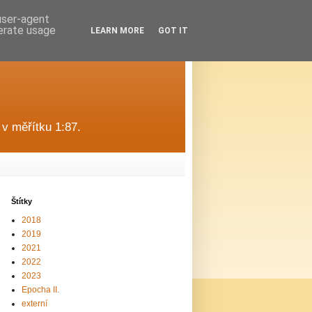
 user-agent
nerate usage
LEARN MORE
GOT IT
v měřítku 1:87.
Štítky
2018
2019
2021
2022
2023
Epocha II.
externí