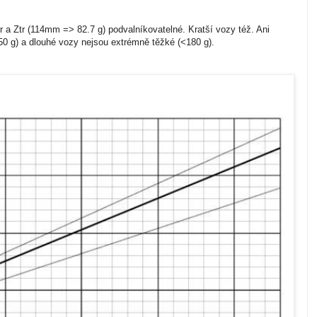
r a Ztr (114mm => 82.7 g) podvalníkovatelné. Kratší vozy též. Ani
50 g) a dlouhé vozy nejsou extrémně těžké (<180 g).