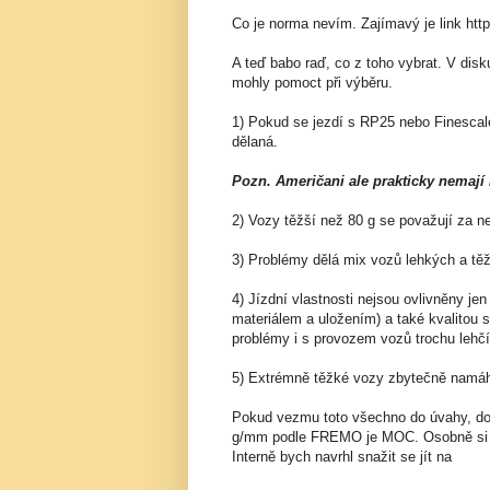
Co je norma nevím. Zajímavý je link ht
A teď babo raď, co z toho vybrat. V di
mohly pomoct při výběru.
1) Pokud se jezdí s RP25 nebo Finescal
dělaná.
Pozn. Američani ale prakticky nemají
2) Vozy těžší než 80 g se považují za n
3) Problémy dělá mix vozů lehkých a tě
4) Jízdní vlastnosti nejsou ovlivněny jen
materiálem a uložením) a také kvalitou s
problémy i s provozem vozů trochu lehč
5) Extrémně těžké vozy zbytečně namáh
Pokud vezmu toto všechno do úvahy, dos
g/mm podle FREMO je MOC. Osobně si m
Interně bych navrhl snažit se jít na