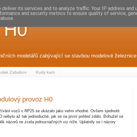
deliver its services and to analyze traffic. Your IP address and
formance and security metrics to ensure quality of service, ge
 abuse.
 H0
ničních modelářů zabývající se stavbou modelové železnice 
olek Zababov
Kudy kam
odulový provoz H0
ívání vozů s RP25 se ukázalo jako velmi vhodné. Ovšem sjednotit
nebylo až tak jednoduché, jak se na první pohled zdálo. Bohužel se
k názorů ne zcela jednoznačných viz níže. Uplatnily se i názory