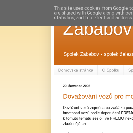
This site uses cookies from Google to 
are shared with Google along with per
statistics, and to detect and address
Zababov
Spolek Zababov - spolek želez
Domovská stránka
O Spolku
Sp
20. července 2005
Dovažování vozů pro m
Dovážení vozů zejména po začátku použ
hmotnosti vozů podle doporučení FREMO 
k tomuto tématu sešlo i ve FREMO několi
zkušenějších.