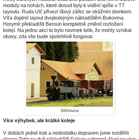
moduly na nohách, které dosud byly k vidění spíše v TT
layoutu. Ruda Ulč přivezl líbivý zářez se strážním domkem.
Víťa doplnil layout dvojkolejným nákladištěm Bukovina.
Horymír překladišti Beroun kompletně změnil rozložení
kolejí. Na jednu akci to bylo novinek tolik, že mohly vznikat
obavy, zda vše bude spolehlivě fungovat.
Střížovice
Více výhybek, ale krátké koleje
V dobách jedné trati a nedostatku dopraven jsme rozdělili