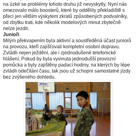
na úzké se problémy tohoto druhu již nevyskytly. Nyní nás
omezovalo málo boosterů, které by oddělily překladiště s
přeci jen větším výskytem zkratů způsobených podvalníky,
od zbytku trati, kde několik modelových minut zbytečně
nelze jezdit.
Junioři
Milým překvapením byla aktivní a soustředěná účast juniorů
na provozu, kteří zajišťovali kompletní osobní dopravu.
Zvládli nejen ježdění, ale i zjednodušené telefonické
hlášení. Pokud by byla vyvinuta jednodušší provozní
pomůcka a byly zajištěny padací hodiny, na kterých by lépe
zvládli odečítání času, tak jsou už schopni samostatné jízdy
bez zvýšeného dohledu.