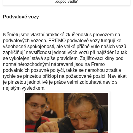
„odpočívadla“
Podvalové vozy
Něměli jsme vlastní praktické zkušenosti s provozem na
podvalových vozech. FREMO podvalové vozy fungují ke
všeobecné spokojenosti, ale velké příčné vůle našich vozů
zapříčiňují nevstřícnost jednotlivých vozů při najíždění a tak
se vykolejení stává spíše pravidlem. Zajišťovací klíny pod
normálněrozchodnými nápravami jsou na Fremo
podvalnících posuvné po tyči, takže se nemohou ztratit a
rychle se pinzetou přiklopí na požadované pozici. Navlékat
je pinzetou jednotlivě je práce velmi zdlouhavá navíc s
nejistým výsledkem.