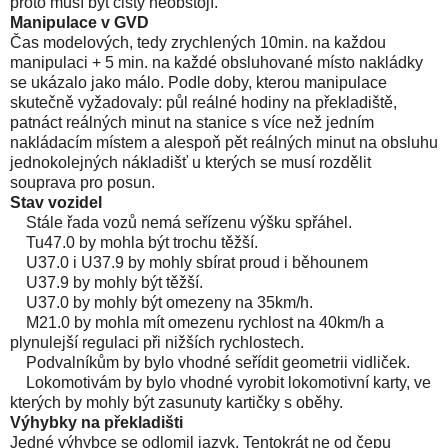
proto musí být čistý neobstojí.
Manipulace v GVD
Čas modelových, tedy zrychlených 10min. na každou
manipulaci + 5 min. na každé obsluhované místo nakládky
se ukázalo jako málo. Podle doby, kterou manipulace
skutečně vyžadovaly: půl reálné hodiny na překladiště,
patnáct reálných minut na stanice s více než jedním
nakládacím místem a alespoň pět reálných minut na obsluhu
jednokolejných nákladišť u kterých se musí rozdělit
souprava pro posun.
Stav vozidel
Stále řada vozů nemá seřízenu výšku spřáhel.
Tu47.0 by mohla být trochu těžší.
U37.0 i U37.9 by mohly sbírat proud i běhounem
U37.9 by mohly být těžší.
U37.0 by mohly být omezeny na 35km/h.
M21.0 by mohla mít omezenu rychlost na 40km/h a
plynulejší regulaci při nižších rychlostech.
Podvalníkům by bylo vhodné seřídit geometrii vidliček.
Lokomotivám by bylo vhodné vyrobit lokomotivní karty, ve
kterých by mohly být zasunuty kartičky s oběhy.
Výhybky na překladišti
Jedné výhybce se odlomil jazyk. Tentokrát ne od čepu