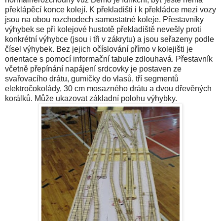
překlápěcí konce kolejí. K překladišti i k překládce mezi vozy
jsou na obou rozchodech samostatné koleje. Přestavníky
výhybek se při kolejové hustotě překladiště nevešly proti
konkrétní výhybce (jsou i tři v zákrytu) a jsou seřazeny podle
čísel výhybek. Bez jejich očíslování přímo v kolejišti je
orientace s pomocí informační tabule zdlouhavá. Přestavník
včetně přepínání napájení srdcovky je postaven ze
svařovacího drátu, gumičky do vlasů, tří segmentů
elektročokolády, 30 cm mosazného drátu a dvou dřevěných
korálků. Může ukazovat základní polohu výhybky.