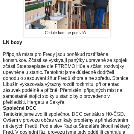
Cedule kam se podíváš...
LN boxy
Přípojná místa pro Fredy jsou poněkud roztříštěné
konstrukce. Zčásti se vyskytují panýlky upravené ze spojek,
zčásti Stoepseplatte dle FTREMO H0e a zčásti rozdvojky
upevněné u stanic. Tentokrát jsme důsledně dodrželi
dohodu o zasouvání šňur Fredů shora a ne zpředu. Stanice
Libušín vykazovala výrazný rozdíl rozkmitu, při orientaci
zásuvek podélně a příčně. Přemístění přípojných míst na
samostatně stojící stolky u stanic bylo provedeno v
překladišti, Hergetu a Sekyře.
Společné DCC
Tentokrát jsme zvolili společnou DCC centrálu s H0-ČSD.
Ovšem v provozu občas vznikaly problémy s přihlašováním
některých Fredů. Podle slov Radka Šindeláře škodil některý
Fred. V poslední fázi provozu jsme tedy oddělili centrálu a