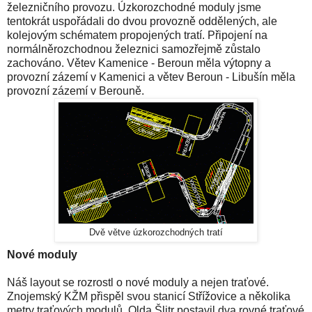
železničního provozu. Úzkorozchodné moduly jsme
tentokrát uspořádali do dvou provozně oddělených, ale
kolejovým schématem propojených tratí. Připojení na
normálněrozchodnou železnici samozřejmě zůstalo
zachováno. Větev Kamenice - Beroun měla výtopny a
provozní zázemí v Kamenici a větev Beroun - Libušín měla
provozní zázemí v Berouně.
Dvě větve úzkorozchodných tratí
Nové moduly
Náš layout se rozrostl o nové moduly a nejen traťové.
Znojemský KŽM přispěl svou stanicí Střížovice a několika
metry traťových modulů. Olda Šlitr postavil dva rovné traťové