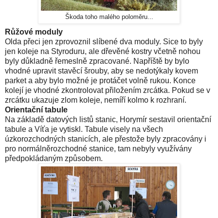
Škoda toho malého poloměru...
Růžové moduly
Olda přeci jen zprovoznil slíbené dva moduly. Sice to byly
jen koleje na Styroduru, ale dřevěné kostry včetně nohou
byly důkladně řemeslně zpracované. Napříště by bylo
vhodné upravit stavěcí šrouby, aby se nedotýkaly kovem
parket a aby bylo možné je protáčet volně rukou. Konce
kolejí je vhodné zkontrolovat přiložením zrcátka. Pokud se v
zrcátku ukazuje zlom koleje, nemíří kolmo k rozhraní.
Orientační tabule
Na základě datových listů stanic, Horymír sestavil orientační
tabule a Víťa je vytiskl. Tabule visely na všech
úzkorozchodných stanicích, ale přestože byly zpracovány i
pro normálněrozchodné stanice, tam nebyly využívány
předpokládaným způsobem.