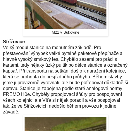
M21 v Bukovině
Střížovice
Velký modul stanice na mohutném základě. Pro
přestavování výhybek velké bytelné paketové přepínače a
hlavně vysoký smrkový les. Chybělo zázemí pro práci s
kartami, tedy nějaký úzký pultík po délce stanice a označený
kapsář. Při transportu na setkání došlo k naražení kolejnice,
která se prohnula do nesjízdného průhybu. Během stavby
jsme ji provizorně vyrovnali, ale bude potřebovat důkladnější
opravu. Stanice je zapojena podle staré analogové normy
FREMO H0e. Chyběly propojovací šňůry pro pospojování
všech kolejnic, ale Víťa si nějak poradil a vše pospojoval
tak, že ve Střížovicích nedošlo během provozu k jediné
závadě.