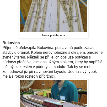
Nové překladiště
Bukovina
Příjemně překvapila Bukovina, postavená podle zásad
stavby dioramat. Koleje nerovnoběžné s okrajem, přirozeně
zvlněný terén. Někteří se při jejich obsluze potýkali s
půdorys přečnívajícím obslužným stolkem, který by napříště
měl být zakreslen v půdorysu modulu. Tak by se mohl
zohledňovat již při navrhování layoutu. Jedna z výhybek
měla širokou rozteč v přídržnici.