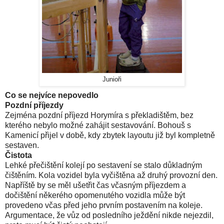
Junioři
Co se nejvíce nepovedlo
Pozdní příjezdy
Zejména pozdní příjezd Horymíra s překladištěm, bez
kterého nebylo možné zahájit sestavování. Bohouš s
Kamenicí přijel v době, kdy zbytek layoutu již byl kompletně
sestaven.
Čistota
Lehké přečištění kolejí po sestavení se stalo důkladným
čištěním. Kola vozidel byla vyčištěna až druhý provozní den.
Napříště by se měl ušetřit čas včasným příjezdem a
dočištění někerého opomenutého vozidla může být
provedeno včas před jeho prvním postavením na koleje.
Argumentace, že vůz od posledního ježdění nikde nejezdil,