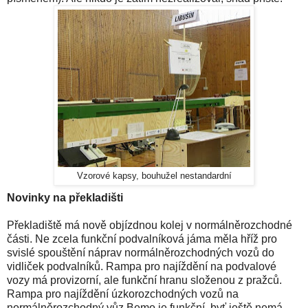
Vzorové kapsy, bouhužel nestandardní
Novinky na překladišti
Překladiště má nově objízdnou kolej v normálněrozchodné
části. Ne zcela funkční podvalníková jáma měla hříž pro
svislé spouštění náprav normálněrozchodných vozů do
vidliček podvalníků. Rampa pro najíždění na podvalové
vozy má provizorní, ale funkční hranu složenou z pražců.
Rampa pro najíždění úzkorozchodných vozů na
normálněrozchodný vůz Bemo je funkční, byť ještě nemá