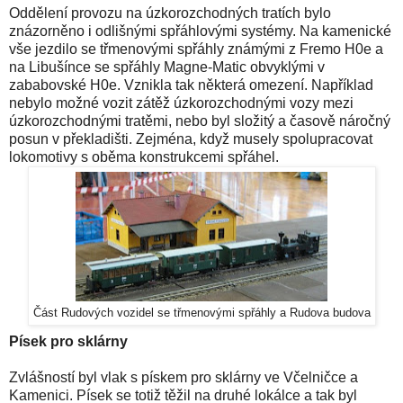
Oddělení provozu na úzkorozchodných tratích bylo
znázorněno i odlišnými spřáhlovými systémy. Na kamenické
vše jezdilo se třmenovými spřáhly známými z Fremo H0e a
na Libušínce se spřáhly Magne-Matic obvyklými v
zababovské H0e. Vznikla tak některá omezení. Například
nebylo možné vozit zátěž úzkorozchodnými vozy mezi
úzkorozchodnými tratěmi, nebo byl složitý a časově náročný
posun v překladišti. Zejména, když musely spolupracovat
lokomotivy s oběma konstrukcemi spřáhel.
Část Rudových vozidel se třmenovými spřáhly a Rudova budova
Písek pro sklárny
Zvlášností byl vlak s pískem pro sklárny ve Včelničce a
Kamenici. Písek se totiž těžil na druhé lokálce a tak byl