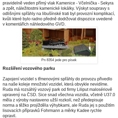
pravidelně veden přímý vlak Kamenice - Včelnička - Sekyra
a zpět, náležitostmi kamenické lokálky. Výskyt soupravy s
odlišnými spřáhly na libušínské trati byl provozní komplikací,
kvůli které bylo radno předně dodržovat dispozice uvedené
v komentářích náhledového GVD.
Pn 8354 jede pro písek
Rozšíření vozového parku
Zapojení vozidel s třmenovými spřáhly do provozu přivedlo
na naše koleje množství vozidel, která obvykle nevidíme.
Ruda má rozsáhlý vozový park od firmy Liliput malosériově
upravený na ČSD. Sice snad všechna vozidla, včetně U37.0
měla z výroby nastaveno užší rozkolí, než předepisuje
norma a těžko projížděla výhybkami, ale Ruda jej s použitím
lisovacích přípravků Fohrmann a měrky Kadee rychle
opravil.