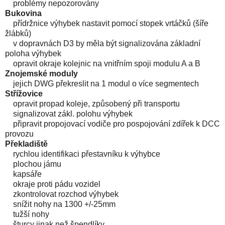
problémy nepozorovány
Bukovina
přídržnice výhybek nastavit pomocí stopek vrtáčků (šíře
žlábků)
v dopravnách D3 by měla být signalizována základní
poloha výhybek
opravit okraje kolejnic na vnitřním spoji modulu A a B
Znojemské moduly
jejich DWG překreslit na 1 modul o více segmentech
Střížovice
opravit propad koleje, způsobený při transportu
signalizovat zákl. polohu výhybek
připravit propojovací vodiče pro pospojování zdířek k DCC
provozu
Překladiště
rychlou identifikaci přestavníku k výhybce
plochou jámu
kapsáře
okraje proti pádu vozidel
zkontrolovat rozchod výhybek
snížit nohy na 1300 +/-25mm
tužší nohy
šturcy jinak než špendlíky