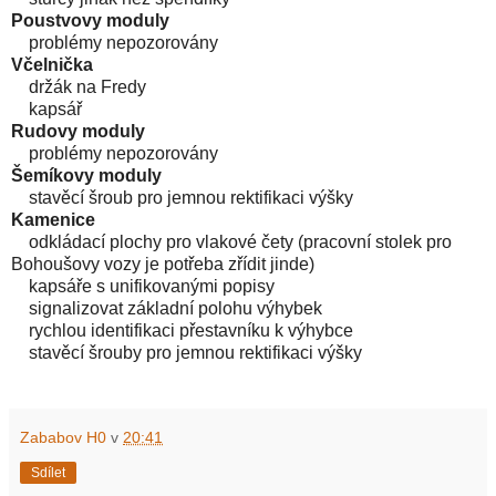
Poustvovy moduly
problémy nepozorovány
Včelnička
držák na Fredy
kapsář
Rudovy moduly
problémy nepozorovány
Šemíkovy moduly
stavěcí šroub pro jemnou rektifikaci výšky
Kamenice
odkládací plochy pro vlakové čety (pracovní stolek pro
Bohoušovy vozy je potřeba zřídit jinde)
kapsáře s unifikovanými popisy
signalizovat základní polohu výhybek
rychlou identifikaci přestavníku k výhybce
stavěcí šrouby pro jemnou rektifikaci výšky
Zababov H0
v
20:41
Sdílet