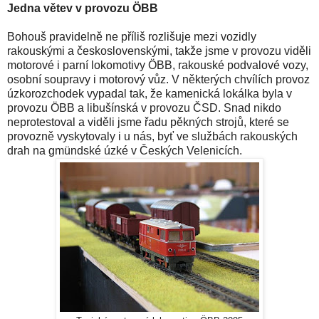
Jedna větev v provozu ÖBB
Bohouš pravidelně ne příliš rozlišuje mezi vozidly
rakouskými a československými, takže jsme v provozu viděli
motorové i parní lokomotivy ÖBB, rakouské podvalové vozy,
osobní soupravy i motorový vůz. V některých chvílích provoz
úzkorozchodek vypadal tak, že kamenická lokálka byla v
provozu ÖBB a libušínská v provozu ČSD. Snad nikdo
neprotestoval a viděli jsme řadu pěkných strojů, které se
provozně vyskytovaly i u nás, byť ve službách rakouských
drah na gmündské úzké v Českých Velenicích.