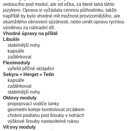
vedoucího pod modul, ale od očka, za které tahá táhlo
jazykem. Oprava si vyžádala cennou půlhodinku, takže
napříště by bylo vhodné mít možnost provizornějšího, ale
okamžitého obnovení sjízdnosti, nebo umět opravu rychlou
výměnou za náhradní díl.
Vhodné úpravy na příště
Libušín
stabilnější nohy
kapsáře
zaštěrkovat
Fleximoduly
vyřešit příčné sklápění
Sekyra + Herget = Tetín
kapsáře
zaštěrkovat
stabilnější nohy
Oldovy moduly
propojovací vodiče lanky
geometrii koleje kontrolovat zrcátkem
chránit podlahu pod šrouby v nohách
výškové šrouby nastavitelné rukou
Víťovy moduly