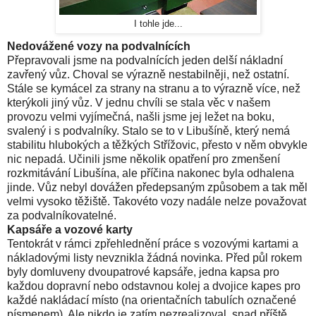
I tohle jde...
Nedovážené vozy na podvalnících
Přepravovali jsme na podvalnících jeden delší nákladní
zavřený vůz. Choval se výrazně nestabilněji, než ostatní.
Stále se kymácel za strany na stranu a to výrazně více, než
kterýkoli jiný vůz. V jednu chvíli se stala věc v našem
provozu velmi vyjímečná, našli jsme jej ležet na boku,
svalený i s podvalníky. Stalo se to v Libušíně, který nemá
stabilitu hlubokých a těžkých Střížovic, přesto v něm obvykle
nic nepadá. Učinili jsme několik opatření pro zmenšení
rozkmitávání Libušína, ale příčina nakonec byla odhalena
jinde. Vůz nebyl dovážen předepsaným způsobem a tak měl
velmi vysoko těžiště. Takovéto vozy nadále nelze považovat
za podvalníkovatelné.
Kapsáře a vozové karty
Tentokrát v rámci zpřehlednění práce s vozovými kartami a
nákladovými listy nevznikla žádná novinka. Před půl rokem
byly domluveny dvoupatrové kapsáře, jedna kapsa pro
každou dopravní nebo odstavnou kolej a dvojice kapes pro
každé nakládací místo (na orientačních tabulích označené
písmenem). Ale nikdo je zatím nezrealizoval, snad příště.