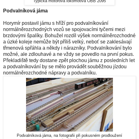
Typická motorová lokomotiva ÖBB 2095
Podvalníková jáma
Horymír postavil jámu s hříží pro podvalníkování
normálněrozchodných vozů se spojovacími tyčemi mezi
brzdovými špalíky. Bohužel rozdíl výšek normálněrozchodné
a úzké koleje nemůže být příliš velký, neboť se zaklesávají
třmenová spřáhla a někdy i nárazníky. Podvalníkování bylo
možné, ale zdlouhavé a ne vždy se povedlo na první pokus.
Překladiště tedy dostane zpět plochou jámu z posledních let
a podvalníkování by se mělo provádět souběžnou jízdou
normálněrozchodné nápravy a podvalníku.
Podvalníková jáma, na fotografii při pokusném prodloužení