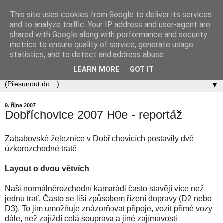
This site uses cookies from Google to deliver its services
Zababov H0
and to analyze traffic. Your IP address and user-agent are
shared with Google along with performance and security
metrics to ensure quality of service, generate usage
Spolek Zababov - spolek železničních modelářů zabývající
statistics, and to detect and address abuse.
se stavbou modelové železnice v měřítku 1:87.
LEARN MORE
GOT IT
▼
9. října 2007
Dobříchovice 2007 H0e - reportáž
Zababovské železnice v Dobřichovicích postavily dvě
úzkorozchodné tratě
Layout o dvou větvích
Naši normálněrozchodní kamarádi často stavějí více než
jednu trať. Často se liší způsobem řízení dopravy (D2 nebo
D3). To jim umožňuje znázorňovat přípoje, vozit přímé vozy
dále, než zajíždí celá souprava a jiné zajímavosti