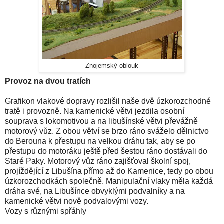
Znojemský oblouk
Provoz na dvou tratích
Grafikon vlakové dopravy rozlišil naše dvě úzkorozchodné
tratě i provozně. Na kamenické větvi jezdila osobní
souprava s lokomotivou a na libušínské větvi převážně
motorový vůz. Z obou větví se brzo ráno sváželo dělnictvo
do Berouna k přestupu na velkou dráhu tak, aby se po
přestupu do motoráku ještě před šestou ráno dostávali do
Staré Paky. Motorový vůz ráno zajišťoval školní spoj,
projíždějící z Libušína přímo až do Kamenice, tedy po obou
úzkorozchodkách společně. Manipulační vlaky měla každá
dráha své, na Libušínce obvyklými podvalníky a na
kamenické větvi nově podvalovými vozy.
Vozy s různými spřáhly