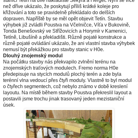
stanici Tetín na dvě nákladiště Sekyra a Herget. Nyní se více
než dříve ukázalo, že poskytují příliš krátké koleje pro
křižování a toto se pravidelně překládalo do delších
dopraven. Napříště by se měl opět objevit Tetín. Stavbu
výhybek již zvládli Poustva na Včelničce, Víťa v Bukovině,
Tonda Benešovský ve Střížovicích a Horymír v Kamenici,
Tetíně, Libušíně a překladišti. Různě pojaté konstrukce a
různě pojaté ovládání ukázalo, že ani vlastní stavba výhybek
nemusí být překážkou pro stavby stanic v H0e.
Dlouhý znojemský modul
Na počátku stavby nás překvapilo zvlnění terénu na
znojemských traťových modulech. Fremo norma H0e
předepisuje na stycích modulů plochý terén a zde byla
terénní vlna vedoucí přes čtyři moduly. Vlastně to byl modul
o čtyřech segmentech, což nebylo známo v době kreslení
layoutu. Na místě během stavby Poustva překreslil layout a
postavili jsme trochu jinak trasovaný jeden mezistaniční
úsek.