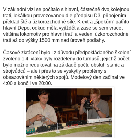
V základní vizi se počítalo s hlavní, částečně dvojkolejnou
tratí, lokálkou provozovanou dle předpisu D3, připojením
překladiště a úzkorozchodné sítě. K extra „špekům“ patřilo
hlavní Depo, odkud měla vyjíždět a zase se sem vracet
většina lokomotiv pro hlavní trať, a vedení úzkorozchodné
trati až do výšky 1500 mm nad úroveň podlahy.
Časové zkrácení bylo i z důvodu předpokládaného školení
zvoleno 1:4, vlaky byly rozděleny do turnusů, jejichž počet
bylo možno redukovat na základě počtu obsluh stanic a
strojvůdců – ale i přes to se vyskytly problémy s
obsazováním některých spojů. Modelový den začínal ve
4:00 a končil ve 20:00.