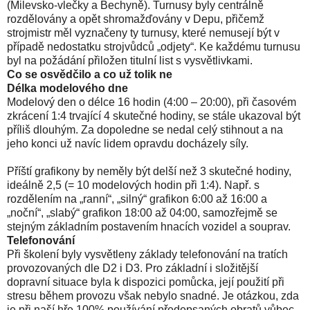
(Milevsko-vlečky a Bechyně). Turnusy byly centrálně
rozdělovány a opět shromažďovány v Depu, přičemž
strojmistr měl vyznačeny ty turnusy, které nemusejí být v
případě nedostatku strojvůdců „odjety“. Ke každému turnusu
byl na požádání přiložen titulní list s vysvětlivkami.
Co se osvědčilo a co už tolik ne
Délka modelového dne
Modelový den o délce 16 hodin (4:00 – 20:00), při časovém
zkrácení 1:4 trvající 4 skutečné hodiny, se stále ukazoval být
příliš dlouhým. Za dopoledne se nedal celý stihnout a na
jeho konci už navíc lidem opravdu docházely síly.
Příští grafikony by neměly být delší než 3 skutečné hodiny,
ideálně 2,5 (= 10 modelových hodin při 1:4). Např. s
rozdělením na „ranní“, „silný“ grafikon 6:00 až 16:00 a
„noční“, „slabý“ grafikon 18:00 až 04:00, samozřejmě se
stejným základním postavením hnacích vozidel a souprav.
Telefonování
Při školení byly vysvětleny základy telefonování na tratích
provozovaných dle D2 i D3. Pro základní i složitější
dopravní situace byla k dispozici pomůcka, její použití při
stresu během provozu však nebylo snadné. Je otázkou, zda
je při naší hře 100% používání předepsaných obratů vůbec