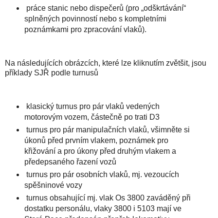
práce stanic nebo dispečerů (pro „odškrtávání“
splněných povinností nebo s kompletními
poznámkami pro zpracování vlaků).
Na následujících obrázcích, které lze kliknutím zvětšit, jsou
příklady SJŘ podle turnusů
klasický turnus pro pár vlaků vedených
motorovým vozem, částečně po trati D3
turnus pro pár manipulačních vlaků, všimněte si
úkonů před prvním vlakem, poznámek pro
křižování a pro úkony před druhým vlakem a
předepsaného řazení vozů
turnus pro pár osobních vlaků, mj. vezoucích
spěšninové vozy
turnus obsahující mj. vlak Os 3800 zaváděný při
dostatku personálu, vlaky 3800 i 5103 mají ve