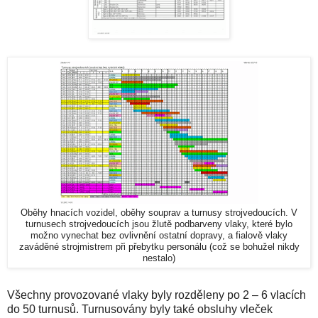
Oběhy hnacích vozidel, oběhy souprav a turnusy strojvedoucích. V
turnusech strojvedoucích jsou žlutě podbarveny vlaky, které bylo
možno vynechat bez ovlivnění ostatní dopravy, a fialově vlaky
zaváděné strojmistrem při přebytku personálu (což se bohužel nikdy
nestalo)
Všechny provozované vlaky byly rozděleny po 2 – 6 vlacích
do 50 turnusů. Turnusovány byly také obsluhy vleček