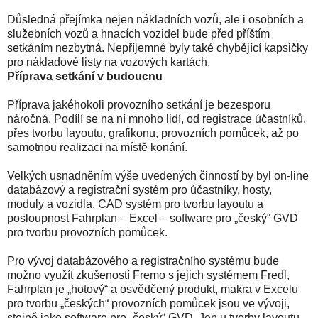
Důsledná přejímka nejen nákladních vozů, ale i osobních a
služebních vozů a hnacích vozidel bude před příštím
setkáním nezbytná. Nepříjemné byly také chybějící kapsičky
pro nákladové listy na vozových kartách.
Příprava setkání v budoucnu
Příprava jakéhokoli provozního setkání je bezesporu
náročná. Podílí se na ní mnoho lidí, od registrace účastníků,
přes tvorbu layoutu, grafikonu, provozních pomůcek, až po
samotnou realizaci na místě konání.
Velkých usnadněním výše uvedených činností by byl on-line
databázový a registrační systém pro účastníky, hosty,
moduly a vozidla, CAD systém pro tvorbu layoutu a
posloupnost Fahrplan – Excel – software pro „český“ GVD
pro tvorbu provozních pomůcek.
Pro vývoj databázového a registračního systému bude
možno využít zkušeností Fremo s jejich systémem Fredl,
Fahrplan je „hotový“ a osvědčený produkt, makra v Excelu
pro tvorbu „českých“ provozních pomůcek jsou ve vývoji,
stejně jako software pro „český“ GVD. Jen u tvorby layoutu