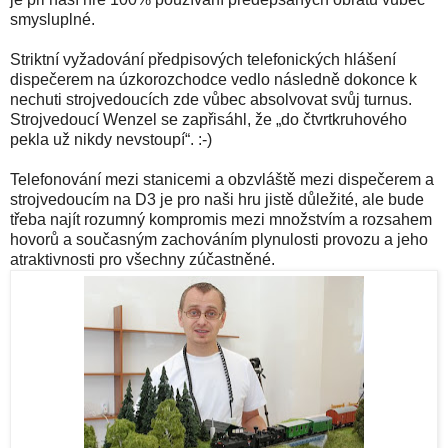
smysluplné.
Striktní vyžadování předpisových telefonických hlášení
dispečerem na úzkorozchodce vedlo následně dokonce k
nechuti strojvedoucích zde vůbec absolvovat svůj turnus.
Strojvedoucí Wenzel se zapřisáhl, že „do čtvrtkruhového
pekla už nikdy nevstoupí“. :-)
Telefonování mezi stanicemi a obzvláště mezi dispečerem a
strojvedoucím na D3 je pro naši hru jistě důležité, ale bude
třeba najít rozumný kompromis mezi množstvím a rozsahem
hovorů a současným zachováním plynulosti provozu a jeho
atraktivnosti pro všechny zúčastněné.