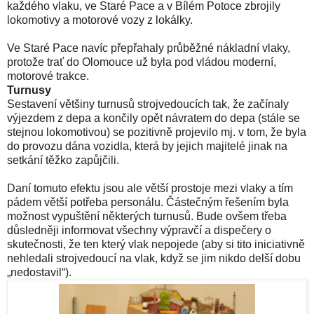
každého vlaku, ve Staré Pace a v Bílém Potoce zbrojily
lokomotivy a motorové vozy z lokálky.
Ve Staré Pace navíc přepřahaly průběžné nákladní vlaky,
protože trať do Olomouce už byla pod vládou moderní,
motorové trakce.
Turnusy
Sestavení většiny turnusů strojvedoucích tak, že začínaly
výjezdem z depa a končily opět návratem do depa (stále se
stejnou lokomotivou) se pozitivně projevilo mj. v tom, že byla
do provozu dána vozidla, která by jejich majitelé jinak na
setkání těžko zapůjčili.
Daní tomuto efektu jsou ale větší prostoje mezi vlaky a tím
pádem větší potřeba personálu. Částečným řešením byla
možnost vypuštění některých turnusů. Bude ovšem třeba
důsledněji informovat všechny výpravčí a dispečery o
skutečnosti, že ten který vlak nepojede (aby si tito iniciativně
nehledali strojvedoucí na vlak, když se jim nikdo delší dobu
„nedostavil“).