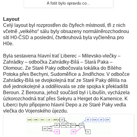
A fotit bylo opravdu co...
Layout
Celý layout byl rozprostřen do čtyřech místností, tři z nich
včetně „velkého“ sálu byly obsazeny normálněrozchodnou
sítí H0-ČSD a poslední, čtvrtkruhová byla vyčleněna pro
H0e.
Byla sestavena hlavní trať Liberec – Milevsko-vlečky –
Zahrádky – odbočka Zahrádky-Bílá – Stará Paka –
Olomouc. Ze Staré Paky odbočovala lokálka do Bílého
Potoka přes Bechyni, Sudoměřice a Jindřichov. V odbočce
Zahrádky-Bílá se dvojkolejná trať ze Staré Paky dělila na
dvě jednokolejné a oddělovala se zde spojka k překladišti
Beroun. Z Berouna, jehož součástí byl i Libušín, vycházela
úzkorozchodná trať přes Sekyru a Herget do Kamenice. K
Liberci bylo připojeno hlavní Depo a ze Staré Paky vedla
vlečka do Vojenského újezdu.