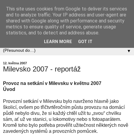
This site uses cookies from Google to deliver its services
Zababov H0
and to analyze traffic. Your IP address and user-agent are
shared with Google along with performance and security
metrics to ensure quality of service, generate usage
Spolek Zababov - spolek železničních modelářů zabývající
statistics, and to detect and address abuse.
se stavbou modelové železnice v měřítku 1:87.
LEARN MORE
GOT IT
▼
12. května 2007
Milevsko 2007 - reportáž
Provoz na setkání v Milevsku v květnu 2007
Úvod
Provozní setkání v Milevsku bylo navrženo hlavně jako
školicí, ovšem po třičtvrtěročním půstu provozu na domácí
půdě nebylo divu, že si každý chtěl užít tu „svou“ chvilku
sám, ať už ve stanici, u lokomotivy nebo s fotoaparátem.
Kromě toho bylo potřeba prověřit užitečnost některých nově
zavedených systémů a provozních pomůcek.