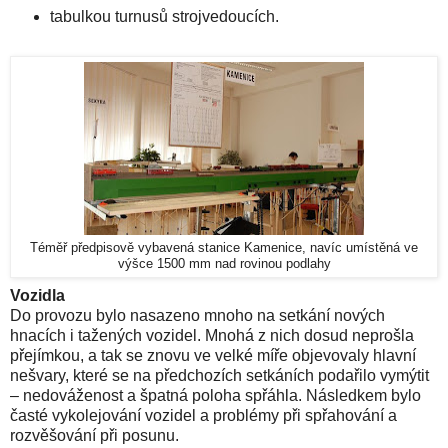
tabulkou turnusů strojvedoucích.
Téměř předpisově vybavená stanice Kamenice, navíc umístěná ve
výšce 1500 mm nad rovinou podlahy
Vozidla
Do provozu bylo nasazeno mnoho na setkání nových
hnacích i tažených vozidel. Mnohá z nich dosud neprošla
přejímkou, a tak se znovu ve velké míře objevovaly hlavní
nešvary, které se na předchozích setkáních podařilo vymýtit
– nedováženost a špatná poloha spřáhla. Následkem bylo
časté vykolejování vozidel a problémy při spřahování a
rozvěšování při posunu.