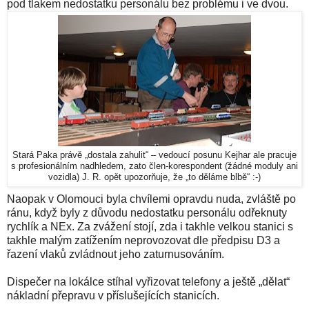
pod tlakem nedostatku personálu bez problému i ve dvou.
Stará Paka právě „dostala zahulit“ – vedoucí posunu Kejhar ale pracuje
s profesionálním nadhledem, zato člen-korespondent (žádné moduly ani
vozidla) J. R. opět upozorňuje, že „to děláme blbě“ :-)
Naopak v Olomouci byla chvílemi opravdu nuda, zvláště po
ránu, když byly z důvodu nedostatku personálu odřeknuty
rychlík a NEx. Za zvážení stojí, zda i takhle velkou stanici s
takhle malým zatížením neprovozovat dle předpisu D3 a
řazení vlaků zvládnout jeho zaturnusováním.
Dispečer na lokálce stíhal vyřizovat telefony a ještě „dělat“
nákladní přepravu v příslušejících stanicích.