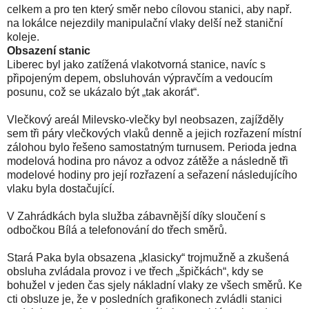
celkem a pro ten který směr nebo cílovou stanici, aby např.
na lokálce nejezdily manipulační vlaky delší než staniční
koleje.
Obsazení stanic
Liberec byl jako zatížená vlakotvorná stanice, navíc s
připojeným depem, obsluhován výpravčím a vedoucím
posunu, což se ukázalo být „tak akorát“.
Vlečkový areál Milevsko-vlečky byl neobsazen, zajížděly
sem tři páry vlečkových vlaků denně a jejich rozřazení místní
zálohou bylo řešeno samostatným turnusem. Perioda jedna
modelová hodina pro návoz a odvoz zátěže a následně tři
modelové hodiny pro její rozřazení a seřazení následujícího
vlaku byla dostačující.
V Zahrádkách byla služba zábavnější díky sloučení s
odbočkou Bílá a telefonování do třech směrů.
Stará Paka byla obsazena „klasicky“ trojmužně a zkušená
obsluha zvládala provoz i ve třech „špičkách“, kdy se
bohužel v jeden čas sjely nákladní vlaky ze všech směrů. Ke
cti obsluze je, že v posledních grafikonech zvládli stanici