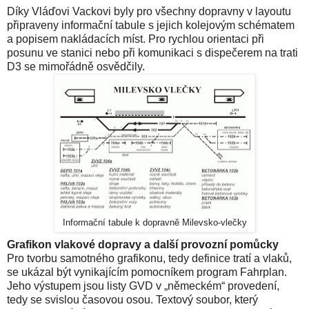
Díky Vláďovi Vackovi byly pro všechny dopravny v layoutu
připraveny informační tabule s jejich kolejovým schématem
a popisem nakládacích míst. Pro rychlou orientaci při
posunu ve stanici nebo při komunikaci s dispečerem na trati
D3 se mimořádně osvědčily.
Informační tabule k dopravně Milevsko-vlečky
Grafikon vlakové dopravy a další provozní pomůcky
Pro tvorbu samotného grafikonu, tedy definice tratí a vlaků,
se ukázal být vynikajícím pomocníkem program Fahrplan.
Jeho výstupem jsou listy GVD v „německém“ provedení,
tedy se svislou časovou osou. Textový soubor, který