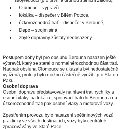
strojvedoucí (pro první a druhou staniční zálohu),
Olomouc – výpravčí,
lokálka – dispečer v Bílém Potoce,
úzkorozchodná trať – dispečer v Berouně,
Depo – strojmistr a
zbylé dopravny zůstaly neobsazeny.
Postupem doby byl pro obsluhu Berouna nasazen ještě
výpravčí, který se staral o normálněrozchodnou část trati.
Naopak obsluha Olomouce se ukázala být nedostatečně
vytížená, proto ji bylo možno částečně využít i pro Starou
Paku.
Osobní doprava
Osobní dopravu představovaly na hlavní trati rychlíky a
osobní vlaky, na lokálce, spojovací trati do Berouna a na
úzkorozchodné trati pak osobní vlaky a motorové vozy.
Zpestřením provozu bylo nasazení spěšninových vozů
prakticky ve všech destinacích, vozy byly centrálně
zpracovávány ve Staré Pace.