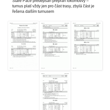
Staré Pace předepsán přepřah lokomotivy –
turnus platí vždy jen pro část trasy, zbylá část je
řešena dalším turnusem