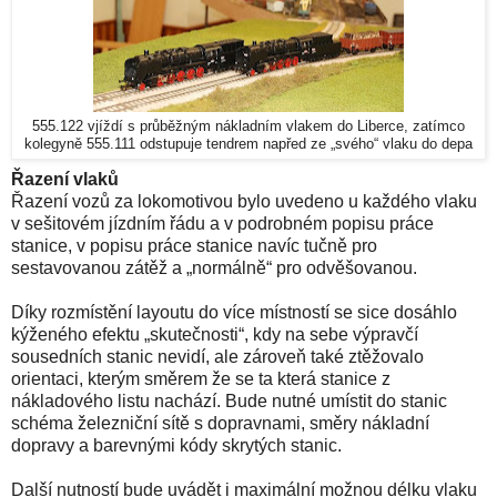
555.122 vjíždí s průběžným nákladním vlakem do Liberce, zatímco
kolegyně 555.111 odstupuje tendrem napřed ze „svého“ vlaku do depa
Řazení vlaků
Řazení vozů za lokomotivou bylo uvedeno u každého vlaku
v sešitovém jízdním řádu a v podrobném popisu práce
stanice, v popisu práce stanice navíc tučně pro
sestavovanou zátěž a „normálně“ pro odvěšovanou.
Díky rozmístění layoutu do více místností se sice dosáhlo
kýženého efektu „skutečnosti“, kdy na sebe výpravčí
sousedních stanic nevidí, ale zároveň také ztěžovalo
orientaci, kterým směrem že se ta která stanice z
nákladového listu nachází. Bude nutné umístit do stanic
schéma železniční sítě s dopravnami, směry nákladní
dopravy a barevnými kódy skrytých stanic.
Další nutností bude uvádět i maximální možnou délku vlaku