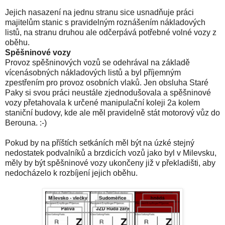
Jejich nasazení na jednu stranu sice usnadňuje práci
majitelům stanic s pravidelným roznášením nákladových
listů, na stranu druhou ale odčerpává potřebné volné vozy z
oběhu.
Spěšninové vozy
Provoz spěšninových vozů se odehrával na základě
vícenásobných nákladových listů a byl příjemným
zpestřením pro provoz osobních vlaků. Jen obsluha Staré
Paky si svou práci neustále zjednodušovala a spěšninové
vozy přetahovala k určené manipulační koleji 2a kolem
staniční budovy, kde ale měl pravidelně stát motorový vůz do
Berouna. :-)
Pokud by na příštích setkáních měl být na úzké stejný
nedostatek podvalníků a brzdicích vozů jako byl v Milevsku,
měly by být spěšninové vozy ukončeny již v překladišti, aby
nedocházelo k rozbíjení jejich oběhu.