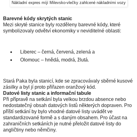
Nákladní expres míjí Milevsko-vlečky zahlcené nákladními vozy
Barevné kódy skrytých stanic
Mezi skryté stanice byly rozděleny barevné kódy, které
symbolizovaly odvětví ekonomiky v neviditelné oblasti:
Liberec – černá, červená, zelená a
Olomouc – hnědá, modrá, žlutá.
Stará Paka byla stanicí, kde se zpracovávaly sběrné kusové
zásilky a byl jí proto přiřazen oranžový kód.
Datové listy stanic a informační tabule
Při přípravě na setkání byla velkou brzdou absence nebo
nedostatečný obsah datových listů některých dopraven. Pro
příští setkání by bylo vhodné datové listy uvádět ve
standardizované formě a s daným obsahem. Pro účast na
zahraničních setkáních je nutné přeložit datové listy do
angličtiny nebo němčiny.