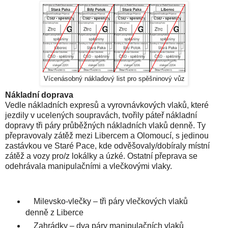
Vícenásobný nákladový list pro spěšninový vůz
Nákladní doprava
Vedle nákladních expresů a vyrovnávkových vlaků, které
jezdily v ucelených soupravách, tvořily páteř nákladní
dopravy tři páry průběžných nákladních vlaků denně. Ty
přepravovaly zátěž mezi Libercem a Olomoucí, s jedinou
zastávkou ve Staré Pace, kde odvěšovaly/dobíraly místní
zátěž a vozy pro/z lokálky a úzké. Ostatní přeprava se
odehrávala manipulačními a vlečkovými vlaky.
Milevsko-vlečky – tři páry vlečkových vlaků
denně z Liberce
Zahrádky – dva páry manipulačních vlaků