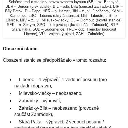
Schéma tratí a stanic v provozovaném layoutu (BE – nz. Bechyně,
BER – Beroun (překladiště), BIL – odb. Bílá (součást Zahrádek), BIP –
Bílý Potok, D – Depo, HER – n. Herget, JIN – z., vl. Jindřichov, KAM –
Kamenice, LBC – Liberec (skrytá stanice), LIB – Libušín, LIS – z.
Líšnice, MIV – z., vl. Milevsko-vlečky, OL – Olomouc (skrytá stanice),
SEK – n. Sekyra, SPO – kolejová spojka (součást Zahrádek), STP –
Stará Paka, SUD – Sudoměřice, TRC – odb. Trenclov (součást
Liberce), VÚ – vojenský újezd, ZAH – Zahrádky)
Obsazení stanic
Obsazení stanic se předpokládalo v tomto rozsahu:
Liberec – 1 výpravčí, 1 vedoucí posunu (pro
nákladní dopravu),
Milevsko-vlečky – neobsazeno,
Zahrádky – výpravčí,
Zahrádky-Bílá – neobsazeno (provozně
součást Zahrádek),
Stará Paka – výpravčí, 2 vedoucí posunu /