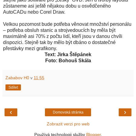
zůstaneme asi ještě nějakou dobu u osvědčeného
AutoCADu nebo Corel Draw.
Velkou pozornost bude potřeba věnovat množství personálu
– potřeba obsluh stanic a strojvedoucích by měla být
maximálně asi 70% z počtu lidí, kteří jsou v danou chvíli
dispozici. Stejně tak by mělo být dbáno o dostatečné
přestávky mezi grafikony.
Text: Jirka Štěpánek
Foto: Bohouš Skála
Zababov H0
v
11:55
Sdílet
‹
›
Domovská stránka
Zobrazit verzi pro web
Používá technologii služby
Blogger
.