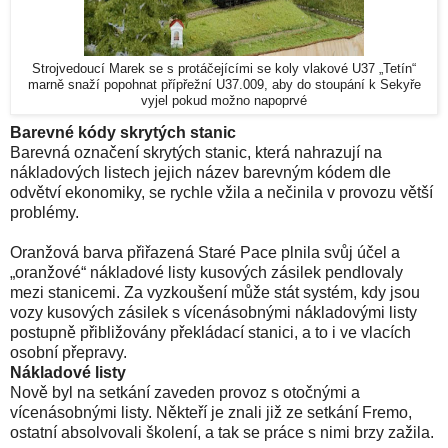
Strojvedoucí Marek se s protáčejícími se koly vlakové U37 „Tetín“
marně snaží popohnat přípřežní U37.009, aby do stoupání k Sekyře
vyjel pokud možno napoprvé
Barevné kódy skrytých stanic
Barevná označení skrytých stanic, která nahrazují na
nákladových listech jejich název barevným kódem dle
odvětví ekonomiky, se rychle vžila a nečinila v provozu větší
problémy.
Oranžová barva přiřazená Staré Pace plnila svůj účel a
„oranžové“ nákladové listy kusových zásilek pendlovaly
mezi stanicemi. Za vyzkoušení může stát systém, kdy jsou
vozy kusových zásilek s vícenásobnými nákladovými listy
postupně přibližovány překládací stanici, a to i ve vlacích
osobní přepravy.
Nákladové listy
Nově byl na setkání zaveden provoz s otočnými a
vícenásobnými listy. Někteří je znali již ze setkání Fremo,
ostatní absolvovali školení, a tak se práce s nimi brzy zažila.