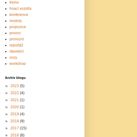
fremo
hnací vozidla
konference
moduly
propozice
provoz
provozní
reportáž
stavební
vozy
workshop
Archiv blogu
►
2023
(5)
►
2022
(4)
►
2021
(1)
►
2020
(1)
►
2019
(4)
►
2018
(9)
►
2017
(15)
►
2016
(8)