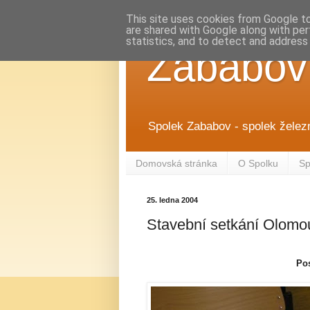
This site uses cookies from Google to 
are shared with Google along with per
statistics, and to detect and address
Zababov
Spolek Zababov - spolek želez
Domovská stránka
O Spolku
Sp
25. ledna 2004
Stavební setkání Olomo
Po