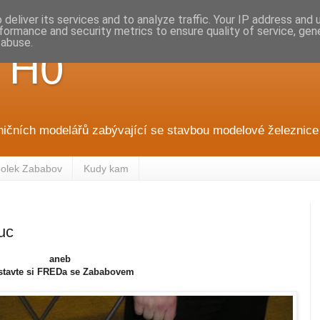
deliver its services and to analyze traffic. Your IP address and
formance and security metrics to ensure quality of service, ge
 abuse.
 H0
ničních modelářů zabývající se stavbou modelové železnice 
olek Zababov
Kudy kam
uc
aneb
stavte si FREDa se Zababovem