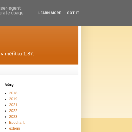
 user-agent
nerate usage
LEARN MORE
GOT IT
v měřítku 1:87.
Štítky
2018
2019
2021
2022
2023
Epocha II.
externí