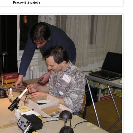
Pracoviště páječe