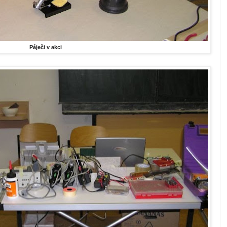
Páječi v akci