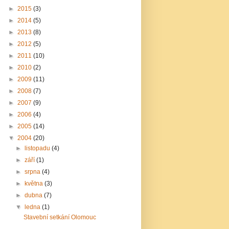
►
2015
(3)
►
2014
(5)
►
2013
(8)
►
2012
(5)
►
2011
(10)
►
2010
(2)
►
2009
(11)
►
2008
(7)
►
2007
(9)
►
2006
(4)
►
2005
(14)
▼
2004
(20)
►
listopadu
(4)
►
září
(1)
►
srpna
(4)
►
května
(3)
►
dubna
(7)
▼
ledna
(1)
Stavební setkání Olomouc