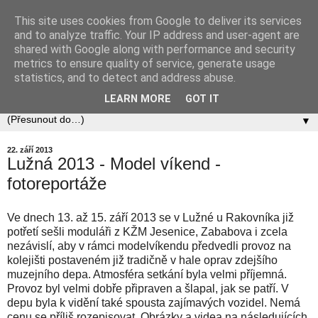
This site uses cookies from Google to deliver its services
Zababov H0
and to analyze traffic. Your IP address and user-agent are
shared with Google along with performance and security
metrics to ensure quality of service, generate usage
Spolek Zababov - spolek železničních modelářů zabývající
statistics, and to detect and address abuse.
se stavbou modelové železnice v měřítku 1:87.
LEARN MORE
GOT IT
▼
22. září 2013
Lužná 2013 - Model víkend -
fotoreportáže
Ve dnech 13. až 15. září 2013 se v Lužné u Rakovníka již
potřetí sešli moduláři z KŽM Jesenice, Zababova i zcela
nezávislí, aby v rámci modelvíkendu předvedli provoz na
kolejišti postaveném již tradičně v hale oprav zdejšího
muzejního depa. Atmosféra setkání byla velmi příjemná.
Provoz byl velmi dobře připraven a šlapal, jak se patří. V
depu byla k vidění také spousta zajímavých vozidel. Nemá
cenu se příliš rozepisovat. Obrázky a videa na následujících