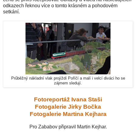
odkazech řeknou více o tomto krásném a pohodovém
setkání.
Průběžný nákladní vlak projíždí Poříčí a malí i velcí diváci ho se
zájmem sledují.
Fotoreportáž Ivana Staši
Fotogalerie Jirky Bočka
Fotogalerie Martina Kejhara
Pro Zababov připravil Martin Kejhar.