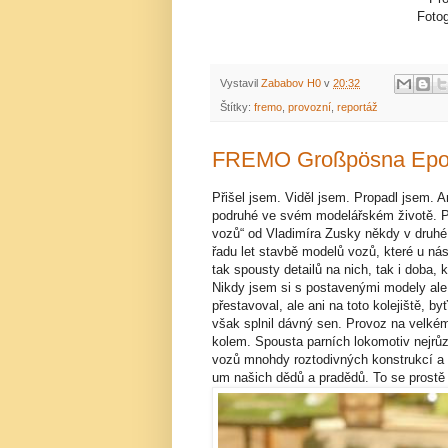
Fotog
Vystavil
Zababov H0
v
20:32
Štítky:
fremo
,
provozní
,
reportáž
FREMO Großpösna Epoch
Přišel jsem. Viděl jsem. Propadl jsem. A
podruhé ve svém modelářském životě. Po
vozů“ od Vladimíra Zusky někdy v druhé
řadu let stavbě modelů vozů, které u nás
tak spousty detailů na nich, tak i doba, 
Nikdy jsem si s postavenými modely ale
přestavoval, ale ani na toto kolejiště, b
však splnil dávný sen. Provoz na velké
kolem. Spousta parních lokomotiv nejrůz
vozů mnohdy roztodivných konstrukcí a p
um našich dědů a pradědů. To se prostě