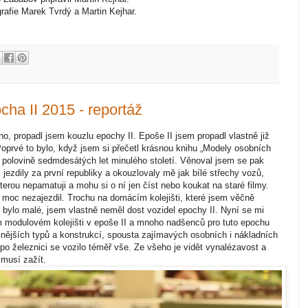
rafie Marek Tvrdý a Martin Kejhar.
a II 2015 - reportáž
no, propadl jsem kouzlu epochy II. Epoše II jsem propadl vlastně již
prvé to bylo, když jsem si přečetl krásnou knihu „Modely osobních
 polovině sedmdesátých let minulého století. Věnoval jsem se pak
 jezdily za první republiky a okouzlovaly mě jak bílé střechy vozů,
kterou nepamatuji a mohu si o ní jen číst nebo koukat na staré filmy.
 moc nezajezdil. Trochu na domácím kolejišti, které jsem věčně
yť bylo malé, jsem vlastně neměl dost vozidel epochy II. Nyní se mi
m modulovém kolejišti v epoše II a mnoho nadšenců pro tuto epochu
nějších typů a konstrukcí, spousta zajímavých osobních i nákladních
o železnici se vozilo téměř vše. Ze všeho je vidět vynalézavost a
 musí zažít.