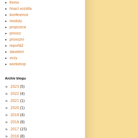
fremo
hnací vozidla
konference
moduly
propozice
provoz
provozní
reportáž
stavební
vozy
workshop
Archiv blogu
►
2023
(5)
►
2022
(4)
►
2021
(1)
►
2020
(1)
►
2019
(4)
►
2018
(9)
►
2017
(15)
►
2016
(8)