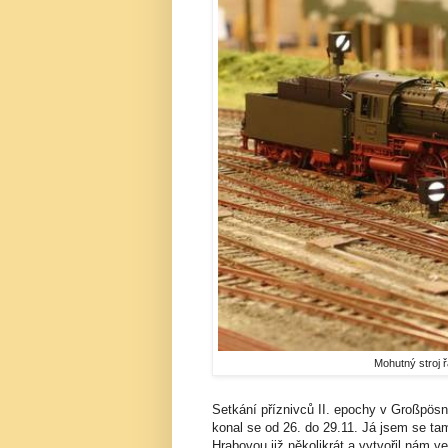
Mohutný stroj ř
Setkání příznivců II. epochy v Großpösně
konal se od 26. do 29.11. Já jsem se ta
Hrabovou již několikrát a vytvořil nám v