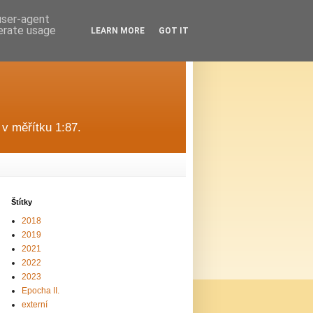
 user-agent
nerate usage
LEARN MORE
GOT IT
v měřítku 1:87.
Štítky
2018
2019
2021
2022
2023
Epocha II.
externí