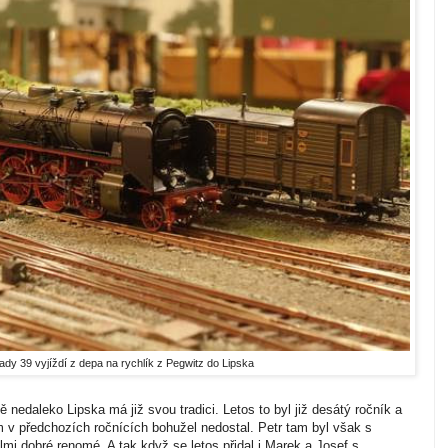
ady 39 vyjíždí z depa na rychlík z Pegwitz do Lipska
 nedaleko Lipska má již svou tradici. Letos to byl již desátý ročník a
m v předchozích ročnících bohužel nedostal. Petr tam byl však s
elmi dobré renomé. A tak když se letos přidal i Marek a Josef s