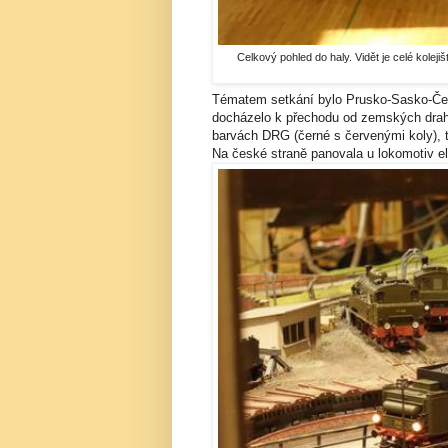
Celkový pohled do haly. Vidět je celé kolej
Tématem setkání bylo Prusko-Sasko-Čes
docházelo k přechodu od zemských drah
barvách DRG (černé s červenými koly),
Na české straně panovala u lokomotiv el