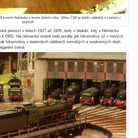
iště kromě Holstedtu v levém dolním rohu. Větev ČSD je dobře viditelná s Loktem v
popředí
ké pomezí v letech 1927 až 1928, tedy v období, kdy v Německu
 k DRG. Na německé straně tedy jezdily jak lokomotivy už v nových
 tak lokomotivy v barevných nátěrech zemských a soukromých drah.
egantní černá.