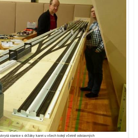
 skrytá stanice s držáky karet u všech kolejí včetně odstavných