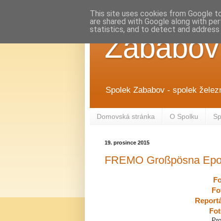
This site uses cookies from Google to 
are shared with Google along with per
statistics, and to detect and address
Zababov
Spolek Zababov - spolek želez
Domovská stránka
O Spolku
Sp
19. prosince 2015
FREMO Großpösna Epocha
Fo
Fo
Reportá
Fot
Pro