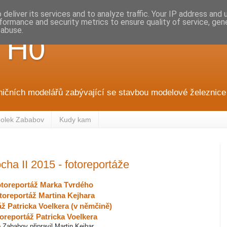
deliver its services and to analyze traffic. Your IP address and
formance and security metrics to ensure quality of service, ge
 abuse.
 H0
ničních modelářů zabývající se stavbou modelové železnice 
olek Zababov
Kudy kam
 II 2015 - fotoreportáže
toreportáž Marka Tvrdého
toreportáž Martina Kejhara
ž Patricka Voelkera (v němčině)
oreportáž Patricka Voelkera
 Zababov připravil Martin Kejhar.