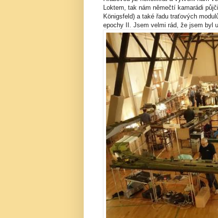
Loktem, tak nám němečtí kamarádi půjči
Königsfeld) a také řadu traťových modul
epochy II. Jsem velmi rád, že jsem byl u