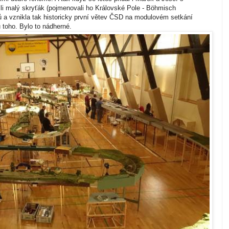
li malý skryťák (pojmenovali ho Královské Pole - Böhmisch
ů a vznikla tak historicky první větev ČSD na modulovém setkání
 toho. Bylo to nádherné.