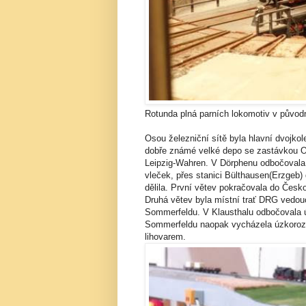
Rotunda plná parních lokomotiv v půvo
Osou železniční sítě byla hlavní dvojkole
dobře známé velké depo se zastávkou Os
Leipzig-Wahren. V Dörphenu odbočovala 
vleček, přes stanici Bülthausen(Erzgeb)
dělila. První větev pokračovala do Čes
Druhá větev byla místní trať DRG vedouc
Sommerfeldu. V Klausthalu odbočovala 
Sommerfeldu naopak vycházela úzkorozc
lihovarem.