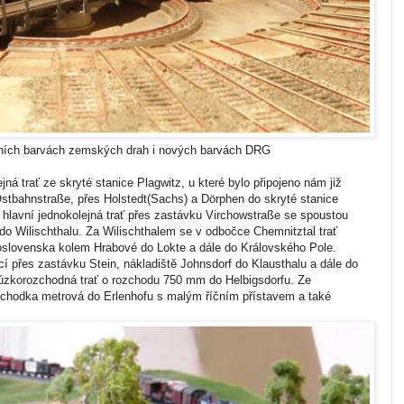
dních barvách zemských drah i nových barvách DRG
jná trať ze skryté stanice Plagwitz, u které bylo připojeno nám již
tbahnstraße, přes Holstedt(Sachs) a Dörphen do skryté stanice
hlavní jednokolejná trať přes zastávku Virchowstraße se spoustou
 do Wilischthalu. Za Wilischthalem se v odbočce Chemnitztal trať
koslovenska kolem Hrabové do Lokte a dále do Královského Pole.
í přes zastávku Stein, nákladiště Johnsdorf do Klausthalu a dále do
úzkorozchodná trať o rozchodu 750 mm do Helbigsdorfu. Ze
hodka metrová do Erlenhofu s malým říčním přístavem a také