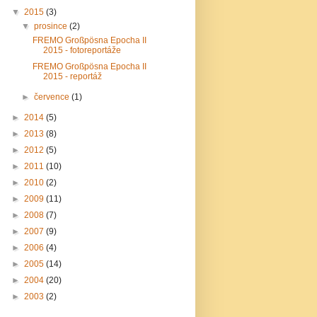
▼
2015
(3)
▼
prosince
(2)
FREMO Großpösna Epocha II
2015 - fotoreportáže
FREMO Großpösna Epocha II
2015 - reportáž
►
července
(1)
►
2014
(5)
►
2013
(8)
►
2012
(5)
►
2011
(10)
►
2010
(2)
►
2009
(11)
►
2008
(7)
►
2007
(9)
►
2006
(4)
►
2005
(14)
►
2004
(20)
►
2003
(2)