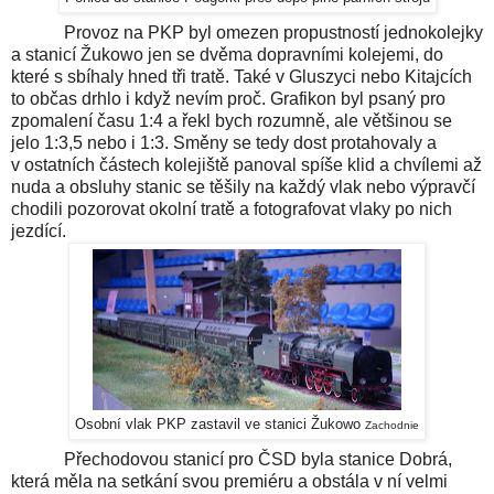
Provoz na
PKP
byl omezen propustností
jednokolejky
a stanicí
Žukowo
jen se dvěma dopravními kolejemi, do
které s sbíhaly hned tři tratě. Také v
Gluszyci
nebo
Kitajcích
to občas drhlo i když nevím proč. Grafikon byl psaný pro
zpomalení času 1:4 a řekl bych rozumně, ale většinou se
jelo 1:3,5 nebo i 1:3. Směny se tedy dost protahovaly a
v ostatních částech kolejiště panoval spíše klid a chvílemi až
nuda a obsluhy stanic se těšily na každý vlak nebo výpravčí
chodili pozorovat okolní tratě a
fotografovat
vlaky po nich
jezdící.
Osobní vlak PKP zastavil ve stanici Žukowo
Zachodnie
Přechodovou stanicí pro ČSD byla stanice Dobrá,
která měla na setkání svou premiéru a obstála v ní velmi