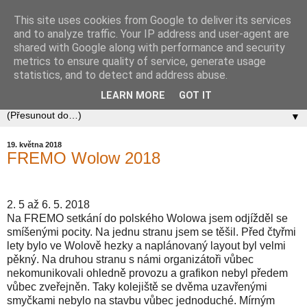
This site uses cookies from Google to deliver its services
Zababov H0
and to analyze traffic. Your IP address and user-agent are
shared with Google along with performance and security
metrics to ensure quality of service, generate usage
Spolek Zababov - spolek železničních modelářů zabývající
statistics, and to detect and address abuse.
se stavbou modelové železnice v měřítku 1:87.
LEARN MORE
GOT IT
▼
19. května 2018
FREMO Wolow 2018
2. 5 až 6. 5. 2018
Na FREMO setkání do polského Wolowa jsem odjížděl se
smíšenými pocity. Na jednu stranu jsem se těšil. Před čtyřmi
lety bylo ve Wolově hezky a naplánovaný layout byl velmi
pěkný. Na druhou stranu s námi organizátoři vůbec
nekomunikovali ohledně provozu a grafikon nebyl předem
vůbec zveřejněn. Taky kolejiště se dvěma uzavřenými
smyčkami nebylo na stavbu vůbec jednoduché. Mírným