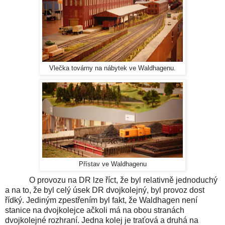
Vlečka továrny na nábytek ve Waldhagenu.
Přístav ve Waldhagenu
O provozu na DR lze říct, že byl relativně jednoduchý
a na to, že byl celý úsek DR dvojkolejný, byl provoz dost
řídký. Jediným zpestřením byl fakt, že
Waldhagen
není
stanice na
dvojkolejce
ačkoli má na obou stranách
dvojkolejné rozhraní. Jedna kolej je traťová a druhá na