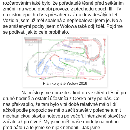
rozčarováním také bylo, že pořadatelé těsně před setkáním
změnili na webu období provozu z přechodu epoch III – IV
na čistou epochu IV s přesahem až do devadesátých let.
Vozidla jsem už měl sbalená a nepřebaloval jsem je. No a
se smíšenými pocity jsem z Wolowa také odjížděl. Pojďme
se podívat, jak to celé probíhalo.
Plán kolejiště Wolow 2018
Na místo jsme dorazili s Jindrou ve středu těsně po
druhé hodině a ostatní účastníci z Česka brzy po nás. Co
nás překvapilo, že tam bylo v té době relativně málo lidí,
ačkoli podle propozic se mělo začít stavět v poledne a mít
mechanickou stavbu hotovou po večeři. Intenzivně stavět se
začalo až po čtvrté. My jsme měli naše moduly na nohou
před pátou a to jsme se nijak nehonili. Jak jsme