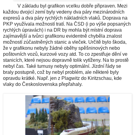
V základu byl grafikon vcelku dobře připraven. Mezi
každou dvojicí zemí byly vedeny dva páry mezinárodních
expresů a dva páry rychlých nákladních vlaků. Doprava na
PKP využívala možností tratí. Na ČSD (i po výše popsaných
rychlých úpravách) i na DR by mohla být místní doprava
zajímavější a tvůrci grafikonu evidentně chyběla znalost
možností zúčastněných stanic a vleček. Určitě bylo škoda,
že v grafikonu nebyly žádné oběhy spěšninových nebo
poštovních vozů, kurzové vozy atd. To co zpestřuje dění ve
stanicích, které nejsou dopravně tolik vytíženy. Na to prostě
nebyl čas. Také turnusy nebyly optimální. Jízdní řády se
braly postupně, což by nebyl problém, ale některé byly
opravdu krátké. Např. jen z Plagwitz do Kiritzschau, kde
vlaky do Československa přepřahaly.