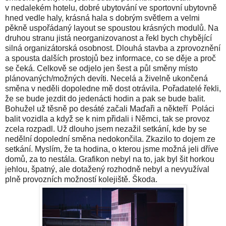
v nedalekém hotelu, dobré ubytování ve sportovní ubytovně
hned vedle haly, krásná hala s dobrým světlem a velmi
pěkně uspořádaný layout se spoustou krásných modulů. Na
druhou stranu jistá neorganizovanost a řekl bych chybějící
silná organizátorská osobnost. Dlouhá stavba a zprovoznění
a spousta dalších prostojů bez informace, co se děje a proč
se čeká. Celkově se odjelo jen šest a půl směny místo
plánovaných/možných devíti. Necelá a živelně ukončená
směna v neděli dopoledne mě dost otrávila. Pořadatelé řekli,
že se bude jezdit do jedenácti hodin a pak se bude balit.
Bohužel už těsně po desáté začali Maďaři a někteří Poláci
balit vozidla a když se k nim přidali i Němci, tak se provoz
zcela rozpadl. Už dlouho jsem nezažil setkání, kde by se
nedělní dopolední směna nedokončila. Zkazilo to dojem ze
setkání. Myslím, že ta hodina, o kterou jsme možná jeli dříve
domů, za to nestála. Grafikon nebyl na to, jak byl šit horkou
jehlou, špatný, ale dotažený rozhodně nebyl a nevyužíval
plně provozních možností kolejiště. Škoda.