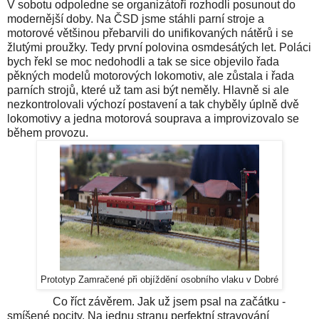
V sobotu odpoledne se organizátoři rozhodli posunout do
modernější doby. Na ČSD jsme stáhli parní stroje a
motorové většinou přebarvili do unifikovaných nátěrů i se
žlutými proužky. Tedy první polovina osmdesátých let. Poláci
bych řekl se moc nedohodli a tak se sice objevilo řada
pěkných modelů motorových lokomotiv, ale zůstala i řada
parních strojů, které už tam asi být neměly. Hlavně si ale
nezkontrolovali výchozí postavení a tak chyběly úplně dvě
lokomotivy a jedna motorová souprava a improvizovalo se
během provozu.
Prototyp Zamračené při objíždění osobního vlaku v Dobré
Co říct závěrem. Jak už jsem psal na začátku -
smíšené pocity. Na jednu stranu perfektní stravování