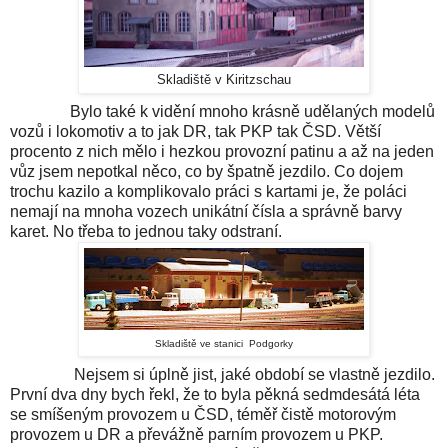
Skladiště v Kiritzschau
Bylo také k vidění mnoho krásně udělaných modelů
vozů i lokomotiv a to jak DR, tak
PKP
tak ČSD. Větší
procento z nich mělo i hezkou provozní patinu a až na jeden
vůz jsem nepotkal něco, co by špatně jezdilo. Co dojem
trochu kazilo a komplikovalo práci s kartami je, že poláci
nemají na mnoha vozech unikátní čísla a správně barvy
karet. No třeba to jednou taky odstraní.
Skladiště ve stanici Podgorky
Nejsem si úplně jist, jaké období se vlastně jezdilo.
První dva dny bych řekl, že to byla pěkná sedmdesátá léta
se smíšeným provozem u ČSD, téměř čistě motorovým
provozem u DR a převážně parním provozem u PKP.