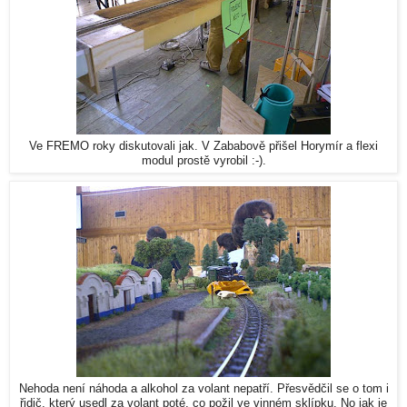
Ve FREMO roky diskutovali jak. V Zababově přišel Horymír a flexi
modul prostě vyrobil :-).
Nehoda není náhoda a alkohol za volant nepatří. Přesvědčil se o tom i
řidič, který usedl za volant poté, co požil ve vinném sklípku. No jak je