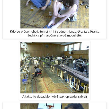
Kdo se práce nebojí, ten si k ní i sedne. Honza Grania a Franta
Jedlička při náročné stavbě moduliště.
A takto to dopadalo, když pak opravdu zabrali