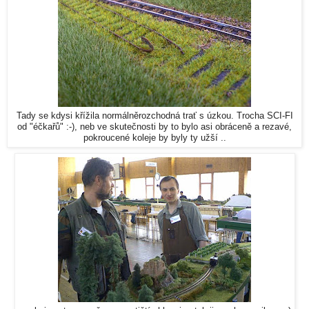
Tady se kdysi křížila normálněrozchodná trať s úzkou. Trocha SCI-FI
od "éčkařů" :-), neb ve skutečnosti by to bylo asi obráceně a rezavé,
pokroucené koleje by byly ty užší ..