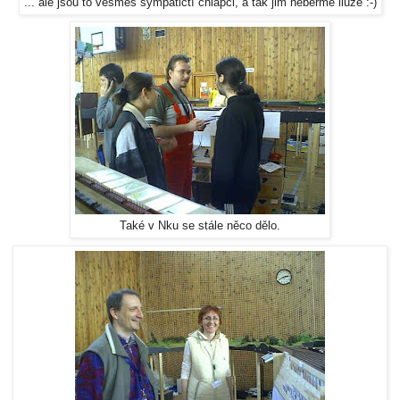
... ale jsou to vesměs sympatičtí chlapci, a tak jim neberme iluze :-)
Také v Nku se stále něco dělo.