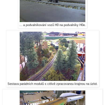
... a podvalníkování vozů H0 na podvalníky H0e.
Sestava parádních modulů s citlivě zpracovanou krajinou na úzké.