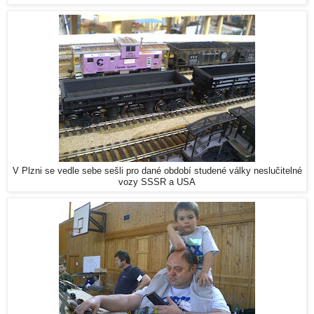
V Plzni se vedle sebe sešli pro dané období studené války neslučitelné
vozy SSSR a USA