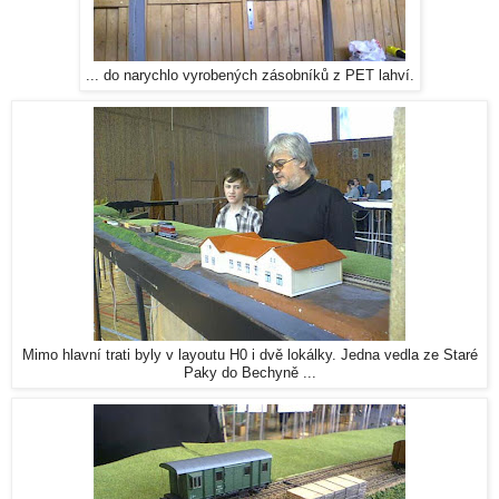
... do narychlo vyrobených zásobníků z PET lahví.
Mimo hlavní trati byly v layoutu H0 i dvě lokálky. Jedna vedla ze Staré
Paky do Bechyně ...