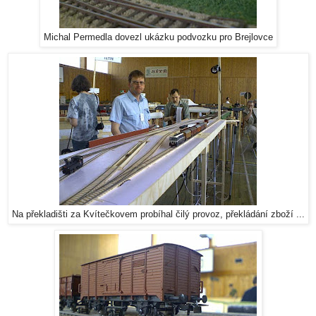
Michal Permedla dovezl ukázku podvozku pro Brejlovce
Na překladišti za Kvítečkovem probíhal čilý provoz, překládání zboží ...