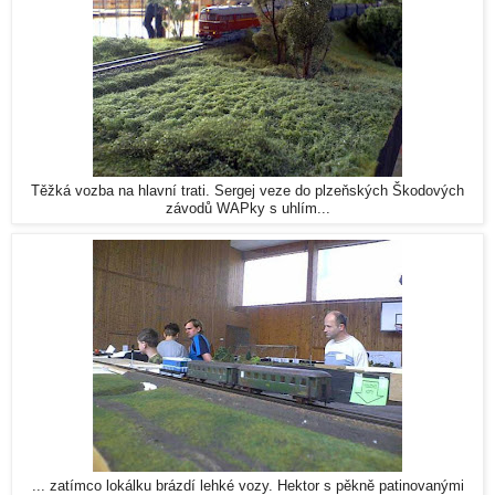
Těžká vozba na hlavní trati. Sergej veze do plzeňských Škodových
závodů WAPky s uhlím...
... zatímco lokálku brázdí lehké vozy. Hektor s pěkně patinovanými