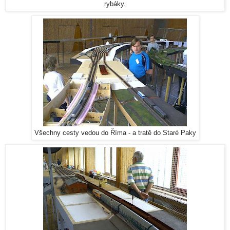
rybáky.
Všechny cesty vedou do Říma - a tratě do Staré Paky