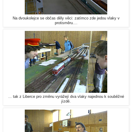
Na dvoukolejce se občas děly věci: zatímco zde jedou vlaky v
protisměru....
... tak z Liberce pro změnu vyrážejí dva vlaky najednou k souběžné
jízdě.