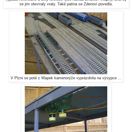
se jim otevíraly vraty. Také patina se Zdenovi povedla.
V Plzni se poté z Wapek kamenorýže vyprázdnila na výsypce ...