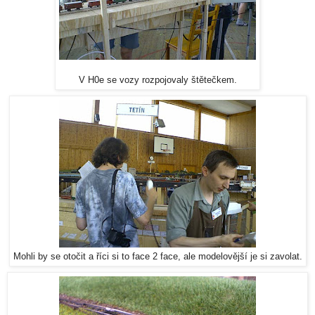
V H0e se vozy rozpojovaly štětečkem.
Mohli by se otočit a říci si to face 2 face, ale modelovější je si zavolat.