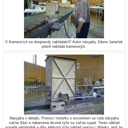
V Kamencích se doopravdy nakládalo!!! Autor násypky Zdeno Janeček
právě nakládá kamenorýži.
Násypka v detailu. Pomocí motorku s excentrem se celá násypka
začne třást a nabarvená drcená rýže se začne sypat. Tento náklad
vypadá věrohodně a díky lehkosti rýže náklad uvezou i Wapky, aniž by