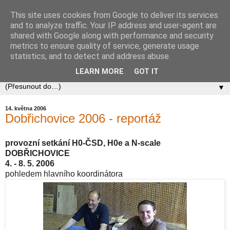
This site uses cookies from Google to deliver its services
Zababov H0
and to analyze traffic. Your IP address and user-agent are
shared with Google along with performance and security
metrics to ensure quality of service, generate usage
Spolek Zababov - spolek železničních modelářů zabývající
statistics, and to detect and address abuse.
se stavbou modelové železnice v měřítku 1:87.
LEARN MORE
GOT IT
▼
14. května 2006
Dobřichovice 2006 - reportáž
provozní setkání H0-ČSD, H0e a N-scale
DOBŘICHOVICE
4. - 8. 5. 2006
pohledem hlavního koordinátora