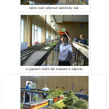
... takže stačí přijmout nabídnutý vlak ....
a výpravčí může dát znamení k odjezdu.