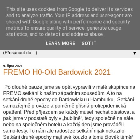
This site uses cookies from Google to deliver its services
Zababov H0
and to analyze traffic. Your IP address and user-agent are
shared with Google along with performance and security
metrics to ensure quality of service, generate usage
Spolek Zababov - spolek železničních modelářů zabývající
statistics, and to detect and address abuse.
se stavbou modelové železnice v měřítku 1:87.
LEARN MORE
GOT IT
▼
9. října 2021
FREMO H0-Old Bardowick 2021
Po dlouhé pauze jsme se opět vypravili v malé skupince na
FREMO setkání k našim západním sousedům. A to na
setkání druhé epochy do Bardowicku u Hamburku. Setkání
samozřejmě provázela poměrně přísná protiepidemická
opatření. Před příjezdem se každý musel nechat otestovat a
pak jsme v podstatě byly v „bublině“, tedy společně na sále
nebo na společném hotelu a každý den jsme prováděli
samo-testy. To nám ale radost ze setkání nijak nekazilo.
Setkání druhé epochy mají své kouzlo a tomu člověk téměř