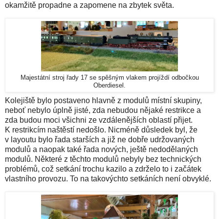
okamžitě propadne a zapomene na zbytek světa.
Majestátní stroj řady 17 se spěšným vlakem projíždí odbočkou
Oberdiesel.
Kolejiště bylo postaveno hlavně z modulů místní skupiny,
neboť nebylo úplně jisté, zda nebudou nějaké restrikce a
zda budou moci všichni ze vzdálenějších oblastí přijet.
K restrikcím naštěstí nedošlo. Nicméně důsledek byl, že
v layoutu bylo řada starších a již ne dobře udržovaných
modulů a naopak také řada nových, ještě nedodělaných
modulů. Některé z těchto modulů nebyly bez technických
problémů, což setkání trochu kazilo a zdrželo to i začátek
vlastního provozu. To na takovýchto setkáních není obvyklé.