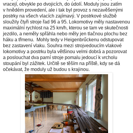
vracejí, obvykle po dvojicích, do údolí. Moduly jsou zatím
v hnědém provedení, ale i tak byl provoz s nezavěšenými
postrky na všech vlacích zajímavý. V postrkové službě
sloužily čtyři stroje řad 96 a 95. Lokomotivy měly nastavenou
maximální rychlost na 25 km/h, kterou se tam ve skutečnosti
jezdilo, a neměly spřáhla nebo měly jen tlačnou plochu bez
háku a třmenu. Mohly tedy v Heigenbr
ű
ckenu odstupovat
bez zastavení vlaku. Souhra mezi strojvedoucím vlakové
lokomotivy a postrku byla většinou velmi dobrá a pozorovat
a poslouchat dva parní stroje pomalu jedoucí k vrcholu
stoupání byl zážitek. Určitě se těším na příště, kdy se dá
očekávat, že moduly už budou s krajinou.