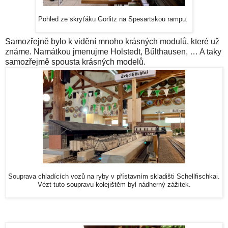
Pohled ze skryťáku G
ö
rlitz na Spesartskou rampu.
Samozřejně bylo k vidění mnoho krásných modulů, které už
známe. Namátkou jmenujme Holstedt, B
ű
lthausen, … A taky
samozřejmě spousta krásných modelů.
Souprava chladících vozů na ryby v přístavním skladišti Schellfischkai.
Vézt tuto soupravu kolejištěm byl nádherný zážitek.