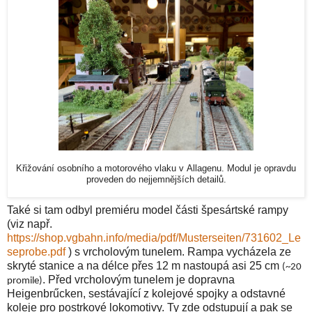
Křižování osobního a motorového vlaku v Allagenu. Modul je opravdu
proveden do nejjemnějších detailů.
Také si tam odbyl premiéru model části špesártské rampy
(viz např.
https://shop.vgbahn.info/media/pdf/Musterseiten/731602_Le
seprobe.pdf
) s vrcholovým tunelem. Rampa vycházela ze
skryté stanice a na délce přes 12 m nastoupá asi 25 cm
(
~20
. Před vrcholovým tunelem je dopravna
promile
)
Heigenbr
ű
cken, sestávající z kolejové spojky a odstavné
koleje pro postrkové lokomotivy. Ty zde odstupují a pak se