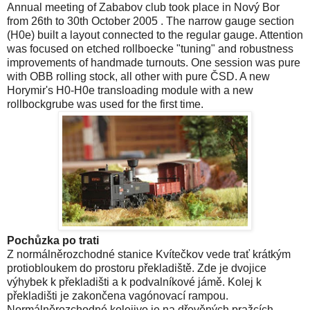
Annual meeting of Zababov club took place in Nový Bor
from 26th to 30th October 2005 . The narrow gauge section
(H0e) built a layout connected to the regular gauge. Attention
was focused on etched rollboecke "tuning" and robustness
improvements of handmade turnouts. One session was pure
with OBB rolling stock, all other with pure ČSD. A new
Horymir's H0-H0e transloading module with a new
rollbockgrube was used for the first time.
Pochůzka po trati
Z normálněrozchodné stanice Kvítečkov vede trať krátkým
protiobloukem do prostoru překladiště. Zde je dvojice
výhybek k překladišti a k podvalníkové jámě. Kolej k
překladišti je zakončena vagónovací rampou.
Normálněrozchodné kolejivo je na dřevěných pražcích,