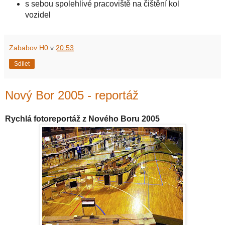
s sebou spolehlivé pracoviště na čištění kol
vozidel
Zababov H0
v
20:53
Sdílet
Nový Bor 2005 - reportáž
Rychlá fotoreportáž z Nového Boru 2005