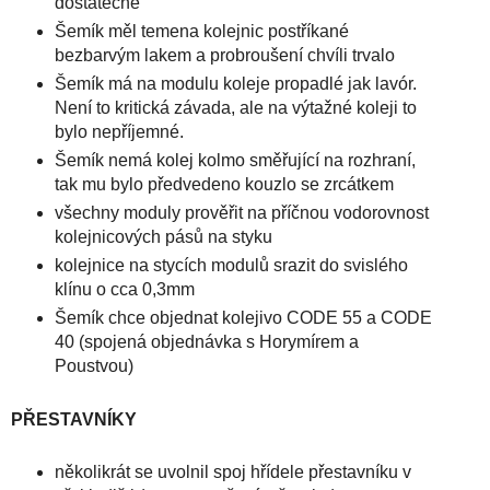
dostatečné
Šemík měl temena kolejnic postříkané
bezbarvým lakem a probroušení chvíli trvalo
Šemík má na modulu koleje propadlé jak lavór.
Není to kritická závada, ale na výtažné koleji to
bylo nepříjemné.
Šemík nemá kolej kolmo směřující na rozhraní,
tak mu bylo předvedeno kouzlo se zrcátkem
všechny moduly prověřit na příčnou vodorovnost
kolejnicových pásů na styku
kolejnice na stycích modulů srazit do svislého
klínu o cca 0,3mm
Šemík chce objednat kolejivo CODE 55 a CODE
40 (spojená objednávka s Horymírem a
Poustvou)
PŘESTAVNÍKY
několikrát se uvolnil spoj hřídele přestavníku v