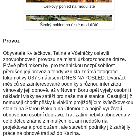
Celkový pohled na moduliště
Široký pohled na úzké moduliště
Provoz
Obyvatelé Kvítečkova, Tetína a Včelničky oslavili
znovuobnovení provozu na místní úzkorozchodné dráze.
Právě před rokem byl pro technickou nezpůsobilost
přerušen její provoz a tehdy vznikla známá fotografie
lokomotivy U37 s nápisem DNES NAPOSLED. Dvanáct
měsíců se zainteresované podniky s různou intenzitou
věnovaly její obnově, až v Novém Boru opět vyjely osobní i
nákladní vlaky se zátěží pro naše malé stanice. Cestující již
nemusejí chodit pěšky k vlakům projíždějícím kvítečkovskou
stanicí na Starou Paku a na Olomouc a hojně využívají
obnovenou osobní dopravu. Trať zatím nebyla obnovena v
celé délce známé z minulých let, ani nedošlo na
projektovaná prodloužení, ale stavební podniky již zahájily
práce na obnově trati až do Kazína.