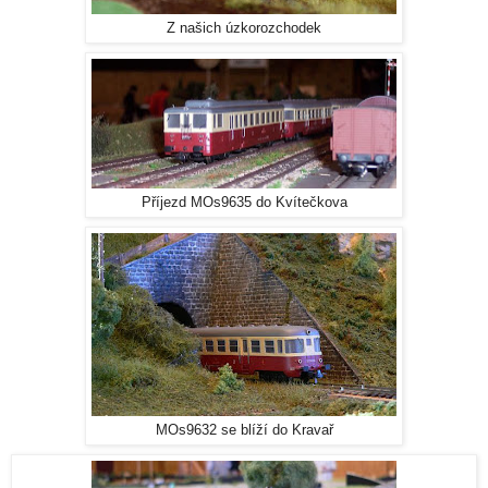
Z našich úzkorozchodek
Příjezd MOs9635 do Kvítečkova
MOs9632 se blíží do Kravař