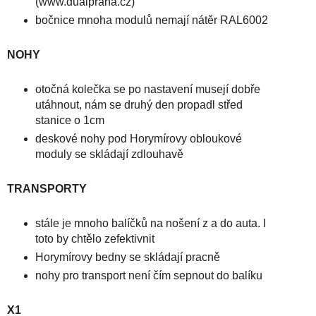
(www.dualpraha.cz)
bočnice mnoha modulů nemají nátěr RAL6002
NOHY
otočná kolečka se po nastavení musejí dobře
utáhnout, nám se druhý den propadl střed
stanice o 1cm
deskové nohy pod Horymírovy obloukové
moduly se skládají zdlouhavě
TRANSPORTY
stále je mnoho balíčků na nošení z a do auta. I
toto by chtělo zefektivnit
Horymírovy bedny se skládají pracně
nohy pro transport není čím sepnout do balíku
X1