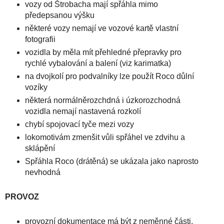
vozy od Štrobacha mají spřáhla mimo
předepsanou výšku
některé vozy nemají ve vozové kartě vlastní
fotografii
vozidla by měla mít přehledné přepravky pro
rychlé vybalování a balení (viz karimatka)
na dvojkolí pro podvalníky lze použít Roco důlní
vozíky
některá normálněrozchdná i úzkorozchodná
vozidla nemají nastavená rozkolí
chybí spojovací tyče mezi vozy
lokomotivám zmenšit vůli spřáhel ve zdvihu a
sklápění
Spřáhla Roco (drátěná) se ukázala jako naprosto
nevhodná
PROVOZ
provozní dokumentace má být z neměnné části,