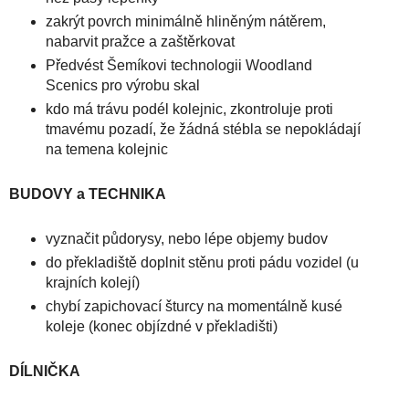
zakrýt povrch minimálně hliněným nátěrem,
nabarvit pražce a zaštěrkovat
Předvést Šemíkovi technologii Woodland
Scenics pro výrobu skal
kdo má trávu podél kolejnic, zkontroluje proti
tmavému pozadí, že žádná stébla se nepokládají
na temena kolejnic
BUDOVY a TECHNIKA
vyznačit půdorysy, nebo lépe objemy budov
do překladiště doplnit stěnu proti pádu vozidel (u
krajních kolejí)
chybí zapichovací šturcy na momentálně kusé
koleje (konec objízdné v překladišti)
DÍLNIČKA