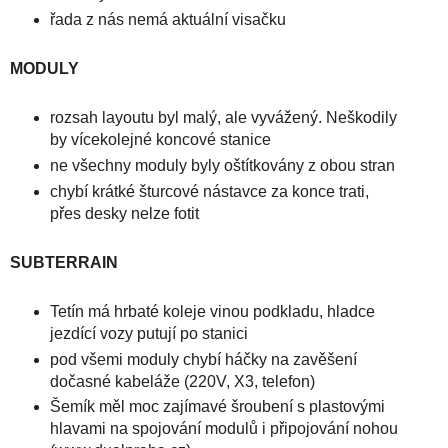
řada z nás nemá aktuální visačku
MODULY
rozsah layoutu byl malý, ale vyvážený. Neškodily
by vícekolejné koncové stanice
ne všechny moduly byly oštítkovány z obou stran
chybí krátké šturcové nástavce za konce trati,
přes desky nelze fotit
SUBTERRAIN
Tetín má hrbaté koleje vinou podkladu, hladce
jezdící vozy putují po stanici
pod všemi moduly chybí háčky na zavěšení
dočasné kabeláže (220V, X3, telefon)
Šemík měl moc zajímavé šroubení s plastovými
hlavami na spojování modulů i připojování nohou