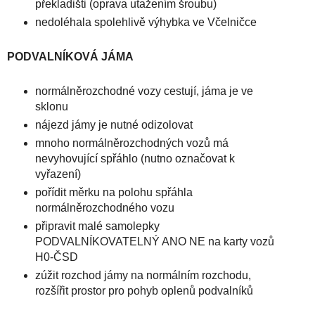
překladišti (oprava utažením šroubu)
nedoléhala spolehlivě výhybka ve Včelničce
PODVALNÍKOVÁ JÁMA
normálněrozchodné vozy cestují, jáma je ve
sklonu
nájezd jámy je nutné odizolovat
mnoho normálněrozchodných vozů má
nevyhovující spřáhlo (nutno označovat k
vyřazení)
pořídit měrku na polohu spřáhla
normálněrozchodného vozu
připravit malé samolepky
PODVALNÍKOVATELNÝ ANO NE na karty vozů
H0-ČSD
zúžit rozchod jámy na normálním rozchodu,
rozšířit prostor pro pohyb oplenů podvalníků