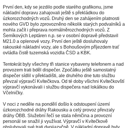
První den, kdy se jezdilo podle starého grafikonu, jsme
nákladní dopravu zahajovali ještě s překládkou do
úzkorozchodných vozů. Druhý den se zahájením platnosti
nového GVD bylo zprovozněno několik starých podvalníků a
mohla začít i přeprava normálněrozchodných vozů. Z
Šemíkových Leptáren n.p. se v osobní dopravě představil
M21.0 a oplenové vozy. První den ještě dosluhovaly
rakouské nákladní vozy, ale s Bohoušovým příjezdem trať
ovládla čistě tuzemská vozidla ČSD a KBK.
Tentokrát byly všechny tři stanice vybaveny telefonem a nad
provozem trati bděl dispečer. Zpočátku ještě samostatný
dispečer sídlil v překladišti, ale druhého dne tuto službu
převzal výpravčí Kvítečkova. Od té doby všichni Kvítečkovští
výpravčí vykonávali i službu dispečera nad lokálkou do
Včelničky.
V noci z neděle na pondělí došlo k odstoupení území
úzkorozchodné dráhy Rakousku a celý provoz převzaly
dráhy ÖBB. Služební řečí se stala němčina a provozní
personál se snažil ji využívat. Výpravčí v Kvítečkově
obsluhovali své trati dvojjazyčně. V nákladní dopravě byly