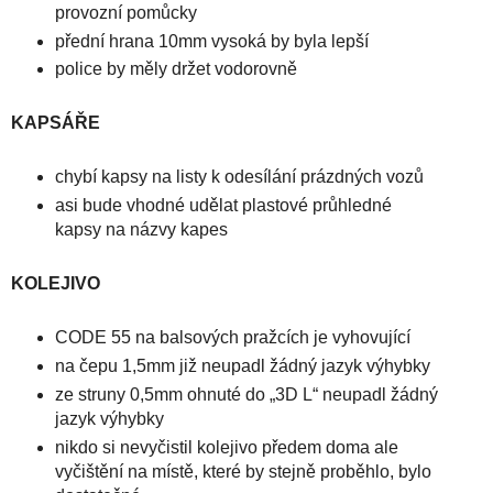
provozní pomůcky
přední hrana 10mm vysoká by byla lepší
police by měly držet vodorovně
KAPSÁŘE
chybí kapsy na listy k odesílání prázdných vozů
asi bude vhodné udělat plastové průhledné
kapsy na názvy kapes
KOLEJIVO
CODE 55 na balsových pražcích je vyhovující
na čepu 1,5mm již neupadl žádný jazyk výhybky
ze struny 0,5mm ohnuté do „3D L“ neupadl žádný
jazyk výhybky
nikdo si nevyčistil kolejivo předem doma ale
vyčištění na místě, které by stejně proběhlo, bylo