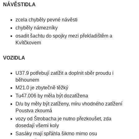
NÁVĚSTIDLA
zcela chyběly pevné návěsti
chyběly námezníky
osadit šachtu do spojky mezi překladištěm a
Kvítčkovem
VOZIDLA
U37.9 potřebují zatížit a doplnit sběr proudu i
běhounem
M21.0 je zbytečně těžký
Tu47.006 by měla být dozatížena
D/u by měly být zatíženy, míru vhodného zatížení
Poustva zkoumá
vozy od Štrobacha je nutno přezkoušet, zda
dosedají všemi koly
Sasáky mají spřáhla šikmo mimo osu