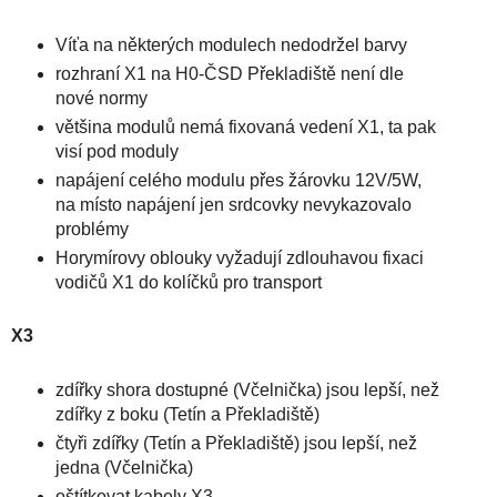
Víťa na některých modulech nedodržel barvy
rozhraní X1 na H0-ČSD Překladiště není dle
nové normy
většina modulů nemá fixovaná vedení X1, ta pak
visí pod moduly
napájení celého modulu přes žárovku 12V/5W,
na místo napájení jen srdcovky nevykazovalo
problémy
Horymírovy oblouky vyžadují zdlouhavou fixaci
vodičů X1 do kolíčků pro transport
X3
zdířky shora dostupné (Včelnička) jsou lepší, než
zdířky z boku (Tetín a Překladiště)
čtyři zdířky (Tetín a Překladiště) jsou lepší, než
jedna (Včelnička)
oštítkovat kabely X3