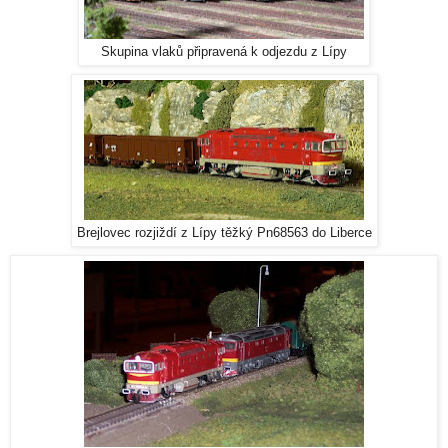
Skupina vlaků připravená k odjezdu z Lípy
Brejlovec rozjiždí z Lípy těžký Pn68563 do Liberce