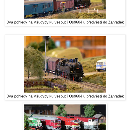
Dva pohledy na Všudybylku vezoucí Os9604 u předvěsti do Zahrádek
Dva pohledy na Všudybylku vezoucí Os9604 u předvěsti do Zahrádek