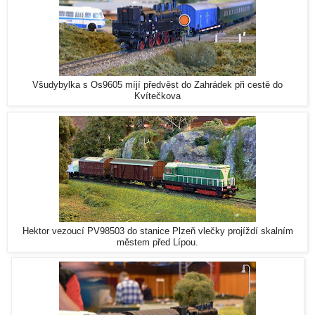
Všudybylka s Os9605 míjí předvěst do Zahrádek při cestě do
Kvítečkova
Hektor vezoucí PV98503 do stanice Plzeň vlečky projíždí skalním
městem před Lípou.