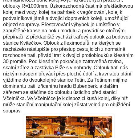
oblouky R=1000mm. Úzkorozchodná část má překládkovou
kolej mezi vozy, kolej na pahrbek k vagónování, kolej k
podvalníkové jámě a dvojici dopravních kolejí, umožňující
objezd soupravy. Přestavování výhybek je umístěno v
zapuštěné kapse na boku modulu a provádí se otočnými
přepínači. Z překladiště vychází traťový oblouk za budovou
stanice Kvítečkov. Oblouk z fleximodulů, na kterých se
nacházelo nástupište pro přestup cestujících z normálně
rozchodné trati, přivádí trať k dvojici protioblouků s klesáním
30 promile. Pod klesáním pokračuje zatravněná rovina,
skalní zářez a zastávka Plže s vinohrady. Oblouk trati nás
nízkým náspem převádí přes ploché údolí a travnatou plání
vjíždíme do dvoukolejné stanice Tetín. Za Tetínem míjíme
dominantu trati, zříceninu hradu Bubenberk, a dalším
zářezem se stáčíme do oblouku ústícího před stanici
Včelnička. Ve Včelničce je k dispozici kusá kolej, díky níž
může staniční manipulační kolej zůstat volná pro objíždění
souprav.