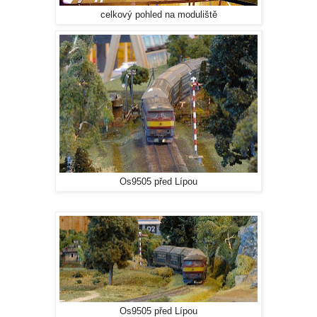
celkový pohled na moduliště
Os9505 před Lípou
Os9505 před Lípou