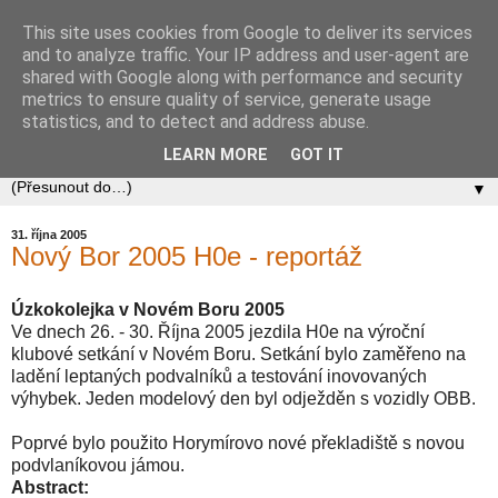
This site uses cookies from Google to deliver its services
Zababov H0
and to analyze traffic. Your IP address and user-agent are
shared with Google along with performance and security
metrics to ensure quality of service, generate usage
Spolek Zababov - spolek železničních modelářů zabývající
statistics, and to detect and address abuse.
se stavbou modelové železnice v měřítku 1:87.
LEARN MORE
GOT IT
▼
31. října 2005
Nový Bor 2005 H0e - reportáž
Úzkokolejka v Novém Boru 2005
Ve dnech 26. - 30. Října 2005 jezdila H0e na výroční
klubové setkání v Novém Boru. Setkání bylo zaměřeno na
ladění leptaných podvalníků a testování inovovaných
výhybek. Jeden modelový den byl odježděn s vozidly OBB.
Poprvé bylo použito Horymírovo nové překladiště s novou
podvlaníkovou jámou.
Abstract: