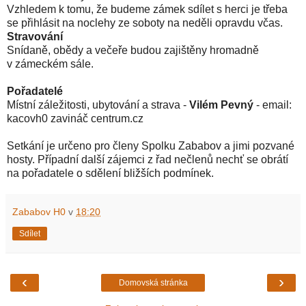
Vzhledem k tomu, že budeme zámek sdílet s herci je třeba
se přihlásit na noclehy ze soboty na neděli opravdu včas.
Stravování
Snídaně, obědy a večeře budou zajištěny hromadně
v zámeckém sále.
Pořadatelé
Místní záležitosti, ubytování a strava -
Vilém Pevný
- email:
kacovh0 zavináč centrum.cz
Setkání je určeno pro členy Spolku Zababov a jimi pozvané
hosty. Případní další zájemci z řad nečlenů nechť se obrátí
na pořadatele o sdělení bližších podmínek.
Zababov H0
v
18:20
Sdílet
‹
›
Domovská stránka