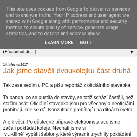
This site uses cookies from Google to deliver its services
Zababov H0
and to analyze traffic. Your IP address and user-agent are
shared with Google along with performance and security
metrics to ensure quality of service, generate usage
Spolek Zababov - spolek železničních modelářů zabývající
statistics, and to detect and address abuse.
se stavbou modelové železnice v měřítku 1:87.
LEARN MORE
GOT IT
▼
14. března 2017
Jak jsme stavěli dvoukolejku část druhá
Tak zase sedím u PC a píšu reportáž z oficiálního stavebka.
Ta banda, co se pustila do stavby, se totiž schází častěji, než
stačím psát. Oficiální stavebka jsou pro všechny a neoficiální
probíhají, kde se dá. Konzultace probíhají i na dílnách metra.
Ale k věci. Po důsledné přípravě elektroinstalace jsme
začali pokládat koleje. Nechali jsme si
v „i-dílně“ vypálit šablony, které výrazně urychlily pokládání