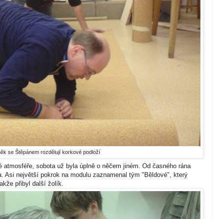
ěk se Štěpánem rozdělují korkové podloží
né atmosféře, sobota už byla úplně o něčem jiném. Od časného rána
na. Asi největší pokrok na modulu zaznamenal tým "Běldové", který
akže přibyl další žolík.