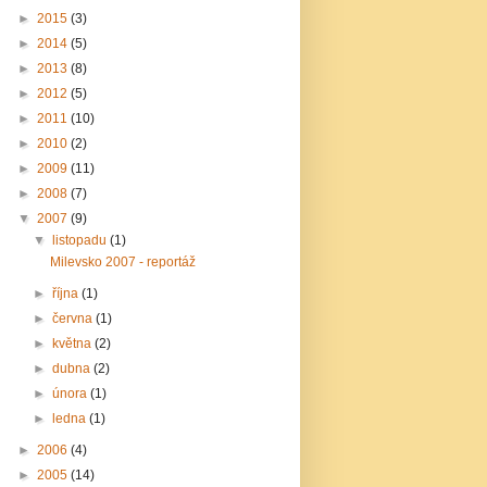
►
2015
(3)
►
2014
(5)
►
2013
(8)
►
2012
(5)
►
2011
(10)
►
2010
(2)
►
2009
(11)
►
2008
(7)
▼
2007
(9)
▼
listopadu
(1)
Milevsko 2007 - reportáž
►
října
(1)
►
června
(1)
►
května
(2)
►
dubna
(2)
►
února
(1)
►
ledna
(1)
►
2006
(4)
►
2005
(14)