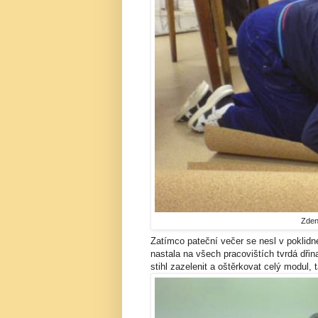
Zden
Zatímco pateční večer se nesl v poklid
nastala na všech pracovištích tvrdá dři
stihl zazelenit a oštěrkovat celý modul, t