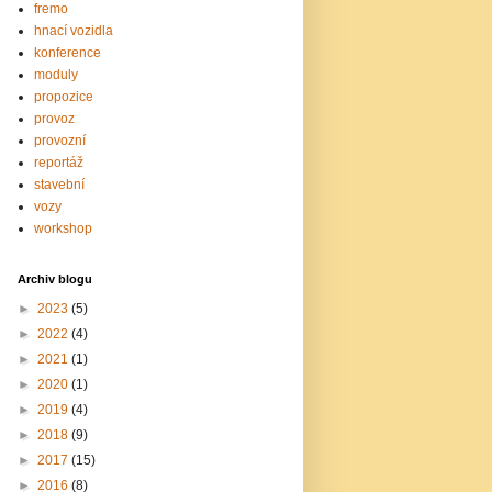
fremo
hnací vozidla
konference
moduly
propozice
provoz
provozní
reportáž
stavební
vozy
workshop
Archiv blogu
►
2023
(5)
►
2022
(4)
►
2021
(1)
►
2020
(1)
►
2019
(4)
►
2018
(9)
►
2017
(15)
►
2016
(8)