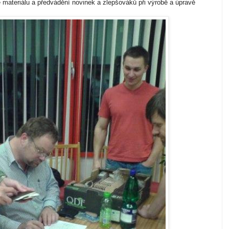
e materiálu a předvádění novinek a zlepšováků při výrobě a úpravě