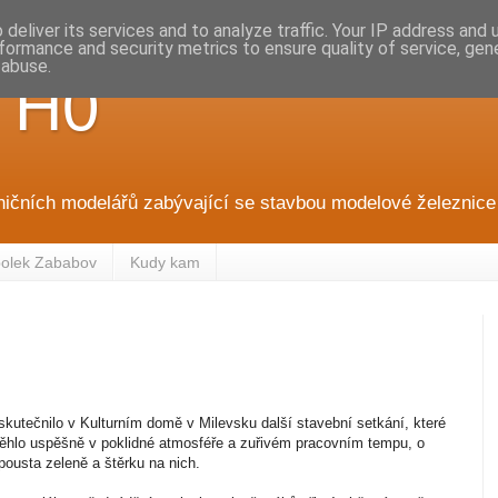
deliver its services and to analyze traffic. Your IP address and
formance and security metrics to ensure quality of service, ge
 abuse.
 H0
ničních modelářů zabývající se stavbou modelové železnice 
olek Zababov
Kudy kam
ž
skutečnilo v Kulturním domě v Milevsku další stavební setkání, které
ěhlo uspěšně v poklidné atmosféře a zuřivém pracovním tempu, o
ousta zeleně a štěrku na nich.