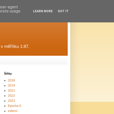
 user-agent
nerate usage
LEARN MORE
GOT IT
v měřítku 1:87.
Štítky
2018
2019
2021
2022
2023
Epocha II.
externí