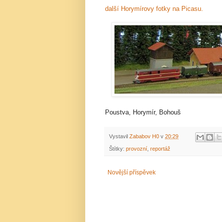
další Horymírovy fotky na Picasu.
Poustva, Horymír, Bohouš
Vystavil
Zababov H0
v
20:29
Štítky:
provozní
,
reportáž
Novější příspěvek