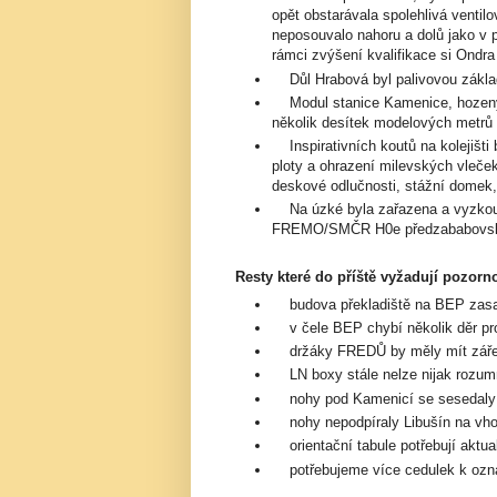
opět obstarávala spolehlivá ventil
neposouvalo nahoru a dolů jako v p
rámci zvýšení kvalifikace si Ondr
Důl Hrabová byl palivovou základ
Modul stanice Kamenice, hozený 
několik desítek modelových metrů k
Inspirativních koutů na kolejišti
ploty a ohrazení milevských vleček
deskové odlučnosti, stážní domek,
Na úzké byla zařazena a vyzkouš
FREMO/SMČR H0e předzababovsk
Resty které do příště vyžadují pozorno
budova překladiště na BEP zasahu
v čele BEP chybí několik děr pr
držáky FREDŮ by měly mít zářezy
LN boxy stále nelze nijak rozum
nohy pod Kamenicí se sesedaly
nohy nepodpíraly Libušín na vh
orientační tabule potřebují aktual
potřebujeme více cedulek k ozn