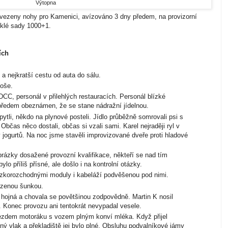
Výtopna
vezeny nohy pro Kamenici, avízováno 3 dny předem, na provizorní
yklé sady 1000+1.
ích
 nejkratší cestu od auta do sálu.
oše.
C, personál v přilehlých restauracích. Personál blízké
předem obeznámen, že se stane nádražní jídelnou.
tli, někdo na plynové posteli. Jídlo průběžně somrovali psi s
bčas něco dostali, občas si vzali sami. Karel nejraději ryl v
y jogurtů. Na noc jsme stavěli improvizované dveře proti hladové
rázky dosažené provozní kvalifikace, někteří se nad tím
o příliš přísné, ale došlo i na kontrolní otázky.
úzkorozchodnými moduly i kabeláží podvěšenou pod nimi.
zenou šunkou.
jná a chovala se povětšinou zodpovědně. Martin K nosil
. Konec provozu ani tentokrát nevypadal vesele.
ezdem motoráku s vozem plným konví mléka. Když přijel
dný vlak a překladiště jej bylo plné. Obsluhu podvalníkové jámy