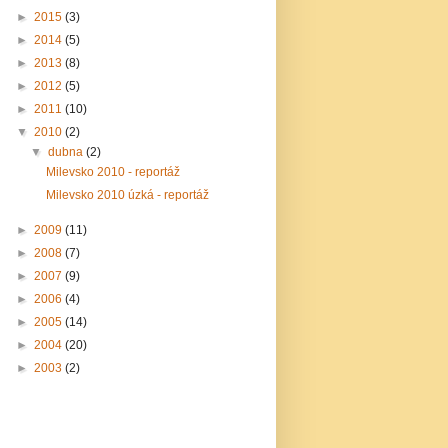
►
2015
(3)
►
2014
(5)
►
2013
(8)
►
2012
(5)
►
2011
(10)
▼
2010
(2)
▼
dubna
(2)
Milevsko 2010 - reportáž
Milevsko 2010 úzká - reportáž
►
2009
(11)
►
2008
(7)
►
2007
(9)
►
2006
(4)
►
2005
(14)
►
2004
(20)
►
2003
(2)