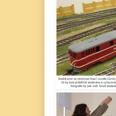
Snažili jsme se nemíchat hnací vozidla různýc
že by byla průběžně dodávána a vyřazována 
fotografie by pak zněl: Nově dodané