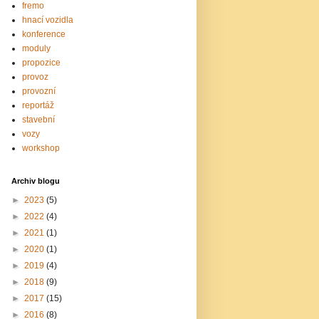
fremo
hnací vozidla
konference
moduly
propozice
provoz
provozní
reportáž
stavební
vozy
workshop
Archiv blogu
►
2023
(5)
►
2022
(4)
►
2021
(1)
►
2020
(1)
►
2019
(4)
►
2018
(9)
►
2017
(15)
►
2016
(8)