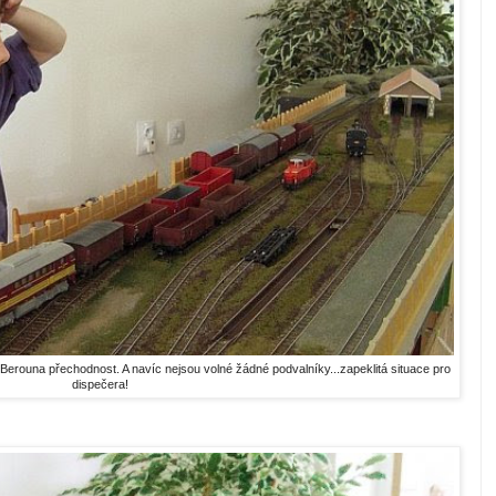
 Berouna přechodnost. A navíc nejsou volné žádné podvalníky...zapeklitá situace pro
dispečera!