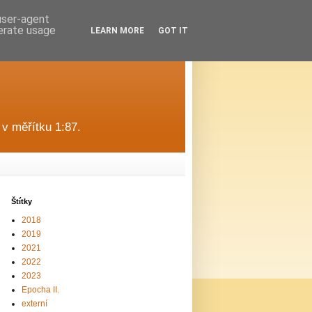
 user-agent
nerate usage
LEARN MORE
GOT IT
v měřítku 1:87.
Štítky
2018
2019
2021
2022
2023
Epocha II.
externí