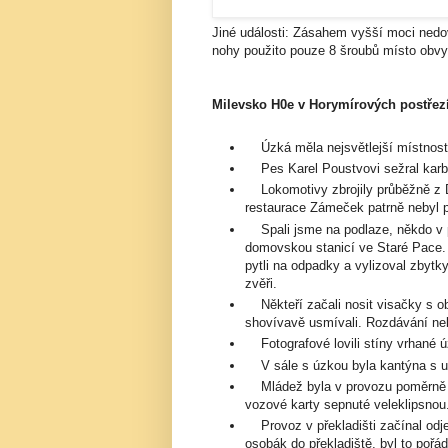
Jiné události: Zásahem vyšší moci nedo
nohy použito pouze 8 šroubů místo obv
Milevsko H0e v Horymírových postřez
Úzká měla nejsvětlejší místnost a
Pes Karel Poustvovi sežral karb
Lokomotivy zbrojily průběžně z DC
restaurace Zámeček patrně nebyl 
Spali jsme na podlaze, někdo v py
domovskou stanicí ve Staré Pace. O
pytli na odpadky a vylizoval zbytk
zvěři.
Někteří začali nosit visačky s ob
shovívavě usmívali. Rozdávání nebyl
Fotografové lovili stíny vrhané 
V sále s úzkou byla kantýna s u
Mládež byla v provozu poměrně ho
vozové karty sepnuté veleklipsnou
Provoz v překladišti začínal odj
osobák do překladiště, byl to pořá