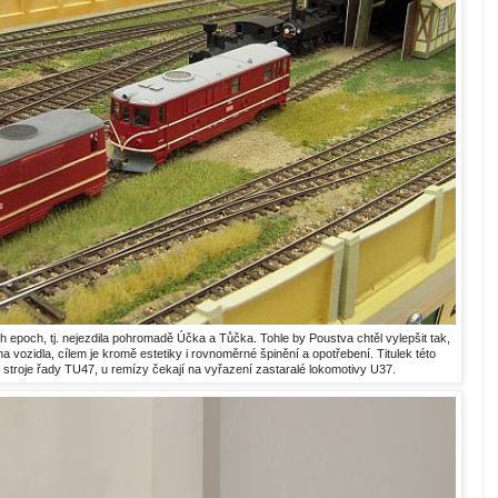
h epoch, tj. nejezdila pohromadě Účka a Tůčka. Tohle by Poustva chtěl vylepšit tak,
vozidla, cílem je kromě estetiky i rovnoměrné špinění a opotřebení. Titulek této
 stroje řady TU47, u remízy čekají na vyřazení zastaralé lokomotivy U37.