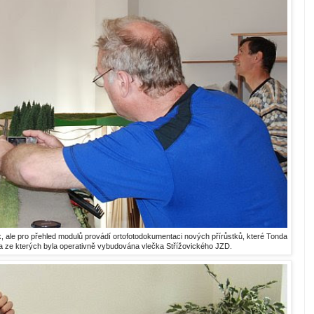
 ale pro přehled modulů provádí ortofotodokumentaci nových přírůstků, které Tonda
 a ze kterých byla operativně vybudována vlečka Střížovického JZD.