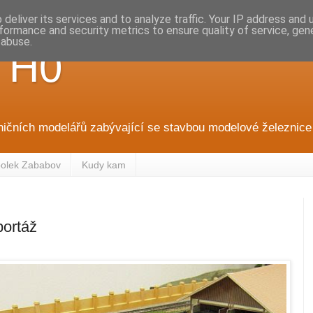
deliver its services and to analyze traffic. Your IP address and
formance and security metrics to ensure quality of service, ge
 abuse.
 H0
ničních modelářů zabývající se stavbou modelové železnice 
olek Zababov
Kudy kam
portáž