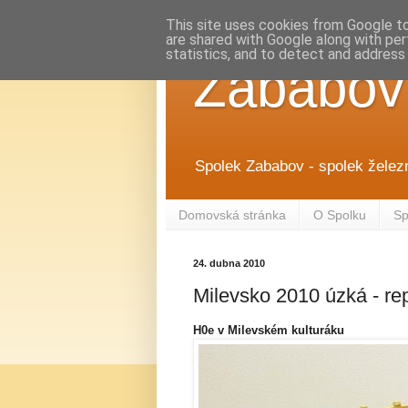
This site uses cookies from Google to 
are shared with Google along with per
statistics, and to detect and address
Zababov
Spolek Zababov - spolek želez
Domovská stránka
O Spolku
Sp
24. dubna 2010
Milevsko 2010 úzká - re
H0e v Milevském kulturáku