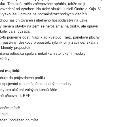
ovka. Tentokrát měla začepované spřáhlo, takže se jí
rovedení od výrobce. Na úzké sloužili junioři Ondra a Kája. V
a vyzkoušel i provoz na normálněrozchodných vlacích.
nou našich továren i uhelného hospodářství na úzké.
během stavby na zem se nerozlámal na třísky, ale opravu
olejiva si vyžádal.
 bylo poměrně dost. Například kvetoucí mez, panelové plochy,
, pastviny, deskový propustek, rybník plný žabince, skála v
 klenutý propustek.
ena odbočka spolu s několika historickými moduly
é éry.
st majitelů:
je do průjezdného profilu
o spojování s normálněrozchodnými moduly
 pro uložení volných konců šňůr
ně připevnit k BEP
odném místě
izaci
ačení podlézacích míst