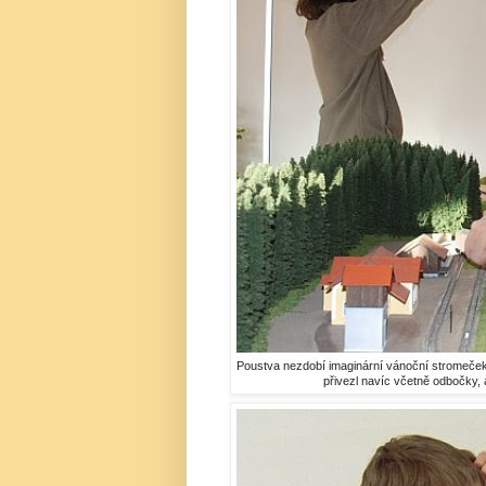
Poustva nezdobí imaginární vánoční stromeček,
přivezl navíc včetně odbočky,