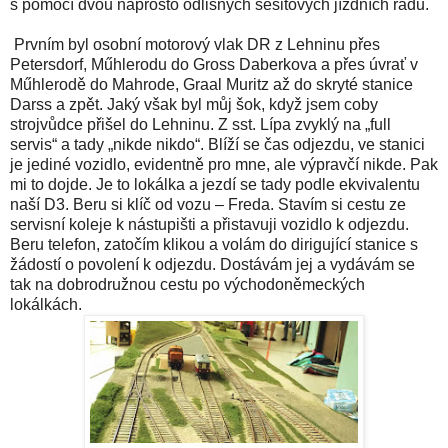
s pomocí dvou naprosto odlišných sešitových jízdních řádů.
Prvním byl osobní motorový vlak DR z Lehninu přes
Petersdorf, Műhlerodu do Gross Daberkova a přes úvrať v
Műhlerodě do Mahrode, Graal Muritz až do skryté stanice
Darss a zpět. Jaký však byl můj šok, když jsem coby
strojvůdce přišel do Lehninu. Z sst. Lípa zvyklý na „full
servis“ a tady „nikde nikdo“. Blíží se čas odjezdu, ve stanici
je jediné vozidlo, evidentně pro mne, ale výpravčí nikde. Pak
mi to dojde. Je to lokálka a jezdí se tady podle ekvivalentu
naší D3. Beru si klíč od vozu – Freda. Stavím si cestu ze
servisní koleje k nástupišti a přistavuji vozidlo k odjezdu.
Beru telefon, zatočím klikou a volám do dirigující stanice s
žádostí o povolení k odjezdu. Dostávám jej a vydávám se
tak na dobrodružnou cestu po východoněmeckých
lokálkách.