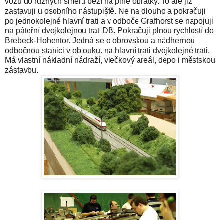
vozů do různých směrů běží na plné obrátky. To ale již
zastavuji u osobního nástupiště. Ne na dlouho a pokračuji
po jednokolejné hlavní trati a v odboče Grafhorst se napojuji
na páteřní dvojkolejnou trať DB. Pokračuji plnou rychlostí do
Brebeck-Hohentor. Jedná se o obrovskou a nádhernou
odbočnou stanici v oblouku. na hlavní trati dvojkolejné trati.
Má vlastní nákladní nádraží, vlečkový areál, depo i městskou
zástavbu.