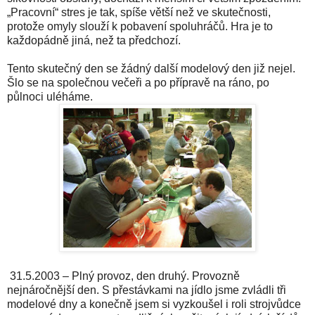
„Pracovní“ stres je tak, spíše větší než ve skutečnosti,
protože omyly slouží k pobavení spoluhráčů. Hra je to
každopádně jiná, než ta předchozí.
Tento skutečný den se žádný další modelový den již nejel.
Šlo se na společnou večeři a po přípravě na ráno, po
půlnoci uléháme.
31.5.2003 – Plný provoz, den druhý. Provozně
nejnáročnější den. S přestávkami na jídlo jsme zvládli tři
modelové dny a konečně jsem si vyzkoušel i roli strojvůdce