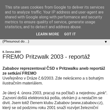
This site uses cookies from Google to deliver its services
Zababov H0
and to analyze traffic. Your IP address and user-agent are
shared with Google along with performance and security
metrics to ensure quality of service, generate usage
Spolek Zababov - spolek železničních modelářů zabývající
statistics, and to detect and address abuse.
se stavbou modelové železnice v měřítku 1:87.
LEARN MORE
GOT IT
▼
8. června 2003
FREMO Pritzwalk 2003 - reportáž
Zababov reprezentoval ČSD v Pritzwalku aneb reportáž
ze setkání FREMO
Uveřejněno v Dráze č.6/2003. Zde nekráceno a s bohatým
ilustračním materiálem.
Je úterý 4. února 2003, pracuji na počítači a nejednou „pink“.
Zazvoní došlá elektronická pošta, otvírám ji a nestačím se
divit. Jsem totiž členem klubu Zababov (www.zababov.cz),
který se od podzimu roku 2001 snaží rozvíjet železniční