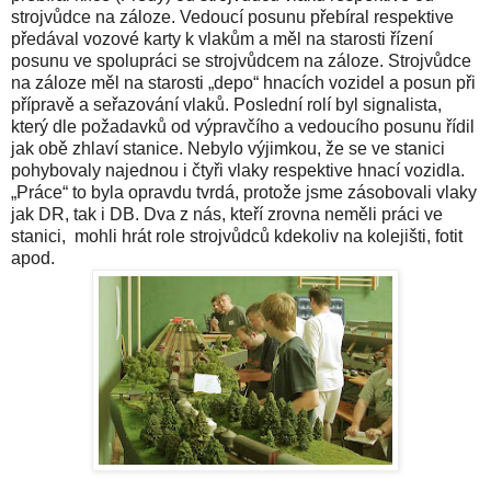
strojvůdce na záloze. Vedoucí posunu přebíral respektive
předával vozové karty k vlakům a měl na starosti řízení
posunu ve spolupráci se strojvůdcem na záloze. Strojvůdce
na záloze měl na starosti „depo“ hnacích vozidel a posun při
přípravě a seřazování vlaků. Poslední rolí byl signalista,
který dle požadavků od výpravčího a vedoucího posunu řídil
jak obě zhlaví stanice. Nebylo výjimkou, že se ve stanici
pohybovaly najednou i čtyři vlaky respektive hnací vozidla.
„Práce“ to byla opravdu tvrdá, protože jsme zásobovali vlaky
jak DR, tak i DB. Dva z nás, kteří zrovna neměli práci ve
stanici, mohli hrát role strojvůdců kdekoliv na kolejišti, fotit
apod.