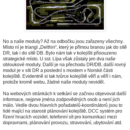
No a naše moduly? Až na odbočku jsou zařazeny všechny.
Místo ní je triangl „Delthin“, který je přímou branou jak do sítě
DR, tak i do sítě DB. Bylo nám tak v kolejišti přisouzeno
strategické místo. U sst. Lípa však zůstaly jen dva naše
obloukové moduly. Další je na přechodu DR/DB, další rovný
modul je v síti DR a poslední s mostem v Norské části
kolejiště. Evidentně si tak tvůrce kolejiště věří a věří i nám,
protože kromě webu, žádné naše moduly neviděl.
Na webových stránkách k setkání se začnou objevovat další
informace, nejprve jména zodpovědných osob a není jich
málo. Vedle dvou hlavních pořadatelů-koordinátorů jsou to
lidé mající na starosti plánování kolejiště, DCC systém pro
řízení hnacích vozidel, telefonní sít pro komunikaci mezi
dopravnami, plánování provozu, stravování, ubytování atd.