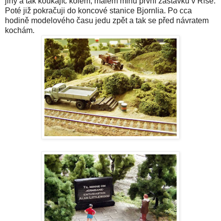
jiný a tak koukajíc kolem, málem minu první zastávku v Rise.
Poté již pokračuji do koncové stanice Bjornlia. Po cca
hodině modelového času jedu zpět a tak se před návratem
kochám.