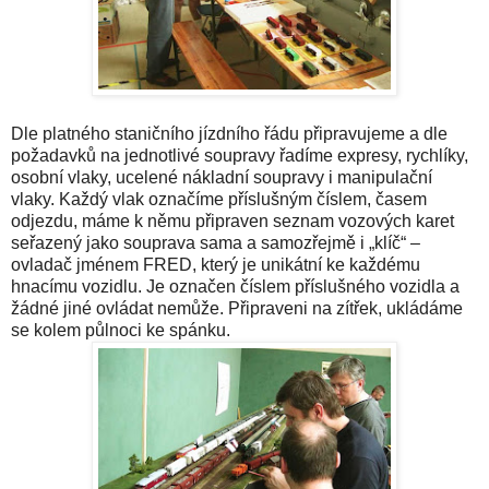
Dle platného staničního jízdního řádu připravujeme a dle
požadavků na jednotlivé soupravy řadíme expresy, rychlíky,
osobní vlaky, ucelené nákladní soupravy i manipulační
vlaky. Každý vlak označíme příslušným číslem, časem
odjezdu, máme k němu připraven seznam vozových karet
seřazený jako souprava sama a samozřejmě i „klíč“ –
ovladač jménem FRED, který je unikátní ke každému
hnacímu vozidlu. Je označen číslem příslušného vozidla a
žádné jiné ovládat nemůže. Připraveni na zítřek, ukládáme
se kolem půlnoci ke spánku.