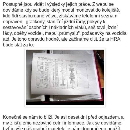
Postupně jsou vidět i výsledky jejich práce. Z webu se
dovídáme kdy se bude který modul montovat do kolejiště,
kdo řídí stavbu dané větve, získáváme telefonní seznam
dopraven, grafikony, staniční jízdní řády, pokyny k
sestavování osobních i nákladních vlaků, sešitové jízdní
řády, oběhy vozidel, mapu „průmyslu“, požadavky na vozidla
atd. Je toho opravdu hodně, ale začínáme cítit, že ta HRA
bude stát za to.
Konečně se nám to blíží. Je asi deset dní před odjezdem, a
my zjišťujeme nezbytné celní informace. Jak se dovídáme,
byť je vše náš osobní majetek, je nám doporučeno použít