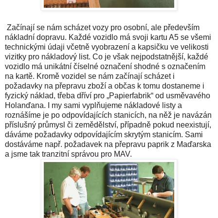
Začínají se nám scházet vozy pro osobní, ale především
nákladní dopravu. Každé vozidlo má svoji kartu A5 se všemi
technickými údaji včetně vyobrazení a kapsičku ve velikosti
vizitky pro nákladový list. Co je však nejpodstatnější, každé
vozidlo má unikátní číselné označení shodné s označením
na kartě. Kromě vozidel se nám začínají scházet i
požadavky na přepravu zboží a občas k tomu dostaneme i
fyzický náklad, třeba dříví pro „Papierfabrik“ od usměvavého
Holanďana. I my sami vyplňujeme nákladové listy a
roznášíme je po odpovídajících stanicích, na něž je navázán
příslušný průmysl či zemědělství, případně pokud neexistují,
dáváme požadavky odpovídajícím skrytým stanicím. Sami
dostáváme např. požadavek na přepravu paprik z Maďarska
a jsme tak tranzitní správou pro MAV.