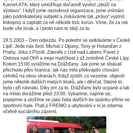
Karnet-ATA, který umožňuje dočasně vyvést „zboží na
výstavu“. I když jsme nezisková organizace, jsme vnímáni
jako podnikatelský subjekt a získáváme tak „právo“ vyplnit
tiskopisy a zaplatit za ně několik tisíc korun. Víme, že za rok
bude vše jinak, a i proto nám to stojí za to.
28.5.2003 – Den odjezdu. Po poledni se setkáváme v České
Lípě. Jede nás šest. Michal z Opavy, Tony je Holanďan z
Prahy, Jirka z Plzně, Zdeněk z Ústí nad Labem, Pavel z
Ostrova nad Ohří a moje maličkost z již zmíněné České Lípy.
Kolem 15:00 vyrážíme na Drážďany. Jak jsme se obávali
přechodu přes hranice, tak nás mile překvapilo chování
celníků na obou stranách. Když zjistili, co vezeme, objevili
jsme několik dalších malých kluků, ale i děvčat. Stejné to
bylo i při návratu. Díky jim za to. Drážďany byly ucpané a tak
na místo dorážíme před 23:00. Vybalíme, najíme se,
popijeme a uložíme se jako řada dalších ke spánku přímo ve
sportovní hale. Platí ji FREMO a ubytování v ní je zdarma
včetně sociálního zázemí.