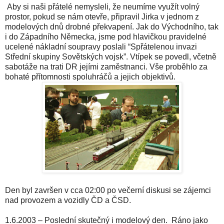
Aby si naši přátelé nemysleli, že neumíme využít volný
prostor, pokud se nám otevře, připravil Jirka v jednom z
modelových dnů drobné překvapení. Jak do Východního, tak
i do Západního Německa, jsme pod hlavičkou pravidelné
ucelené nákladní soupravy poslali “Spřátelenou invazi
Střední skupiny Sovětských vojsk”. Vtípek se povedl, včetně
sabotáže na trati DR jejími zaměstnanci. Vše proběhlo za
bohaté přítomnosti spoluhráčů a jejich objektivů.
Den byl završen v cca 02:00 po večerní diskusi se zájemci
nad provozem a vozidly ČD a ČSD.
1.6.2003 – Poslední skutečný i modelový den. Ráno jako