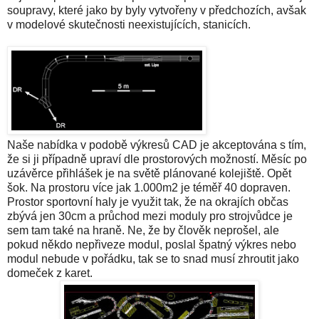
soupravy, které jako by byly vytvořeny v předchozích, avšak
v modelové skutečnosti neexistujících, stanicích.
Naše nabídka v podobě výkresů CAD je akceptována s tím,
že si ji případně upraví dle prostorových možností. Měsíc po
uzávěrce přihlášek je na světě plánované kolejiště. Opět
šok. Na prostoru více jak 1.000m2 je téměř 40 dopraven.
Prostor sportovní haly je využit tak, že na okrajích občas
zbývá jen 30cm a průchod mezi moduly pro strojvůdce je
sem tam také na hraně. Ne, že by člověk neprošel, ale
pokud někdo nepřiveze modul, poslal špatný výkres nebo
modul nebude v pořádku, tak se to snad musí zhroutit jako
domeček z karet.