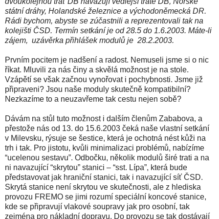
dvoukolejnou trať DB navazují vedlejší tratě DB, Norské
státní dráhy, Holandské železnice a východoněmecká DR.
Rádi bychom, abyste se zúčastnili a reprezentovali tak na
kolejišti ČSD. Termín setkání je od 28.5 do 1.6.2003. Máte-li
zájem, uzávěrka přihlášek modulů je 28.2.2003.
Prvním pocitem je nadšení a radost. Nemuseli jsme si o nic
říkat. Mluvili za nás činy a skvělá možnost je na stole.
Vzápětí se však začnou vynořovat i pochybnosti. Jsme již
připraveni? Jsou naše moduly skutečně kompatibilní?
Nezkazíme to a neuzavřeme tak cestu nejen sobě?
Dávám na stůl tuto možnost i dalším členům Zababova, a
přestože nás od 13. do 15.6.2003 čeká naše vlastní setkání
v Milevsku, rýsuje se šestice, která je ochotná nést kůži na
trh i tak. Pro jistotu, kvůli minimalizaci problémů, nabízíme
“ucelenou sestavu”. Odbočku, několik modulů širé trati a na
ni navazující “skrytou” stanici – “sst. Lípa”, která bude
představovat jak hraniční stanici, tak i navazující síť ČSD.
Skrytá stanice není skrytou ve skutečnosti, ale z hlediska
provozu FREMO se jimi rozumí speciální koncové stanice,
kde se připravují vlakové soupravy jak pro osobní, tak
zejména pro nákladní dopravu. Do provozu se tak dostávají