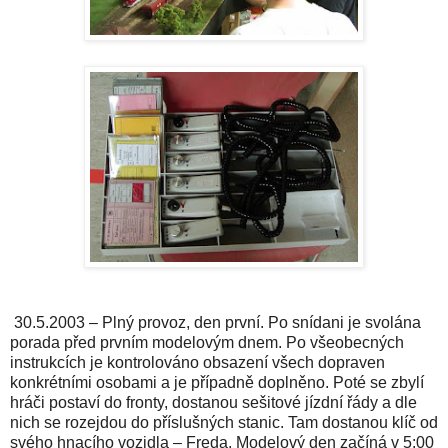
30.5.2003 – Plný provoz, den první. Po snídani je svolána
porada před prvním modelovým dnem. Po všeobecných
instrukcích je kontrolováno obsazení všech dopraven
konkrétními osobami a je případně doplněno. Poté se zbylí
hráči postaví do fronty, dostanou sešitové jízdní řády a dle
nich se rozejdou do příslušných stanic. Tam dostanou klíč od
svého hnacího vozidla – Freda. Modelový den začíná v 5:00