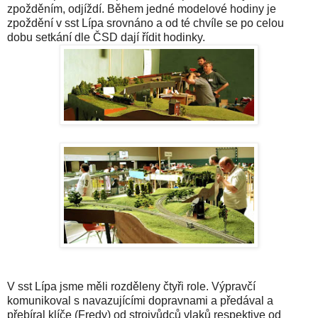
zpožděním, odjíždí. Během jedné modelové hodiny je
zpoždění v sst Lípa srovnáno a od té chvíle se po celou
dobu setkání dle ČSD dají řídit hodinky.
V sst Lípa jsme měli rozděleny čtyři role. Výpravčí
komunikoval s navazujícími dopravnami a předával a
přebíral klíče (Fredy) od strojvůdců vlaků respektive od