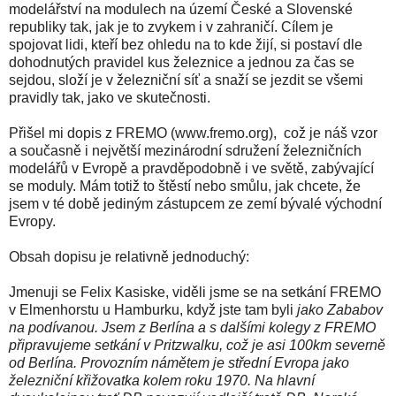
modelářství na modulech na území České a Slovenské
republiky tak, jak je to zvykem i v zahraničí. Cílem je
spojovat lidi, kteří bez ohledu na to kde žijí, si postaví dle
dohodnutých pravidel kus železnice a jednou za čas se
sejdou, složí je v železniční síť a snaží se jezdit se všemi
pravidly tak, jako ve skutečnosti.
Přišel mi dopis z FREMO (www.fremo.org), což je náš vzor
a současně i největší mezinárodní sdružení železničních
modelářů v Evropě a pravděpodobně i ve světě, zabývající
se moduly. Mám totiž to štěstí nebo smůlu, jak chcete, že
jsem v té době jediným zástupcem ze zemí bývalé východní
Evropy.
Obsah dopisu je relativně jednoduchý:
Jmenuji se Felix Kasiske, viděli jsme se na setkání FREMO
v Elmenhorstu u Hamburku, když jste tam byli
jako Zababov
na podívanou. Jsem z Berlína a s dalšími kolegy z FREMO
připravujeme setkání v Pritzwalku, což je asi 100km severně
od Berlína. Provozním námětem je střední Evropa jako
železniční křižovatka kolem roku 1970. Na hlavní