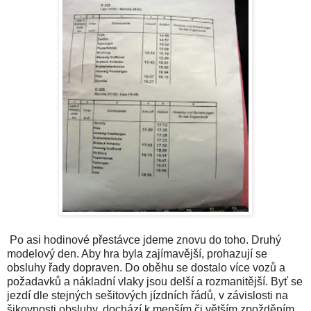
Po asi hodinové přestávce jdeme znovu do toho. Druhý
modelový den. Aby hra byla zajímavější, prohazují se
obsluhy řady dopraven. Do oběhu se dostalo více vozů a
požadavků a nákladní vlaky jsou delší a rozmanitější. Byť se
jezdí dle stejných sešitových jízdních řádů, v závislosti na
šikovnosti obsluhy, dochází k menším či větším zpožděním.