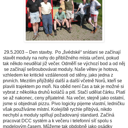
29.5.2003 – Den stavby. Po „švédské“ snídani se začínají
stavět moduly na nohy do přibližného místa určení, pokud
tak někdo neudělal již večer. Odměří se výchozí bod a od něj
se začínají sešroubovávat moduly. Naše větev je hotova,
vzhledem ke kritické vzdálenosti od stěny, jako jedna z
prvních. Mezitím přijíždějí další a další včetně Norů, kteří se
plavili trajektem po moři. Na oběd není čas a tak je možné si
vybrat z několika druhů koláčů a pití. Stačí udělat čárku. Platí
se až nakonec, ceny přijatelné. Na večer, stejně jako ostatní,
jsme si objednali pizzu. Pivo logicky pijeme vlastní, ledničku
však používáme místní. Kolejiště rychle přibývá, nikdo
nechybí a moduly splňují požadovaný standard. Začíná
pracovat DCC systém a k večeru i telefonní síť spolu s
modelovým časem. Můžeme tak obdobně jako osádky