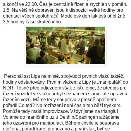
a končí ve 22:00. Čas je centrálně řízen a zrychlen v poměru
1:5. Na většině dopraven jsou k dispozici velké hodiny pro
orientaci všech spoluhráčů. Modelový den tak trvá přibližně
3,5 hodiny času skutečného.
Personál sst Lípa na místě, strojvůdci prvních vlaků taktéž,
hodiny odstartovány. Prvním vlakem z Lípy je „manipulák“ do
NDR. Těsně před odjezdem však zjišťujeme, že předpis pro
řazení vozidel ve vlaku nebyl seznamem stanic, ale opravdu
řazením vozů. Máme tedy soupravu v přesně opačném
pořadí! Co teď? Na rozřazení není čas a ten běží tryskem.
Pomůže tedy malá improvizace. Vždyť jsme na trianglu!
Voláme do hraničního uzlu Delthin/Spaxingen a žádáme
jeho uzavření pro manipulaci. Během chvíle je souprava
otočena, pořadí karet prohozeno a první vlak, byť se