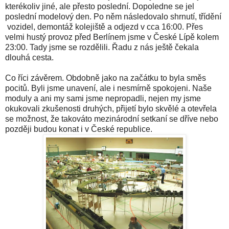
kterékoliv jiné, ale přesto poslední. Dopoledne se jel
poslední modelový den. Po něm následovalo shrnutí, třídění
vozidel, demontáž kolejiště a odjezd v cca 16:00. Přes
velmi hustý provoz před Berlínem jsme v České Lípě kolem
23:00. Tady jsme se rozdělili. Řadu z nás ještě čekala
dlouhá cesta.
Co říci závěrem. Obdobně jako na začátku to byla směs
pocitů. Byli jsme unavení, ale i nesmírně spokojeni. Naše
moduly a ani my sami jsme nepropadli, nejen my jsme
okukovali zkušenosti druhých, přijetí bylo skvělé a otevřela
se možnost, že takováto mezinárodní setkaní se dříve nebo
později budou konat i v České republice.