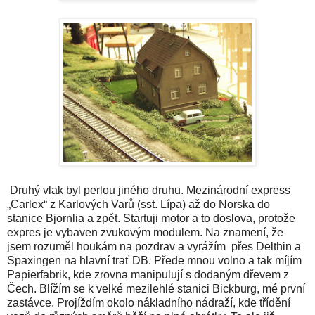
Druhý vlak byl perlou jiného druhu. Mezinárodní express
„Carlex“ z Karlových Varů (sst. Lípa) až do Norska do
stanice Bjornlia a zpět. Startuji motor a to doslova, protože
expres je vybaven zvukovým modulem. Na znamení, že
jsem rozuměl houkám na pozdrav a vyrážím přes Delthin a
Spaxingen na hlavní trať DB. Přede mnou volno a tak míjím
Papierfabrik, kde zrovna manipulují s dodaným dřevem z
Čech. Blížím se k velké mezilehlé stanici Bickburg, mé první
zastávce. Projíždím okolo nákladního nádraží, kde třídění